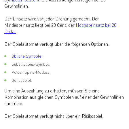
Gewinnlinien.
Der Einsatz wird vor jeder Drehung gemacht. Der
Mindesteinsatz liegt bei 20 Cent, der
Höchsteinsatz bei 20
Dollar
.
Der Spielautomat verfügt über die folgenden Optionen:
Übliche Symbole
;
Substitutions-Symbol;
Power Spins-Modus;
Bonusspiel.
Um eine Auszahlung zu erhalten, müssen Sie eine
Kombination aus gleichen Symbolen auf einer der Gewinnlinien
sammeln.
Der Spielautomat verfügt nicht über ein Risikospiel.