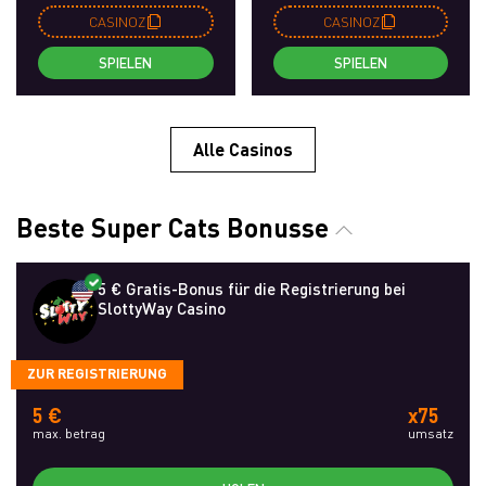
CASINOZ
CASINOZ
SPIELEN
SPIELEN
Alle Casinos
Beste Super Cats Bonusse
5 € Gratis-Bonus für die Registrierung bei
SlottyWay Casino
ZUR REGISTRIERUNG
5 €
x75
max. betrag
umsatz