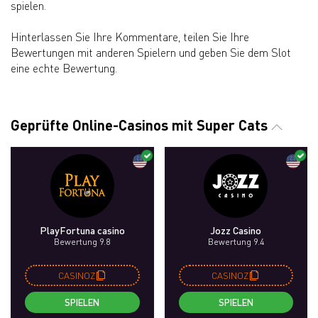
spielen.
Hinterlassen Sie Ihre Kommentare, teilen Sie Ihre
Bewertungen mit anderen Spielern und geben Sie dem Slot
eine echte Bewertung.
Geprüfte Online-Casinos mit Super Cats
PlayFortuna casino
Jozz Casino
Bewertung 9.8
Bewertung 9.4
CASINOZ
CASINOZ
SPIELEN
SPIELEN