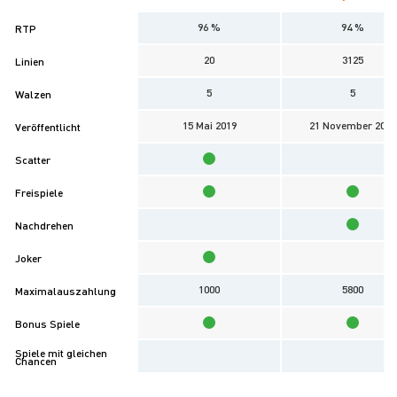
96 %
94 %
RTP
20
3125
Linien
5
5
Walzen
15 Mai 2019
21 November 2024
Veröffentlicht
Scatter
Freispiele
Nachdrehen
Joker
1000
5800
Maximalauszahlung
Bonus Spiele
Spiele mit gleichen
Chancen