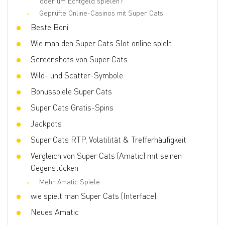
oder um Echtgeld spielen?
Spiele mit gleichen Chancen
Nein
Geprüfte Online-Casinos mit Super Cats
Beste Boni
Bonusspiele
Free Spins, Power Spins
Wie man den Super Cats Slot online spielt
Volatilität
Middle
Screenshots von Super Cats
3D-Slot
Nein
Wild- und Scatter-Symbole
Respins
Nein
Bonusspiele Super Cats
Free Spins
Ja
Super Cats Gratis-Spins
Wettlinie
0.01 - 1
Jackpots
Super Cats RTP, Volatilität & Trefferhäufigkeit
Vergleich von Super Cats (Amatic) mit seinen
Gegenstücken
Mehr Amatic Spiele
wie spielt man Super Cats (Interface)
Neues Amatic