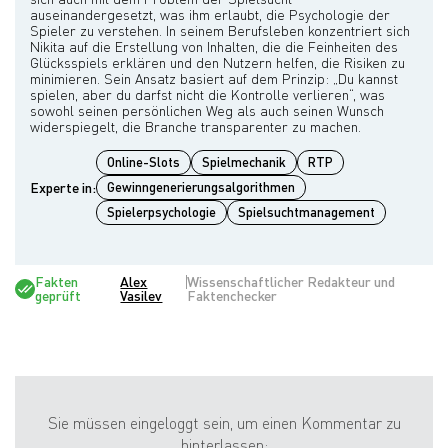
auseinandergesetzt, was ihm erlaubt, die Psychologie der
Spieler zu verstehen. In seinem Berufsleben konzentriert sich
Nikita auf die Erstellung von Inhalten, die die Feinheiten des
Glücksspiels erklären und den Nutzern helfen, die Risiken zu
minimieren. Sein Ansatz basiert auf dem Prinzip: „Du kannst
spielen, aber du darfst nicht die Kontrolle verlieren“, was
sowohl seinen persönlichen Weg als auch seinen Wunsch
Online-Slots
Spielmechanik
RTP
Experte in:
Gewinngenerierungsalgorithmen
Spielerpsychologie
Spielsuchtmanagement
Fakten
Alex
Wissenschaftlicher Redakteur und
geprüft
Vasilev
Faktenchecker
Sie müssen eingeloggt sein, um einen Kommentar zu
hinterlassen: