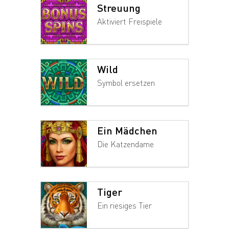
Streuung
Aktiviert Freispiele
Wild
Symbol ersetzen
Ein Mädchen
Die Katzendame
Tiger
Ein riesiges Tier