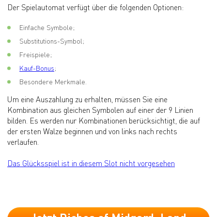
Der Spielautomat verfügt über die folgenden Optionen:
Einfache Symbole;
Substitutions-Symbol;
Freispiele;
Kauf-Bonus
;
Besondere Merkmale.
Um eine Auszahlung zu erhalten, müssen Sie eine
Kombination aus gleichen Symbolen auf einer der 9 Linien
bilden. Es werden nur Kombinationen berücksichtigt, die auf
der ersten Walze beginnen und von links nach rechts
verlaufen.
Das Glücksspiel ist in diesem Slot nicht vorgesehen