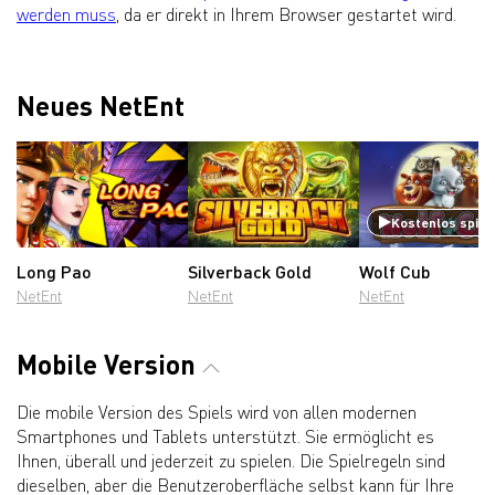
werden muss
, da er direkt in Ihrem Browser gestartet wird.
Neues NetEnt
Kostenlos spiel
Long Pao
Silverback Gold
Wolf Cub
NetEnt
NetEnt
NetEnt
Mobile Version
Die mobile Version des Spiels wird von allen modernen
Smartphones und Tablets unterstützt. Sie ermöglicht es
Ihnen, überall und jederzeit zu spielen. Die Spielregeln sind
dieselben, aber die Benutzeroberfläche selbst kann für Ihre