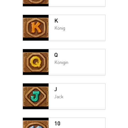
K
König
Q
Königin
J
Jack
10