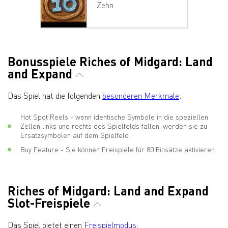
Zehn
Bonusspiele Riches of Midgard: Land
and Expand
Das Spiel hat die folgenden
besonderen Merkmale
:
Hot Spot Reels - wenn identische Symbole in die speziellen
Zellen links und rechts des Spielfelds fallen, werden sie zu
Ersatzsymbolen auf dem Spielfeld;
Buy Feature - Sie können Freispiele für 80 Einsätze aktivieren.
Riches of Midgard: Land and Expand
Slot-Freispiele
Das Spiel bietet einen
Freispielmodus
: