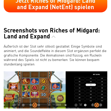
Jetzt Riches of Midgard: Land
and Expand (NetEnt) spielen
Screenshots von Riches of Midgard:
Land and Expand
Äußerlich ist der Slot sehr stilvoll gestaltet. Einige Symbole sind
animiert, und die Soundeffekte in diesem Slot ergänzen perfekt die
grafische Komponente. Die Animationen sind flüssig, ein Ruckeln
während des Spiels ist nicht zu bemerken. Sie können bequem
stundenlang spielen.