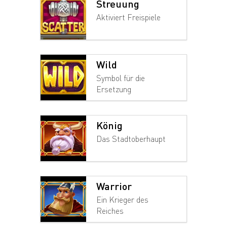
Streuung
Aktiviert Freispiele
Wild
Symbol für die
Ersetzung
König
Das Stadtoberhaupt
Warrior
Ein Krieger des
Reiches