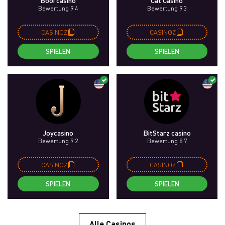
Booi casino
Cat Casino
Bewertung 9.4
Bewertung 9.3
CASINOZ
CASINOZ
SPIELEN
SPIELEN
Joycasino
BitStarz casino
Bewertung 9.2
Bewertung 8.7
CASINOZ
CASINOZ
SPIELEN
SPIELEN
Alle Casinos