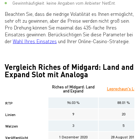
Gewinnhäufigkeit: keine Angaben vom Anbieter NetEnt.
Beachten Sie, dass die niedrige Volatilität es Ihnen ermöglicht,
sehr oft zu gewinnen, aber die Preise werden nicht groß sein.
Pro Drehung können Sie maximal das 435-fache Ihres
Einsatzes gewinnen. Berücksichtigen Sie diese Parameter bei
der
Wahl Ihres Einsatzes
und Ihrer Online-Casino-Strategie.
Vergleich Riches of Midgard: Land and
Expand Slot mit Analoga
Riches of Midgard: Land
Leprechaun's Luc
and Expand
96.03 %
88.01 %
RTP
9
20
Linien
3
5
Walzen
1 Dezember 2020
28 August 2016
Veröffentlicht