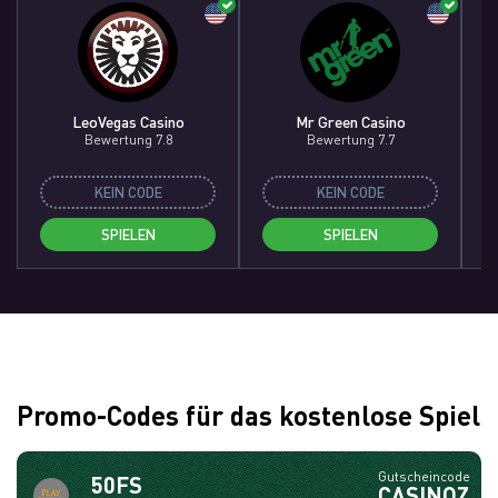
LeoVegas Casino
Mr Green Casino
Bewertung 7.8
Bewertung 7.7
KEIN CODE
KEIN CODE
SPIELEN
SPIELEN
Promo-Codes für das kostenlose Spiel
Gutscheincode
50FS
CASINOZ