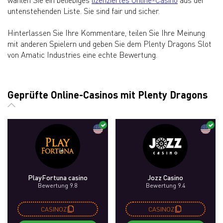
untenstehenden Liste. Sie sind fair und sicher.
Hinterlassen Sie Ihre Kommentare, teilen Sie Ihre Meinung
mit anderen Spielern und geben Sie dem Plenty Dragons Slot
von Amatic Industries eine echte Bewertung.
Geprüfte Online-Casinos mit Plenty Dragons
PlayFortuna casino
Jozz Casino
Bewertung 9.8
Bewertung 9.4
CASINOZ
CASINOZ