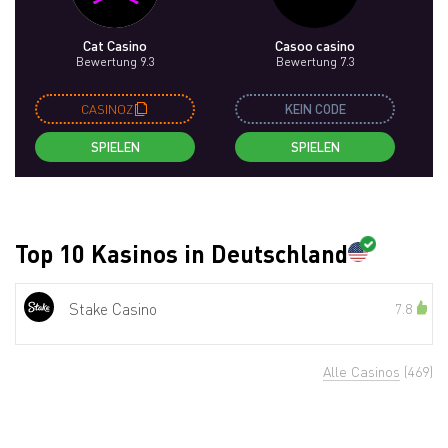
Cat Casino
Casoo casino
Bewertung 9.3
Bewertung 7.3
CASINOZ
KEIN CODE
SPIELEN
SPIELEN
Top 10 Kasinos in Deutschland
Stake Casino
7.8
Alle Casinos
(469)