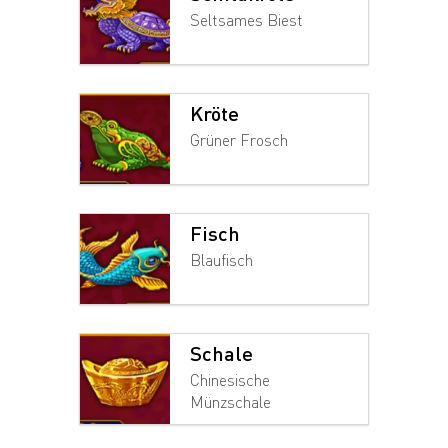
Seltsames Biest
Kröte
Grüner Frosch
Fisch
Blaufisch
Schale
Chinesische
Münzschale