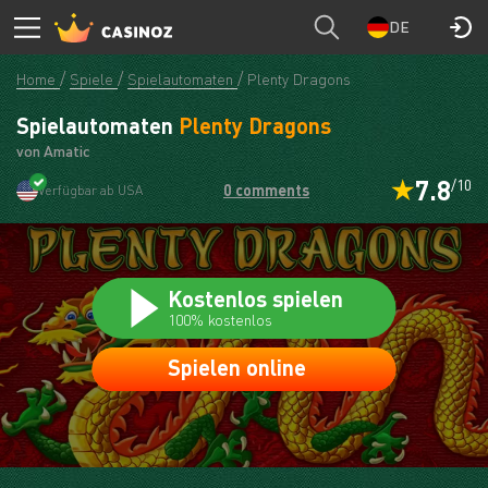
CASINOZ
SPIELEN
DE
Home
Spiele
Spielautomaten
Plenty Dragons
Spielautomaten
Plenty Dragons
von Amatic
7.8
/10
0 comments
Verfügbar ab USA
Kostenlos spielen
100% kostenlos
Spielen online