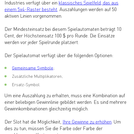
Industries verfügt über ein
klassisches Spielfeld, das aus
einem 5x4-Raster besteht
. Auszahlungen werden auf 50
aktiven Linien vorgenommen.
Der Mindesteinsatz bei diesem Spielautomaten beträgt 10
Cent, der Höchsteinsatz 100 $ pro Runde. Die Einsätze
werden vor jeder Spielrunde platziert.
Der Spielautomat verfügt über die folgenden Optionen:
Gemeinsame Symbole
;
Zusätzliche Multiplikatoren;
Ersatz-Symbol.
Um eine Auszahlung zu erhalten, muss eine Kombination auf
einer beliebigen Gewinnlinie gebildet werden. Es sind mehrere
Gewinnkombinationen gleichzeitig möglich.
Der Slot hat die Möglichkeit,
Ihre Gewinne zu erhöhen
. Um
dies zu tun, müssen Sie die Farbe oder Farbe der