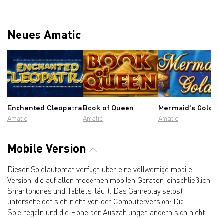
Neues Amatic
Enchanted Cleopatra
Book of Queen
Mermaid's Gold
Amatic
Amatic
Amatic
Mobile Version
Dieser Spielautomat verfügt über eine vollwertige mobile
Version, die auf allen modernen mobilen Geräten, einschließlich
Smartphones und Tablets, läuft. Das Gameplay selbst
unterscheidet sich nicht von der Computerversion: Die
Spielregeln und die Höhe der Auszahlungen ändern sich nicht.