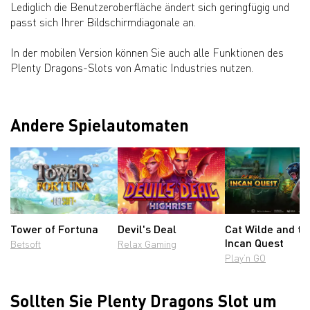
Lediglich die Benutzeroberfläche ändert sich geringfügig und
passt sich Ihrer Bildschirmdiagonale an.
In der mobilen Version können Sie auch alle Funktionen des
Plenty Dragons-Slots von Amatic Industries nutzen.
Andere Spielautomaten
Tower of Fortuna
Devil's Deal
Cat Wilde and th
Incan Quest
Betsoft
Relax Gaming
Play’n GO
Sollten Sie Plenty Dragons Slot um