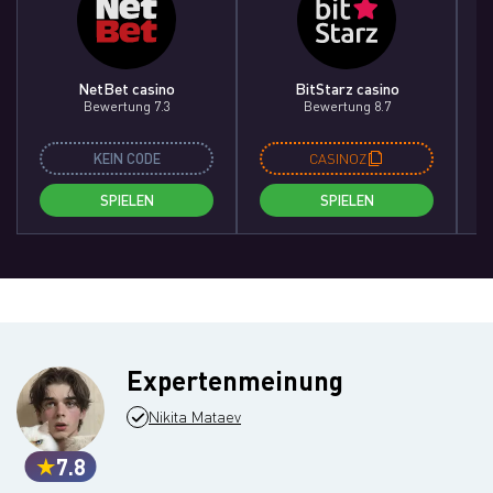
NetBet сasino
BitStarz casino
Bewertung 7.3
Bewertung 8.7
KEIN CODE
CASINOZ
SPIELEN
SPIELEN
Expertenmeinung
Nikita Mataev
7.8