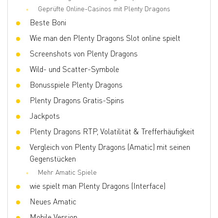
Geprüfte Online-Casinos mit Plenty Dragons
Bonusspiele
Multiplier
Beste Boni
Volatilität
Middle
Wie man den Plenty Dragons Slot online spielt
3D-Slot
Nein
Screenshots von Plenty Dragons
Respins
Nein
Wild- und Scatter-Symbole
Free Spins
Nein
Bonusspiele Plenty Dragons
Wettlinie
0.002 - 2
Plenty Dragons Gratis-Spins
Jackpots
Plenty Dragons RTP, Volatilität & Trefferhäufigkeit
Vergleich von Plenty Dragons (Amatic) mit seinen
Gegenstücken
Mehr Amatic Spiele
wie spielt man Plenty Dragons (Interface)
Neues Amatic
Mobile Version