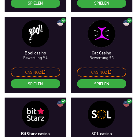
SPIELEN
SPIELEN
Booi casino
Cat Casino
Bewertung 9.4
Bewertung 9.3
CASINOZ
CASINOZ
SPIELEN
SPIELEN
BitStarz casino
SOL casino