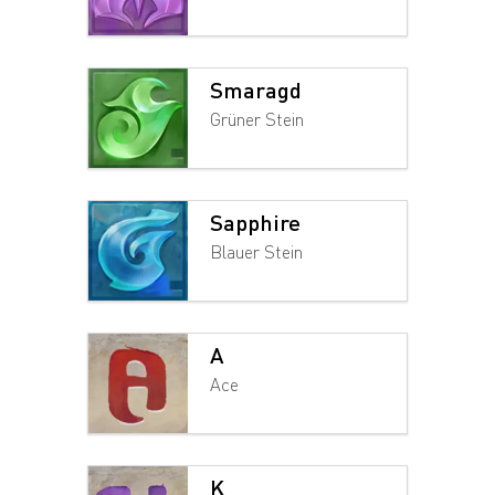
Smaragd
Grüner Stein
Sapphire
Blauer Stein
A
Ace
K