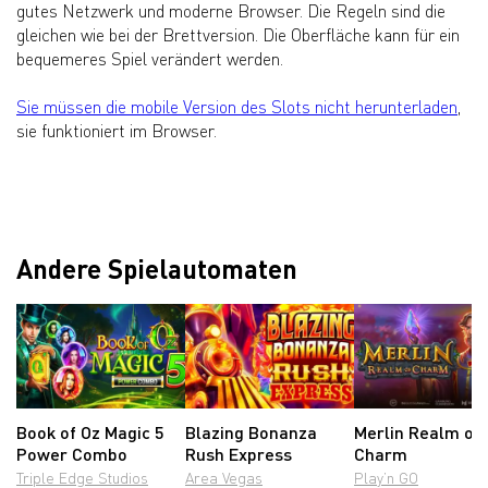
gutes Netzwerk und moderne Browser. Die Regeln sind die
gleichen wie bei der Brettversion. Die Oberfläche kann für ein
bequemeres Spiel verändert werden.
Sie müssen die mobile Version des Slots nicht herunterladen
,
sie funktioniert im Browser.
Andere Spielautomaten
Book of Oz Magic 5
Blazing Bonanza
Merlin Realm of
Power Combo
Rush Express
Charm
Triple Edge Studios
Area Vegas
Play’n GO