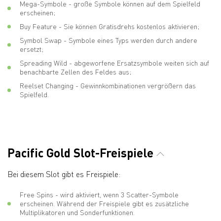
Mega-Symbole - große Symbole können auf dem Spielfeld
erscheinen;
Buy Feature - Sie können Gratisdrehs kostenlos aktivieren;
Symbol Swap - Symbole eines Typs werden durch andere
ersetzt;
Spreading Wild - abgeworfene Ersatzsymbole weiten sich auf
benachbarte Zellen des Feldes aus;
Reelset Changing - Gewinnkombinationen vergrößern das
Spielfeld.
Pacific Gold Slot-Freispiele
Bei diesem Slot gibt es Freispiele:
Free Spins - wird aktiviert, wenn 3 Scatter-Symbole
erscheinen. Während der Freispiele gibt es zusätzliche
Multiplikatoren und Sonderfunktionen.