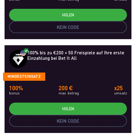
HOLEN
KEIN CODE
100% bis zu €200 + 50 Freispiele auf Ihre erste
Einzahlung bei Bet It All
MINDESTEINSATZ
100%
200 €
x25
bonus
max. betrag
umsatz
HOLEN
KEIN CODE