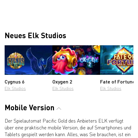
Neues Elk Studios
Cygnus 6
Oxygen 2
Fate of Fortune
Elk Studios
Elk Studios
Elk Studios
Mobile Version
Der Spielautomat Pacific Gold des Anbieters ELK verfügt
über eine praktische mobile Version, die auf Smartphones und
Tablets gespielt werden kann. Alles, was Sie brauchen, ist ein