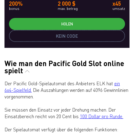
200%
2 000 $
x45
bonus
max. betrag
umsatz
HOLEN
KEIN CODE
Wie man den Pacific Gold Slot online
spielt
Der Pacific Gold-Spielautomat des Anbieters ELK hat
ein
6x4-Spielfeld.
Die Auszahlungen werden auf 4096 Gewinnlinien
vorgenommen.
Sie müssen den Einsatz vor jeder Drehung machen. Der
Einsatzbereich reicht von 20 Cent bis
100 Dollar pro Runde.
Der Spielautomat verfügt über die folgenden Funktionen: