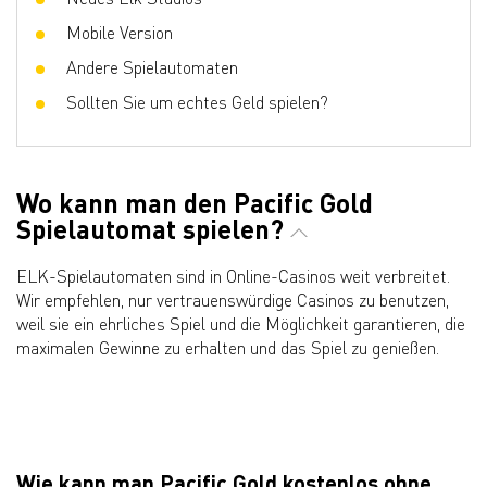
Mobile Version
Andere Spielautomaten
Sollten Sie um echtes Geld spielen?
Wo kann man den Pacific Gold
Spielautomat spielen?
ELK-Spielautomaten sind in Online-Casinos weit verbreitet.
Wir empfehlen, nur vertrauenswürdige Casinos zu benutzen,
weil sie ein ehrliches Spiel und die Möglichkeit garantieren, die
maximalen Gewinne zu erhalten und das Spiel zu genießen.
Wie kann man Pacific Gold kostenlos ohne