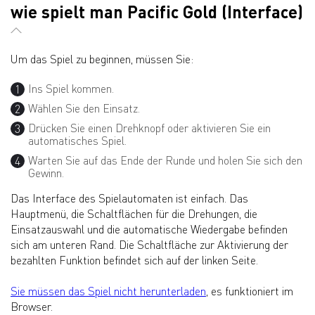
wie spielt man Pacific Gold (Interface)
Um das Spiel zu beginnen, müssen Sie:
Ins Spiel kommen.
Wählen Sie den Einsatz.
Drücken Sie einen Drehknopf oder aktivieren Sie ein
automatisches Spiel.
Warten Sie auf das Ende der Runde und holen Sie sich den
Gewinn.
Das Interface des Spielautomaten ist einfach. Das
Hauptmenü, die Schaltflächen für die Drehungen, die
Einsatzauswahl und die automatische Wiedergabe befinden
sich am unteren Rand. Die Schaltfläche zur Aktivierung der
bezahlten Funktion befindet sich auf der linken Seite.
Sie müssen das Spiel nicht herunterladen
, es funktioniert im
Browser.