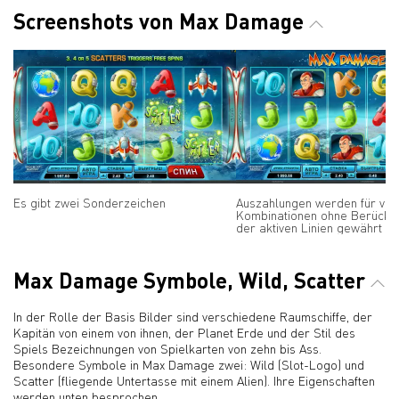
Screenshots von Max Damage
Es gibt zwei Sonderzeichen
Auszahlungen werden für ver
Kombinationen ohne Berücksi
der aktiven Linien gewährt
Max Damage Symbole, Wild, Scatter
In der Rolle der Basis Bilder sind verschiedene Raumschiffe, der
Kapitän von einem von ihnen, der Planet Erde und der Stil des
Spiels Bezeichnungen von Spielkarten von zehn bis Ass.
Besondere Symbole in Max Damage zwei: Wild (Slot-Logo) und
Scatter (fliegende Untertasse mit einem Alien). Ihre Eigenschaften
werden unten besprochen.