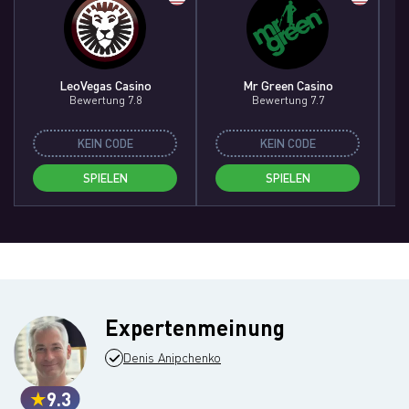
LeoVegas Casino
Mr Green Casino
Bewertung 7.8
Bewertung 7.7
KEIN CODE
KEIN CODE
SPIELEN
SPIELEN
Expertenmeinung
Denis Anipchenko
9.3