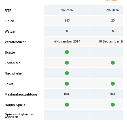
96.09 %
96.20 %
RTP
243
20
Linien
5
5
Walzen
4 November 2014
18 September 202
Veröffentlicht
Scatter
Freispiele
Nachdrehen
Joker
1000
8000
Maximalauszahlung
Bonus Spiele
Spiele mit gleichen
Chancen