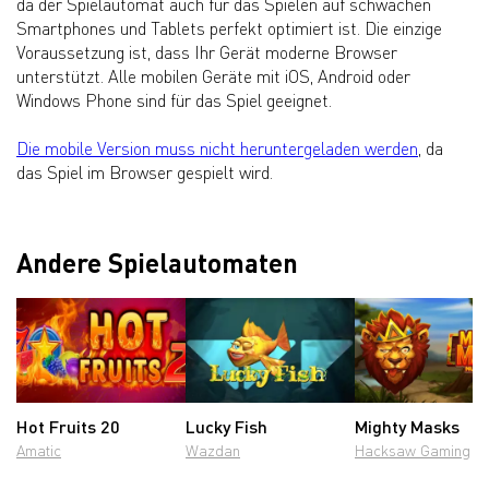
da der Spielautomat auch für das Spielen auf schwachen
Smartphones und Tablets perfekt optimiert ist. Die einzige
Voraussetzung ist, dass Ihr Gerät moderne Browser
unterstützt. Alle mobilen Geräte mit iOS, Android oder
Windows Phone sind für das Spiel geeignet.
Die mobile Version muss nicht heruntergeladen werden
, da
das Spiel im Browser gespielt wird.
Andere Spielautomaten
Hot Fruits 20
Lucky Fish
Mighty Masks
Amatic
Wazdan
Hacksaw Gaming