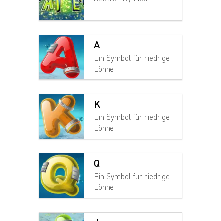
A
Ein Symbol für niedrige
Löhne
K
Ein Symbol für niedrige
Löhne
Q
Ein Symbol für niedrige
Löhne