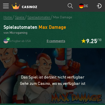
DE
Home
Spiele
Spielautomaten
Max Damage
Spielautomaten
Max Damage
von Microgaming
9.25
/10
0 comments
Verfügbar ab USA
Das Spiel ist derzeit nicht verfügbar
Gehe zum Casino, wo es verfügbar ist