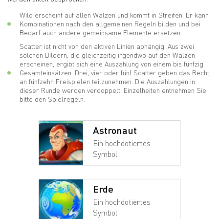
Wild erscheint auf allen Walzen und kommt in Streifen. Er kann
Kombinationen nach den allgemeinen Regeln bilden und bei
Bedarf auch andere gemeinsame Elemente ersetzen.
Scatter ist nicht von den aktiven Linien abhängig. Aus zwei
solchen Bildern, die gleichzeitig irgendwo auf den Walzen
erscheinen, ergibt sich eine Auszahlung von einem bis fünfzig
Gesamteinsätzen. Drei, vier oder fünf Scatter geben das Recht,
an fünfzehn Freispielen teilzunehmen. Die Auszahlungen in
dieser Runde werden verdoppelt. Einzelheiten entnehmen Sie
bitte den Spielregeln.
Astronaut
Ein hochdotiertes
Symbol
Erde
Ein hochdotiertes
Symbol