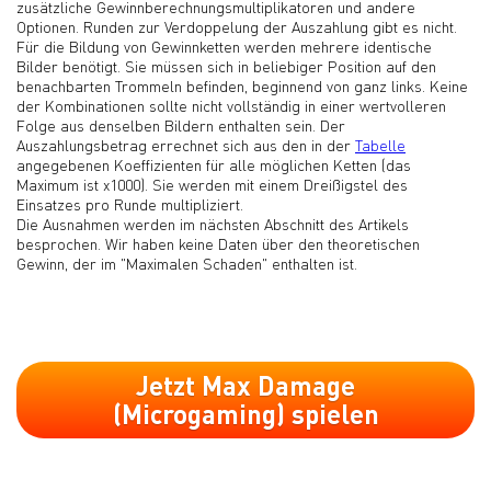
zusätzliche Gewinnberechnungsmultiplikatoren und andere
Optionen. Runden zur Verdoppelung der Auszahlung gibt es nicht.
Für die Bildung von Gewinnketten werden mehrere identische
Bilder benötigt. Sie müssen sich in beliebiger Position auf den
benachbarten Trommeln befinden, beginnend von ganz links. Keine
der Kombinationen sollte nicht vollständig in einer wertvolleren
Folge aus denselben Bildern enthalten sein. Der
Auszahlungsbetrag errechnet sich aus den in der
Tabelle
angegebenen Koeffizienten für alle möglichen Ketten (das
Maximum ist x1000). Sie werden mit einem Dreißigstel des
Einsatzes pro Runde multipliziert.
Die Ausnahmen werden im nächsten Abschnitt des Artikels
besprochen. Wir haben keine Daten über den theoretischen
Gewinn, der im "Maximalen Schaden" enthalten ist.
Jetzt Max Damage
(Microgaming) spielen