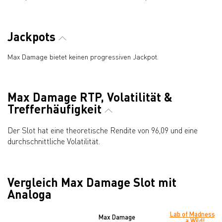
Jackpots
Max Damage bietet keinen progressiven Jackpot.
Max Damage RTP, Volatilität &
Trefferhäufigkeit
Der Slot hat eine theoretische Rendite von 96,09 und eine
durchschnittliche Volatilität.
Vergleich Max Damage Slot mit
Analoga
Lab of Madness - I
Max Damage
a Wild!