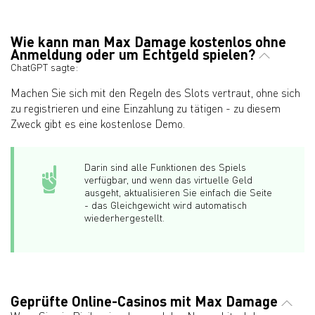
Wie kann man Max Damage kostenlos ohne
Anmeldung oder um Echtgeld spielen?
ChatGPT sagte:
Machen Sie sich mit den Regeln des Slots vertraut, ohne sich
zu registrieren und eine Einzahlung zu tätigen - zu diesem
Zweck gibt es eine kostenlose Demo.
Darin sind alle Funktionen des Spiels
verfügbar, und wenn das virtuelle Geld
ausgeht, aktualisieren Sie einfach die Seite
- das Gleichgewicht wird automatisch
wiederhergestellt.
Geprüfte Online-Casinos mit Max Damage