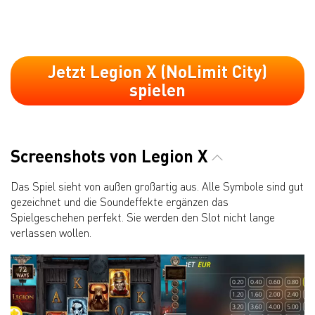
Jetzt Legion X (NoLimit City)
spielen
Screenshots von Legion X
Das Spiel sieht von außen großartig aus. Alle Symbole sind gut
gezeichnet und die Soundeffekte ergänzen das
Spielgeschehen perfekt. Sie werden den Slot nicht lange
verlassen wollen.