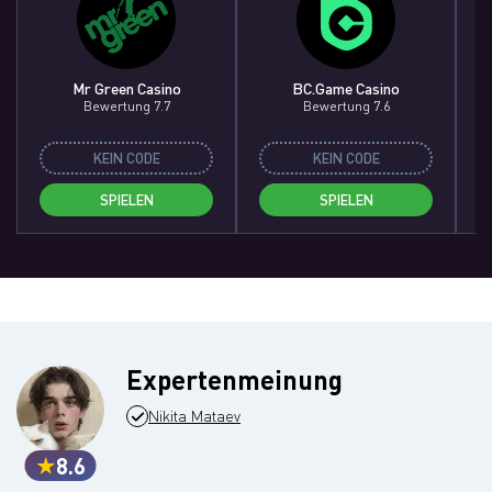
Mr Green Casino
BC.Game Casino
Bewertung 7.7
Bewertung 7.6
KEIN CODE
KEIN CODE
SPIELEN
SPIELEN
Expertenmeinung
Nikita Mataev
8.6