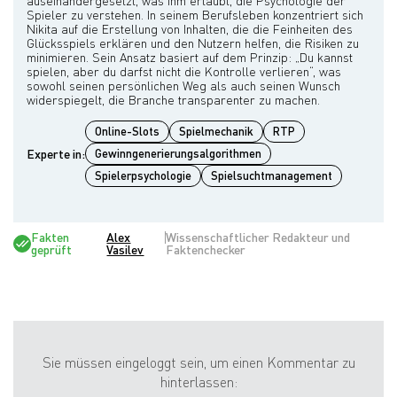
auseinandergesetzt, was ihm erlaubt, die Psychologie der
Spieler zu verstehen. In seinem Berufsleben konzentriert sich
Nikita auf die Erstellung von Inhalten, die die Feinheiten des
Glücksspiels erklären und den Nutzern helfen, die Risiken zu
minimieren. Sein Ansatz basiert auf dem Prinzip: „Du kannst
spielen, aber du darfst nicht die Kontrolle verlieren“, was
sowohl seinen persönlichen Weg als auch seinen Wunsch
Online-Slots
Spielmechanik
RTP
Experte in:
Gewinngenerierungsalgorithmen
Spielerpsychologie
Spielsuchtmanagement
Fakten
Alex
Wissenschaftlicher Redakteur und
geprüft
Vasilev
Faktenchecker
Sie müssen eingeloggt sein, um einen Kommentar zu
hinterlassen: