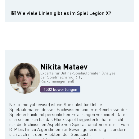
Der Höchsteinsatz für den Legion X-Spielautomaten beträgt $100.
🎰 Wie viele Linien gibt es im Spiel Legion X?
Der Spielautomat hat 72 Linien mit der Möglichkeit, diese zu
erhöhen.
Nikita Mataev
Experte für Online-Spielautomaten (Analyse
der Spielmechanik, RTP,
Risikomanagement)
1502 bewertungen
Nikita (motyathewise) ist ein Spezialist für Online-
Spielautomaten, dessen Fachwissen fundierte Kenntnisse der
Spielmechanik mit persönlichen Erfahrungen verbindet. Da er
sich schon früh für das Glücksspiel begeisterte, hat er nicht
nur die technischen Aspekte von Spielautomaten erlernt - vom
RTP bis hin zu Algorithmen zur Gewinngenerierung - sondern
sich auch mit dem Problem der Spielsucht