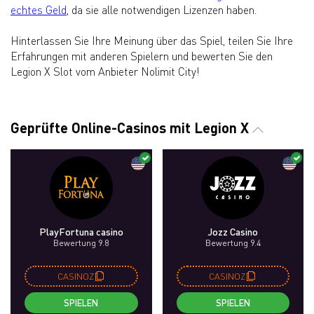
echtes Geld
, da sie alle notwendigen Lizenzen haben.
Hinterlassen Sie Ihre Meinung über das Spiel, teilen Sie Ihre
Erfahrungen mit anderen Spielern und bewerten Sie den
Legion X Slot vom Anbieter Nolimit City!
Geprüfte Online-Casinos mit Legion X
PlayFortuna casino
Jozz Casino
Bewertung 9.8
Bewertung 9.4
CASINOZ
CASINOZ
SPIELEN
SPIELEN