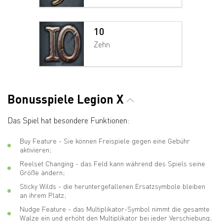
10
Zehn
Bonusspiele Legion X
Das Spiel hat besondere Funktionen:
Buy Feature - Sie können Freispiele gegen eine Gebühr
aktivieren;
Reelset Changing - das Feld kann während des Spiels seine
Größe ändern;
Sticky Wilds - die heruntergefallenen Ersatzsymbole bleiben
an ihrem Platz;
Nudge Feature - das Multiplikator-Symbol nimmt die gesamte
Walze ein und erhöht den Multiplikator bei jeder Verschiebung;