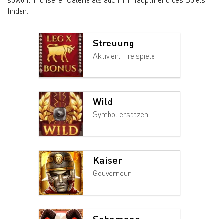
finden.
Streuung
Aktiviert Freispiele
Wild
Symbol ersetzen
Kaiser
Gouverneur
Schamane