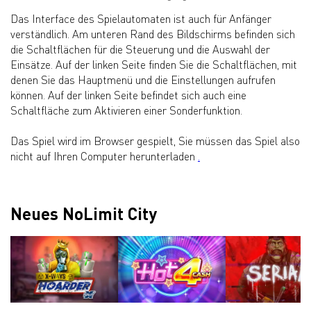
Das Interface des Spielautomaten ist auch für Anfänger
verständlich. Am unteren Rand des Bildschirms befinden sich
die Schaltflächen für die Steuerung und die Auswahl der
Einsätze. Auf der linken Seite finden Sie die Schaltflächen, mit
denen Sie das Hauptmenü und die Einstellungen aufrufen
können. Auf der linken Seite befindet sich auch eine
Schaltfläche zum Aktivieren einer Sonderfunktion.
Das Spiel wird im Browser gespielt, Sie müssen das Spiel also
nicht auf Ihren Computer herunterladen
.
Neues NoLimit City