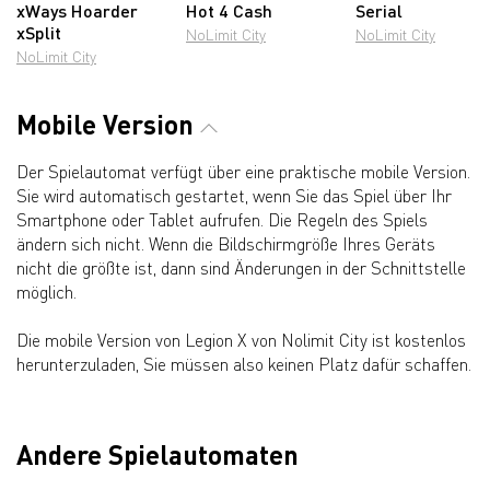
xWays Hoarder
Hot 4 Cash
Serial
xSplit
NoLimit City
NoLimit City
NoLimit City
Mobile Version
Der Spielautomat verfügt über eine praktische mobile Version.
Sie wird automatisch gestartet, wenn Sie das Spiel über Ihr
Smartphone oder Tablet aufrufen. Die Regeln des Spiels
ändern sich nicht. Wenn die Bildschirmgröße Ihres Geräts
nicht die größte ist, dann sind Änderungen in der Schnittstelle
möglich.
Die mobile Version von Legion X von Nolimit City ist kostenlos
herunterzuladen, Sie müssen also keinen Platz dafür schaffen.
Andere Spielautomaten