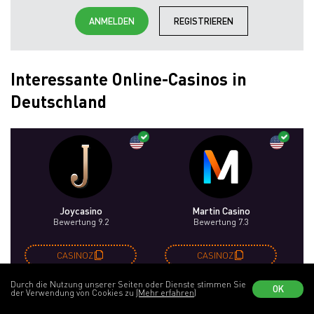
ANMELDEN
REGISTRIEREN
Interessante Online-Casinos in
Deutschland
Joycasino
Martin Casino
Bewertung 9.2
Bewertung 7.3
CASINOZ
CASINOZ
SPIELEN
SPIELEN
Durch die Nutzung unserer Seiten oder Dienste stimmen Sie
OK
der Verwendung von Cookies zu
(Mehr erfahren)