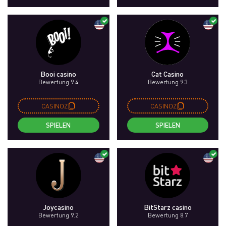
Booi casino
Cat Casino
Bewertung 9.4
Bewertung 9.3
CASINOZ
CASINOZ
SPIELEN
SPIELEN
Joycasino
BitStarz casino
Bewertung 9.2
Bewertung 8.7