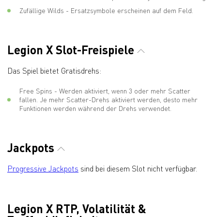
Zufällige Wilds - Ersatzsymbole erscheinen auf dem Feld.
Legion X Slot-Freispiele
Das Spiel bietet Gratisdrehs:
Free Spins - Werden aktiviert, wenn 3 oder mehr Scatter
fallen. Je mehr Scatter-Drehs aktiviert werden, desto mehr
Funktionen werden während der Drehs verwendet.
Jackpots
Progressive Jackpots
sind bei diesem Slot nicht verfügbar.
Legion X RTP, Volatilität &