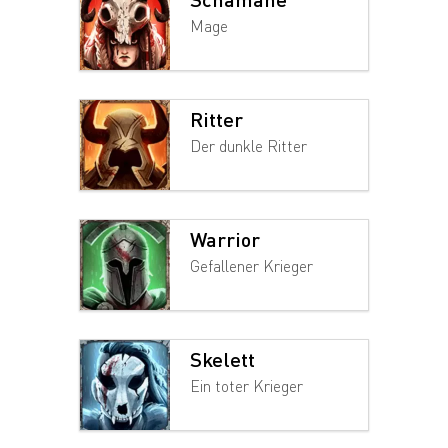
Mage
Ritter
Der dunkle Ritter
Warrior
Gefallener Krieger
Skelett
Ein toter Krieger