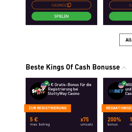
CASINOZ
C
SPIELEN
Al
Beste Kings Of Cash Bonusse
5 € Gratis-Bonus für die
Wil
Registrierung bei
und
SlottyWay Casino
Cas
ZUR REGISTRIERUNG
REDAKTIONS
5 €
x75
200%
max. betrag
umsatz
bonus
m