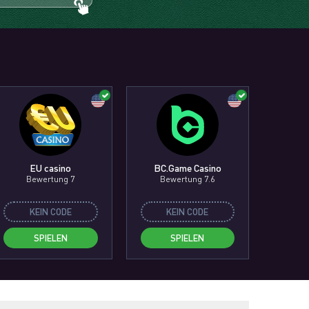
EU casino
BC.Game Casino
Bewertung 7
Bewertung 7.6
KEIN CODE
KEIN CODE
SPIELEN
SPIELEN