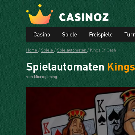
Casino
Spiele
Freispiele
Turn
Home
Spiele
Spielautomaten
Kings Of Cash
Spielautomaten
Kings
von Microgaming