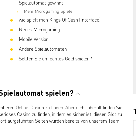
Spielautomat gewinnt
Mehr Microgaming Spiele
wie spielt man Kings Of Cash (Interface)
Neues Microgaming
Mobile Version
Andere Spielautomaten
Sollten Sie um echtes Geld spielen?
Spielautomat spielen?
ßeren Online-Casino zu finden. Aber nicht überall finden Sie
riöses Casino zu finden, in dem es sicher ist, diesen Slot zu
 dort aufgeführten Seiten wurden bereits von unserem Team