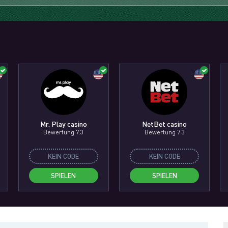
Mr. Play casino
NetBet сasino
Bewertung 7.3
Bewertung 7.3
KEIN CODE
KEIN CODE
SPIELEN
SPIELEN