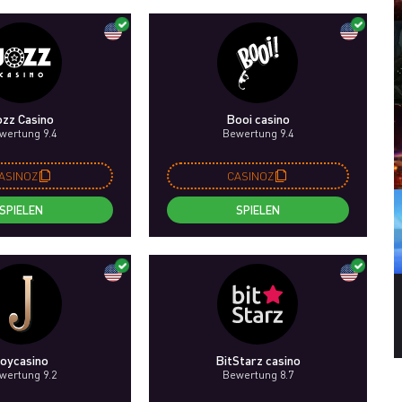
ozz Casino
Booi casino
wertung 9.4
Bewertung 9.4
ASINOZ
CASINOZ
SPIELEN
SPIELEN
Joycasino
BitStarz casino
wertung 9.2
Bewertung 8.7