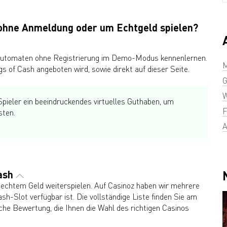
 ohne Anmeldung oder um Echtgeld spielen?
elautomaten ohne Registrierung im Demo-Modus kennenlernen.
M
s of Cash angeboten wird, sowie direkt auf dieser Seite.
G
W
Spieler ein beeindruckendes virtuelles Guthaben, um
F
sten.
A
Cash
 echtem Geld weiterspielen. Auf Casinoz haben wir mehrere
ash-Slot verfügbar ist. Die vollständige Liste finden Sie am
iche Bewertung, die Ihnen die Wahl des richtigen Casinos