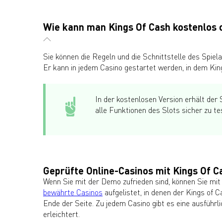
Wie kann man Kings Of Cash kostenlos
Sie können die Regeln und die Schnittstelle des Spi
Er kann in jedem Casino gestartet werden, in dem King
In der kostenlosen Version erhält der 
alle Funktionen des Slots sicher zu te
Geprüfte Online-Casinos mit Kings Of 
Wenn Sie mit der Demo zufrieden sind, können Sie mit
bewährte Casinos
aufgelistet, in denen der Kings of C
Ende der Seite. Zu jedem Casino gibt es eine ausführl
erleichtert.