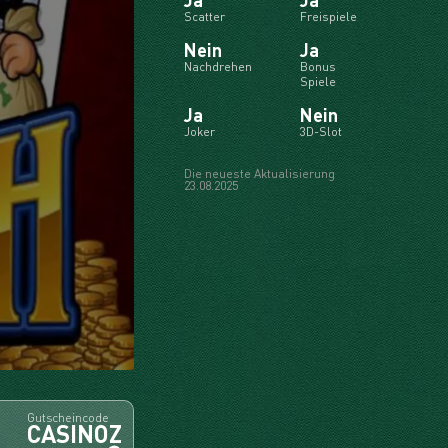
Ja
Ja
Scatter
Freispiele
Nein
Ja
Nachdrehen
Bonus
Spiele
Ja
Nein
Joker
3D-Slot
Die neueste Aktualisierung
23.08.2025
Gutscheincode
CASINOZ