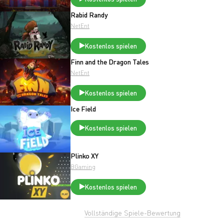
Rabid Randy
NetEnt
Kostenlos spielen
Finn and the Dragon Tales
NetEnt
Kostenlos spielen
Ice Field
Kostenlos spielen
Plinko XY
BGaming
Kostenlos spielen
Vollständige Spiele-Bewertung