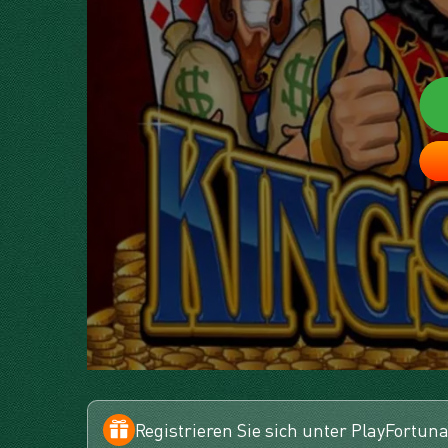
Registrieren Sie sich unter PlayFortu