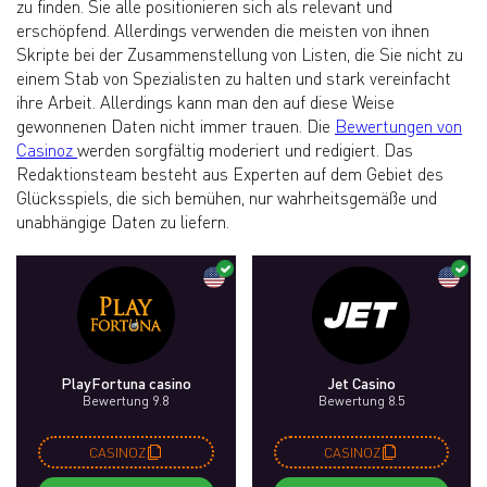
zu finden. Sie alle positionieren sich als relevant und
erschöpfend. Allerdings verwenden die meisten von ihnen
Skripte bei der Zusammenstellung von Listen, die Sie nicht zu
einem Stab von Spezialisten zu halten und stark vereinfacht
ihre Arbeit. Allerdings kann man den auf diese Weise
gewonnenen Daten nicht immer trauen. Die
Bewertungen von
Casinoz
werden sorgfältig moderiert und redigiert. Das
Redaktionsteam besteht aus Experten auf dem Gebiet des
Glücksspiels, die sich bemühen, nur wahrheitsgemäße und
unabhängige Daten zu liefern.
PlayFortuna casino
Jet Casino
Bewertung 9.8
Bewertung 8.5
CASINOZ
CASINOZ