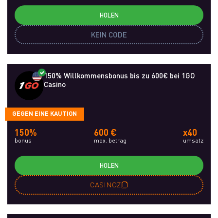
HOLEN
KEIN CODE
150% Willkommensbonus bis zu 600€ bei 1GO
Casino
GEGEN EINE KAUTION
150%
600 €
x40
bonus
max. betrag
umsatz
HOLEN
CASINOZ