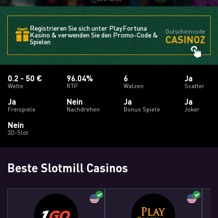
Registrieren Sie sich unter PlayFortuna
Gutscheincode
Kasino & verwenden Sie den Promo-Code &
CASINOZ
Spielen
0.2 - 50 €
96.04%
6
Ja
Wette
RTP
Walzen
Scatter
Ja
Nein
Ja
Ja
Freispiele
Nachdrehen
Bonus Spiele
Joker
Nein
3D-Slot
Beste Slotmill Casinos