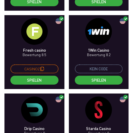
SPIELEN
SPIELEN
Fresh casino
1Win Casino
Bewertung 8.5
Bewertung 8.2
CASINOZ
KEIN CODE
SPIELEN
SPIELEN
Drip Casino
Starda Casino