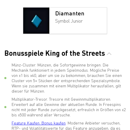
Diamanten
Symbol Junior
Bonusspiele King of the Streets
Münz-Cluster. Münzen, die Sofortgewinne bringen. Die
Mechanik funktioniert in jedem Spielmodus. Mögliche Preise
von x1 bis x40, aber um sie zu bekommen, brauchen Sie einen
Cluster von 5+ Stücken der entsprechenden Spezialsymbole.
Wenn sie zusammen mit einem Multiplikator herausfallen, gilt
dieser für Münzen.
Multiplikator-Tresor. Tresore mit Gewinnmultiplikatoren.
Erweitert auf alle Gewinne der aktuellen Runde. In Freespins
nicht mit jeder Runde zurückgesetzt, erfreulich in Größen von x2
bis x500 während aller Versuche.
Feature Kaufen. Bonus kaufen
. Moderne Anbieter versuchen,
RTP- und Volatilitätswerte für das Feature anzugeben, da es