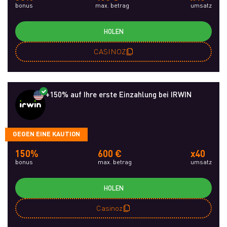
bonus
max. betrag
umsatz
HOLEN
CASINOZ
+150% auf Ihre erste Einzahlung bei IRWIN
GEGEN EINE KAUTION
150%
600 €
x40
bonus
max. betrag
umsatz
HOLEN
Casinoz