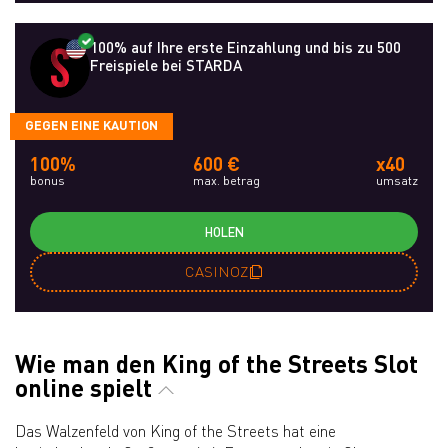
100% auf Ihre erste Einzahlung und bis zu 500
Freispiele bei STARDA
GEGEN EINE KAUTION
100%
600 €
x40
bonus
max. betrag
umsatz
HOLEN
CASINOZ
Wie man den King of the Streets Slot
online spielt
Das Walzenfeld von King of the Streets hat eine