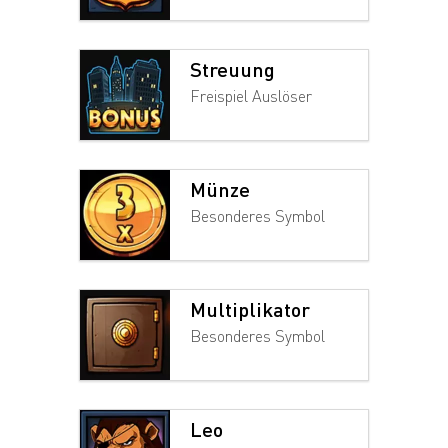
Streuung
Freispiel Auslöser
Münze
Besonderes Symbol
Multiplikator
Besonderes Symbol
Leo