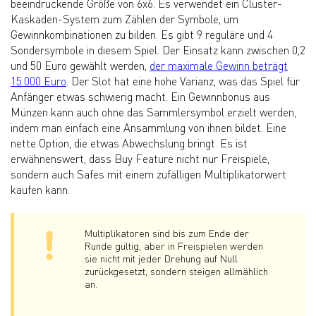
beeindruckende Größe von 6x6. Es verwendet ein Cluster-
Kaskaden-System zum Zählen der Symbole, um
Gewinnkombinationen zu bilden. Es gibt 9 reguläre und 4
Sondersymbole in diesem Spiel. Der Einsatz kann zwischen 0,2
und 50 Euro gewählt werden,
der maximale Gewinn beträgt
15.000 Euro
. Der Slot hat eine hohe Varianz, was das Spiel für
Anfänger etwas schwierig macht. Ein Gewinnbonus aus
Münzen kann auch ohne das Sammlersymbol erzielt werden,
indem man einfach eine Ansammlung von ihnen bildet. Eine
nette Option, die etwas Abwechslung bringt. Es ist
erwähnenswert, dass Buy Feature nicht nur Freispiele,
sondern auch Safes mit einem zufälligen Multiplikatorwert
kaufen kann.
Multiplikatoren sind bis zum Ende der
Runde gültig, aber in Freispielen werden
sie nicht mit jeder Drehung auf Null
zurückgesetzt, sondern steigen allmählich
an.