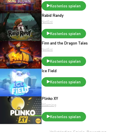
Kostenlos spielen
Rabid Randy
NetEnt
Kostenlos spielen
Finn and the Dragon Tales
NetEnt
Kostenlos spielen
Ice Field
Kostenlos spielen
Plinko XY
BGaming
Kostenlos spielen
Vollständige Spiele-Bewertung