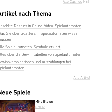
Alle Casinos
(469)
Artikel nach Thema
ezahlte Respins in Online-Video-Spielautomaten
as Sie über Scatters in Spielautomaten wissen
üssen
lle Spielautomaten-Symbole erklärt
lles über die Gewinntabellen von Spielautomaten
ewinnkombinationen und Auszahlungen bei
pielautomaten
Alle Artikel
Neue Spiele
Mine Blown
NetEnt