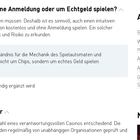
hne Anmeldung oder um Echtgeld spielen?
 müssen. Deshalb ist es sinnvoll, auch einen intuitiven
on kostenlos und ohne Anmeldung spielen. Ein solcher
B
 und Risiko zu erkunden.
W
m
ständnis für die Mechanik des Spielautomaten und
A
nicht um Chips, sondern um echtes Geld spielen.
A
G
S
dig ergänzt wird.
er
 Wahl eines verantwortungsvollen Casinos entscheidend. Die
den regelmäßig von unabhängigen Organisationen geprüft und