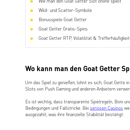
Wie man den Goat Getter Slot online spielt
Wild- und Scatter-Symbole
Bonusspiele Goat Getter
Goat Getter Gratis-Spins
Goat Getter RTP, Volatilität & Trefferhäufigkeit
Wo kann man den Goat Getter Sp
Um das Spiel zu genießen, lohnt es sich, Goat Gette in
Slots von Push Gaming und anderen Anbietern verwe
Es ist wichtig, dass transparente Spielregeln, Boni 
Bedingungen und Fallstricke. Bei
seriösen Casinos
wer
ausgezahlt, was ihre finanzielle Stabilität bestätigt.