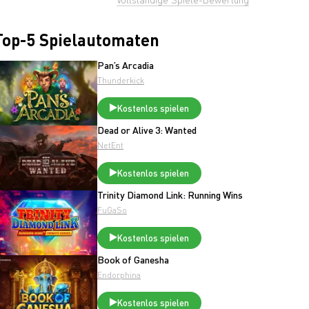
Top-5 Spielautomaten
Pan’s Arcadia
Thunderkick
Kostenlos spielen
Dead or Alive 3: Wanted
NetEnt
Kostenlos spielen
Trinity Diamond Link: Running Wins
FuGaSo
Kostenlos spielen
Book of Ganesha
Endorphina
Kostenlos spielen