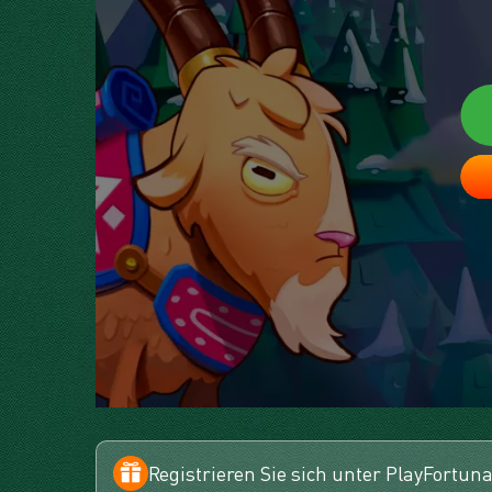
Registrieren Sie sich unter PlayFortu