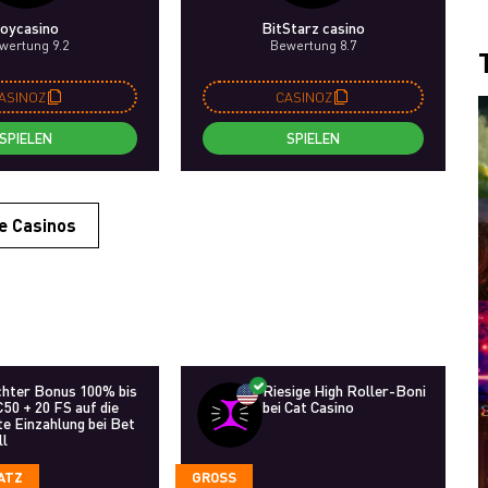
Joycasino
BitStarz casino
wertung 9.2
Bewertung 8.7
ASINOZ
CASINOZ
SPIELEN
SPIELEN
le Casinos
chter Bonus 100% bis
Riesige High Roller-Boni
€50 + 20 FS auf die
bei Cat Casino
te Einzahlung bei Bet
ll
ATZ
GROSS