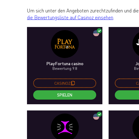
Um sich unter den Angeboten zurechtzufinden und die
die Bewertungsliste auf Casinoz einsehen
.
PlayFortuna casino
J
Bewertung 9.8
Be
CASINOZ
C
SPIELEN