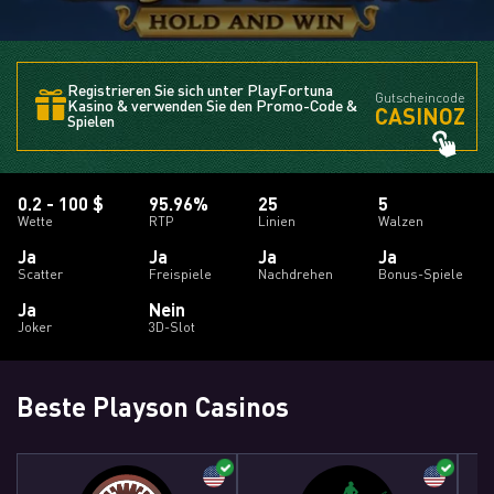
Registrieren Sie sich unter PlayFortuna
Gutscheincode
Kasino & verwenden Sie den Promo-Code &
CASINOZ
Spielen
0.2 - 100 $
95.96%
25
5
Wette
RTP
Linien
Walzen
Ja
Ja
Ja
Ja
Scatter
Freispiele
Nachdrehen
Bonus-Spiele
Ja
Nein
Joker
3D-Slot
Beste Playson Casinos