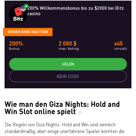
200% Willkommensbonus bis zu $2000 bei Bitz
casino
GEGEN EINE KAUTION
200%
2 000 $
x45
bonus
max. betrag
umsatz
HOLEN
KEIN CODE
Wie man den Giza Nights: Hold and
Win Slot online spielt
Die Regeln von Giza Nights: Hold and Win sind ziemlich
standardmäßig, aber einige unerfahrene Spieler könnten die