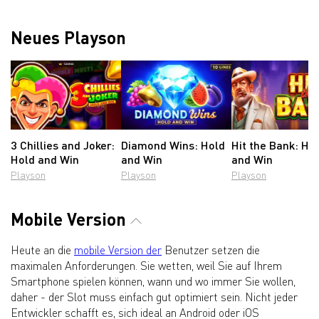
Neues Playson
3 Chillies and Joker:
Diamond Wins: Hold
Hit the Bank: Ho
Hold and Win
and Win
and Win
Playson
Playson
Playson
Mobile Version
Heute an die
mobile Version der
Benutzer setzen die
maximalen Anforderungen. Sie wetten, weil Sie auf Ihrem
Smartphone spielen können, wann und wo immer Sie wollen,
daher - der Slot muss einfach gut optimiert sein. Nicht jeder
Entwickler schafft es, sich ideal an Android oder iOS