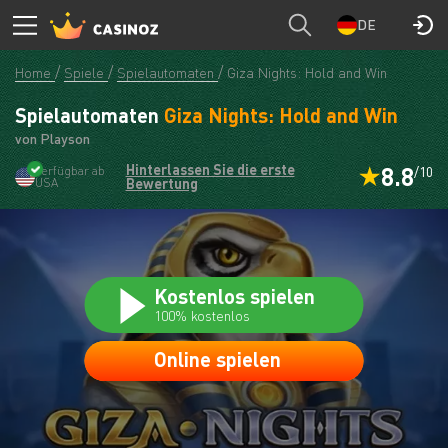
CASINOZ
SPIELEN
DE
Home
Spiele
Spielautomaten
Giza Nights: Hold and Win
Spielautomaten
Giza Nights: Hold and Win
von Playson
Hinterlassen Sie die erste
8.8
Verfügbar ab
/10
USA
Bewertung
Kostenlos spielen
100% kostenlos
Online spielen