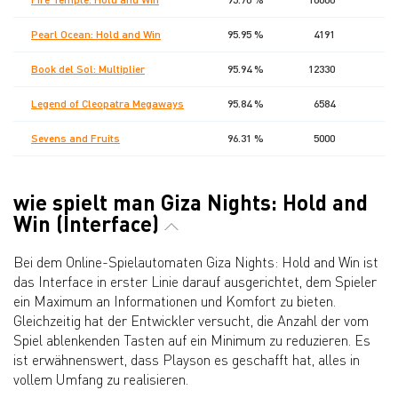
Pearl Ocean: Hold and Win
95.95 %
4191
2
Book del Sol: Multiplier
95.94 %
12330
Legend of Cleopatra Megaways
95.84 %
6584
Sevens and Fruits
96.31 %
5000
wie spielt man Giza Nights: Hold and
Win (Interface)
Bei dem Online-Spielautomaten Giza Nights: Hold and Win ist
das Interface in erster Linie darauf ausgerichtet, dem Spieler
ein Maximum an Informationen und Komfort zu bieten.
Gleichzeitig hat der Entwickler versucht, die Anzahl der vom
Spiel ablenkenden Tasten auf ein Minimum zu reduzieren. Es
ist erwähnenswert, dass Playson es geschafft hat, alles in
vollem Umfang zu realisieren.