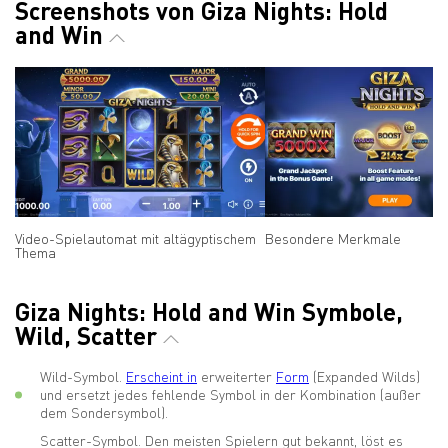
Screenshots von Giza Nights: Hold
and Win
Video-Spielautomat mit altägyptischem
Besondere Merkmale
Thema
Giza Nights: Hold and Win Symbole,
Wild, Scatter
Wild-Symbol.
Erscheint in
erweiterter
Form
(Expanded Wilds)
und ersetzt jedes fehlende Symbol in der Kombination (außer
dem Sondersymbol).
Scatter-Symbol. Den meisten Spielern gut bekannt, löst es