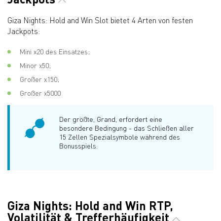
Giza Nights: Hold and Win Slot bietet 4 Arten von festen
Jackpots:
Mini x20 des Einsatzes;
Minor x50;
Großer x150;
Großer x5000
Der größte, Grand, erfordert eine
besondere Bedingung - das Schließen aller
15 Zellen Spezialsymbole während des
Bonusspiels.
Giza Nights: Hold and Win RTP,
Volatilität & Trefferhäufigkeit