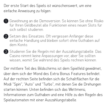
Der erste Start des Spiels ist wünschenswert, um eine
einfache Anweisung zu folgen:
Gewöhnung an die Demoversion. So können Sie ohne Risiko
für Ihren Geldbeutel alle Funktionen eines neuen Slots für
sich selbst studieren.
Setzen des Einsatzes. Oft vergessen Anfänger diese
einfache Handlung und bleiben sofort ohne Guthaben auf
dem Konto.
Studieren Sie die Regeln mit der Auszahlungstabelle. Das
Casino nimmt keine Anpassungen vor, aber Sie sollten
wissen, womit Sie während des Spiels rechnen können.
Der mittlere Teil des Bildschirms ist dem Spielfeld gewidmet,
über dem sich der Mond des Extra Bonus Features befindet.
Auf der rechten Seite befinden sich die Schaltflächen für die
Modi "Spin", "Auto" und "Turbo", mit denen Sie die Drehungen
starten können. Unten befinden sich das Wettmenü,
Informationen zum Guthaben und eine Hilfe zu den Regeln des
Spielautomaten mit einer Auszahlungstabelle.