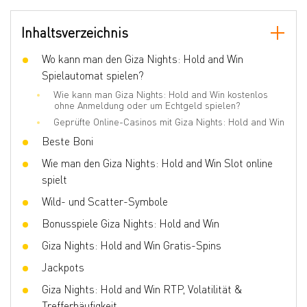
Anzahl der Walzen
5
Inhaltsverzeichnis
Anzahl der Linien
25
Jokers
Wo kann man den Giza Nights: Hold and Win
Ja
Spielautomat spielen?
Scatter
Ja
Wie kann man Giza Nights: Hold and Win kostenlos
Spiele mit gleichen Chancen
Nein
ohne Anmeldung oder um Echtgeld spielen?
Geprüfte Online-Casinos mit Giza Nights: Hold and Win
Bonusspiele
Free Spins, Bonus Game, Big Win, Respin,
Jackpots, Expanding Wild, Hold and Spin
Beste Boni
Volatilität
Middle
Wie man den Giza Nights: Hold and Win Slot online
spielt
3D-Slot
Nein
Wild- und Scatter-Symbole
Respins
Ja
Bonusspiele Giza Nights: Hold and Win
Free Spins
Ja
Giza Nights: Hold and Win Gratis-Spins
Jackpots
Giza Nights: Hold and Win RTP, Volatilität &
Trefferhäufigkeit