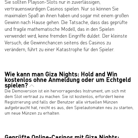
Sie sollten Playson-Slots nur in zuverlässigen,
vertrauenswürdigen Casinos spielen. Nur so können Sie
maximalen Spaß an ihnen haben und sogar mit einem großen
Gewinn nach Hause gehen. Die Tatsache, dass das geprüfte
und fragile mathematische Modell, das in den Spielen
verwendet wird, keine fremden Eingriffe duldet. Der kleinste
Versuch, die Gewinnchancen seitens des Casinos zu
verändern, führt zu einer Katastrophe für den Spieler.
Wie kann man Giza Nights: Hold and Win
kostenlos ohne Anmeldung oder um Echtgeld
spielen?
Die Demoversion ist ein hervorragendes Instrument, um sich mit
dem Slot vertraut zu machen. Sie ist kostenlos, erfordert keine
Registrierung und falls der Benutzer alle virtuellen Münzen
aufgebraucht hat, reicht es aus, den Spielautomaten neu zu starten,
um neue Münzen zu erhalten.
Geprüfte Online-Casinos mit Giza Nights: