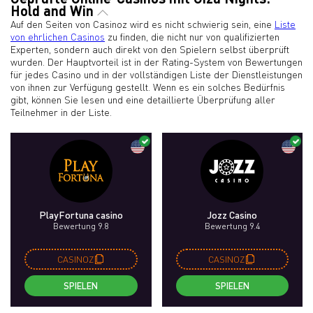
Hold and Win
Auf den Seiten von Casinoz wird es nicht schwierig sein, eine
Liste
von ehrlichen Casinos
zu finden, die nicht nur von qualifizierten
Experten, sondern auch direkt von den Spielern selbst überprüft
wurden. Der Hauptvorteil ist in der Rating-System von Bewertungen
für jedes Casino und in der vollständigen Liste der Dienstleistungen
von ihnen zur Verfügung gestellt. Wenn es ein solches Bedürfnis
gibt, können Sie lesen und eine detaillierte Überprüfung aller
Teilnehmer in der Liste.
PlayFortuna casino
Jozz Casino
Bewertung 9.8
Bewertung 9.4
CASINOZ
CASINOZ
SPIELEN
SPIELEN