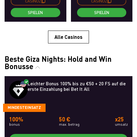
CASINOZ
CASINOZ
SPIELEN
SPIELEN
Alle Casinos
Beste Giza Nights: Hold and Win
Bonusse
Leichter Bonus 100% bis zu €50 + 20 FS auf die
erste Einzahlung bei Bet It All
MINDESTEINSATZ
100%
50 €
x25
bonus
max. betrag
umsatz