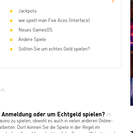
Jackpots
wie spielt man Five Aces (Interface)
Neues GamesOS
Andere Spiele
Sollten Sie um echtes Geld spielen?
?
e Anmeldung oder um Echtgeld spielen?
ino zu spielen, obwohl es auch in vielen anderen Online-
beiten. Dort können Sie die Spiele in der Regel im