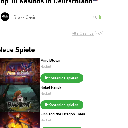
Top 10 Kasinos in Deutschland
Stake Casino
7.8
Alle Casinos
(469)
Neue Spiele
Mine Blown
NetEnt
Kostenlos spielen
Rabid Randy
NetEnt
Kostenlos spielen
Finn and the Dragon Tales
NetEnt