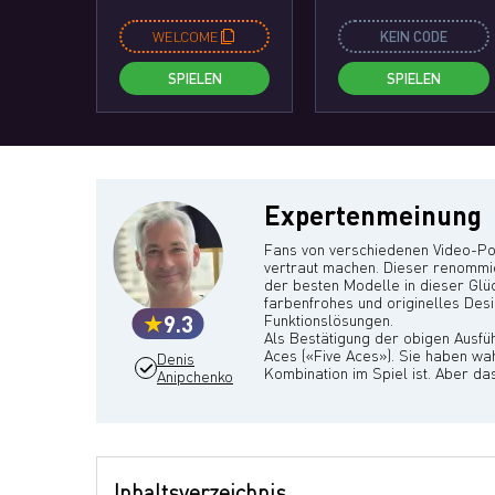
WELCOME
KEIN CODE
SPIELEN
SPIELEN
Expertenmeinung
Fans von verschiedenen Video-Pok
vertraut machen. Dieser renommie
der besten Modelle in dieser Glü
farbenfrohes und originelles Des
9.3
Funktionslösungen.
Als Bestätigung der obigen Ausfü
Aces («Five Aces»). Sie haben wa
Denis
Kombination im Spiel ist. Aber das
Anipchenko
Inhaltsverzeichnis