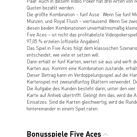
Paar. Auch in diesem Video Poker hat drei Arten von R
Quoten bezahlt werden.
Die größte Kombination – fünf Asse . Wenn Sie fünf M
Münzen, und Royal Flush – viertausend. Wenn Sie zwis
diesen beiden Kombinationen unverhältnismäßig kleine
Five Aces – ist nicht das profitabelste Videopokerspie
97,05 % erzielen (offizielle Angaben).
Das Spiel in Five Aces folgt dem klassischen Szenar
entscheidet, wie viele er setzen will.
Dann erhält er fünf Karten, wertet sie aus und wirft d
Karten aus. Kommt eine Kombination zustande, erhält
Dieser Betrag kann im Verdoppelungsspiel auf die Ha
Kartenspiel mit zweiundfünfzig Blättern verwendet. De
Die Aufgabe des Kunden besteht darin, unter den vier 
Karte auf Anhieb übertrifft. Gelingt ihm das, wird die
Einsatzes. Sind die Karten gleichwertig, wird die Run
hintereinander in einem Spiel raten.
Bonusspiele Five Aces