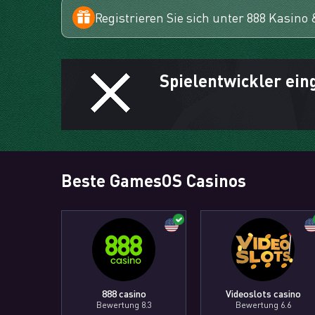
Registrieren Sie sich unter 888 Kasin
Spielentwickler ein
Beste GamesOS Casinos
888 casino
Videoslots сasino
Bewertung 8.3
Bewertung 6.6