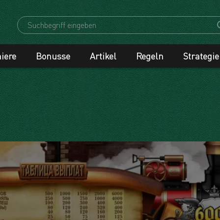
iere
Bonusse
Artikel
Regeln
Strategi