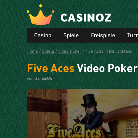
Casino
Spiele
Freispiele
Turn
Home
Spiele
Video Poker
Five Aces in Deutschland
Five Aces
Video Poker
von GamesOS