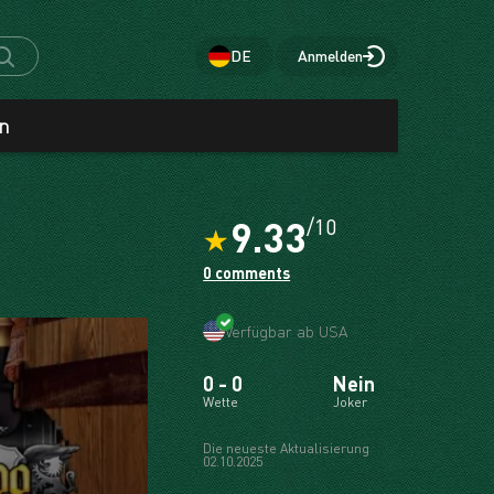
DE
Anmelden
en
9.33
/10
0 comments
Verfügbar ab USA
0 - 0
Nein
Wette
Joker
Die neueste Aktualisierung
02.10.2025