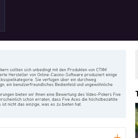
ern sollten sich unbedingt mit den Produkten von CTXM
rte Hersteller von Online-Casino-Software produziert einige
cksspielkategorie. Sie verfügen über ein durchweg
ign, ein benutzerfreundliches Bedienfeld und ungewöhnliche
hrungen bieten wir Ihnen eine Bewertung des Video-Pokers Five
hrscheinlich schon erraten, dass Five Aces die höchstbezahlte
 ist nicht das einzige, was es zu bieten hat.