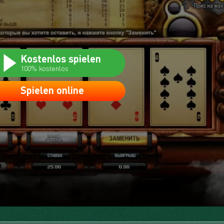
Kostenlos spielen
100% kostenlos
Spielen online