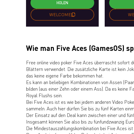
HOLEN
WELCOME
W
Wie man Five Aces (GamesOS) sp
Free online video poker Five Aces überrascht sofort d
Blättern verwendet. Die zusätzliche Karte ist kein Jok
das keine eigene Farbe bekommen hat.
Es kann an beliebigen Kombinationen von Assen (Paar,
bilden (aus einer Zehn oder einem Ass). Da es keine Fa
Royal Flushs sein.
Bei Five Aces ist es wie bei jedem anderen Video Pok
sammeln. Auch hier dürfen Sie bis zu fünf Karten ein
Der Einsatz auf den Deal kann zwischen einer und fü
Insgesamt können Sie also bis zu fünfundzwanzig Euro
Die Mindestauszahlungskombination bei Five Aces ist e