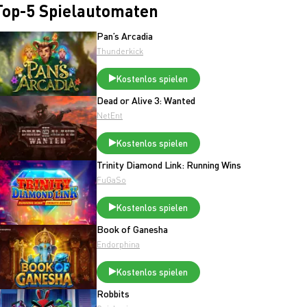
Top-5 Spielautomaten
Pan’s Arcadia
Thunderkick
Kostenlos spielen
Dead or Alive 3: Wanted
NetEnt
Kostenlos spielen
Trinity Diamond Link: Running Wins
FuGaSo
Kostenlos spielen
Book of Ganesha
Endorphina
Kostenlos spielen
Robbits