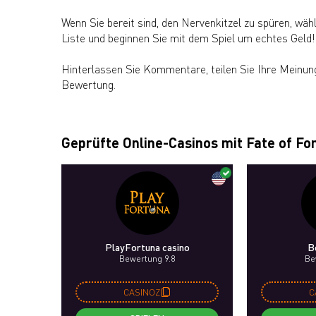
Wenn Sie bereit sind, den Nervenkitzel zu spüren, wäh
Liste und beginnen Sie mit dem Spiel um echtes Geld!
Hinterlassen Sie Kommentare, teilen Sie Ihre Meinun
Bewertung.
Geprüfte Online-Casinos mit Fate of F
PlayFortuna casino
B
Bewertung 9.8
Be
CASINOZ
C