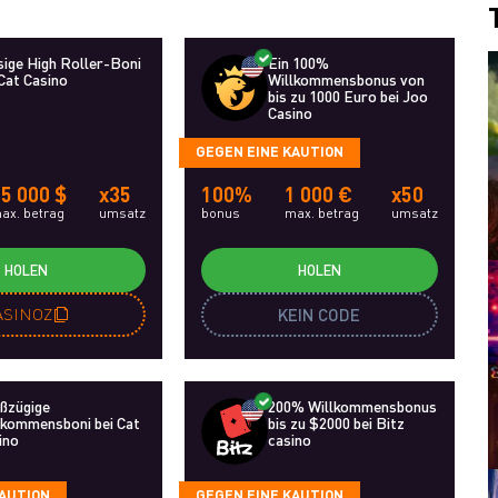
sige High Roller-Boni
Ein 100%
 Cat Casino
Willkommensbonus von
bis zu 1000 Euro bei Joo
Casino
GEGEN EINE KAUTION
25 000 $
x35
100%
1 000 €
x50
ax. betrag
umsatz
bonus
max. betrag
umsatz
HOLEN
HOLEN
ASINOZ
KEIN CODE
ßzügige
200% Willkommensbonus
lkommensboni bei Cat
bis zu $2000 bei Bitz
ino
casino
KAUTION
GEGEN EINE KAUTION