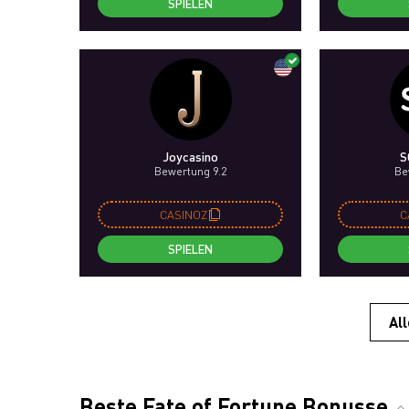
SPIELEN
Joycasino
S
Bewertung 9.2
Be
CASINOZ
C
SPIELEN
Al
Beste Fate of Fortune Bonusse