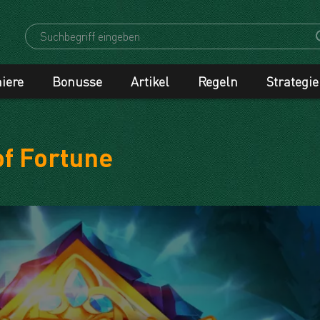
iere
Bonusse
Artikel
Regeln
Strategi
of Fortune