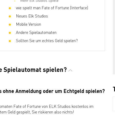
Mehr Elk Studios Spiele
wie spielt man Fate of Fortune (Interface)
Neues Elk Studios
Mobile Version
Andere Spielautomaten
Sollten Sie um echtes Geld spielen?
e Spielautomat spielen?
s ohne Anmeldung oder um Echtgeld spielen?
tomaten Fate of Fortune von ELK Studios kostenlos im
m Geld gespielt, Sie riskieren also nichts!