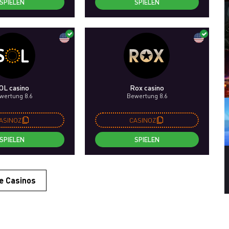
SPIELEN
SPIELEN
OL casino
Rox casino
wertung 8.6
Bewertung 8.6
ASINOZ
CASINOZ
SPIELEN
SPIELEN
le Casinos