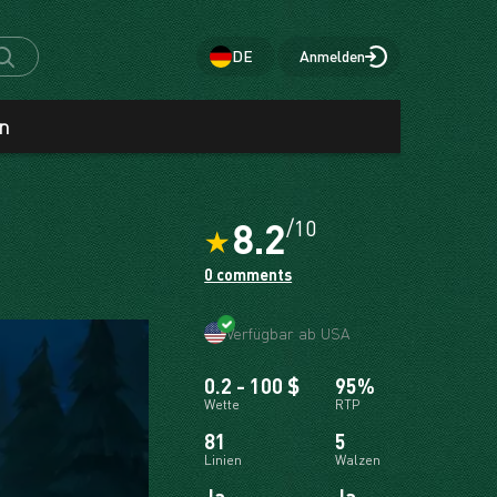
DE
Anmelden
en
8.2
/10
0 comments
Verfügbar ab USA
0.2 - 100 $
95%
Wette
RTP
81
5
Linien
Walzen