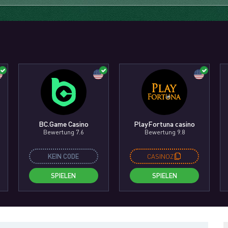
BC.Game Casino
PlayFortuna casino
Bewertung 7.6
Bewertung 9.8
KEIN CODE
CASINOZ
SPIELEN
SPIELEN