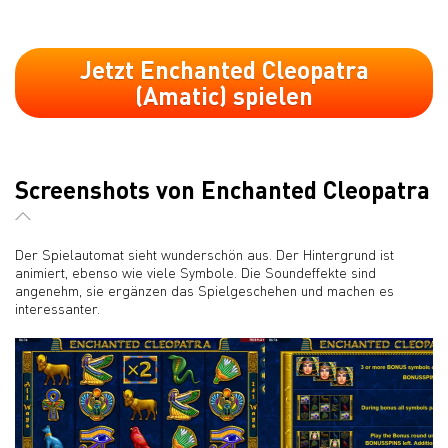
Jetzt Enchanted Cleopatra
(Amatic) spielen
Screenshots von Enchanted Cleopatra
Der Spielautomat sieht wunderschön aus. Der Hintergrund ist
animiert, ebenso wie viele Symbole. Die Soundeffekte sind
angenehm, sie ergänzen das Spielgeschehen und machen es
interessanter.