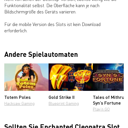
Funktionalität selbst. Die Oberfläche kann je nach
Bildschirmgröße des Geräts variieren.
Für die mobile Version des Slots ist kein Download
erforderlich.
Andere Spielautomaten
Totem Poles
Gold Strike II
Tales of Mithrun
Syn’s Fortune
Hacksaw Gaming
Blueprint Gaming
Play’n GO
Sollten Sie Enchanted Cleopatra Slot