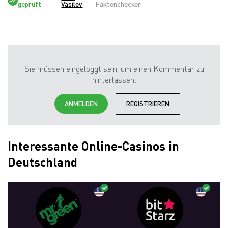
geprüft
Vasilev
Faktenchecker
Sie müssen eingeloggt sein, um einen Kommentar zu
hinterlassen:
ANMELDEN
REGISTRIEREN
Interessante Online-Casinos in
Deutschland