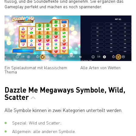
flüssig, und die Soundeffekte sind angenehm. Sie ergänzen das
Gameplay perfekt und machen es noch spannender.
Ein Spielautomat mit klassischem
Alle Arten von Wetten
Thema
Dazzle Me Megaways Symbole, Wild,
Scatter
Alle Symbole können in zwei Kategorien unterteilt werden.
Spezial: Wild und Scatter;
Allgemein: alle anderen Symbole.