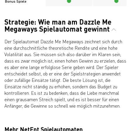
Bonus Spiele
Strategie: Wie man am Dazzle Me
Megaways Spielautomat gewinnt
Der Spielautomat Dazzle Me Megaways zeichnet sich durch
eine durchschnittliche theoretische Rendite und eine hohe
Volatilität aus. Sie müssen sich also darüber im Klaren sein,
dass es zwar möglich ist, einen hohen Gewinn zu erzielen, dass
es aber eine lange erfolglose Serie geben wird. Der Spieler
entscheidet selbst, ob er eine der Spielstrategien anwendet
oder zufällige Einsätze tätigt. Die beste Lösung ist, die
Einsätze nicht ständig zu erhöhen, sondern das Budget zu
kontrollieren. Es ist zu bedenken, dass die Liebe manchmal
einen grausamen Streich spielt, und es ist besser für einen
Anfänger, die Gewinne so schnell wie möglich mitzunehmen.
Mehr NetEnt Spielautomaten