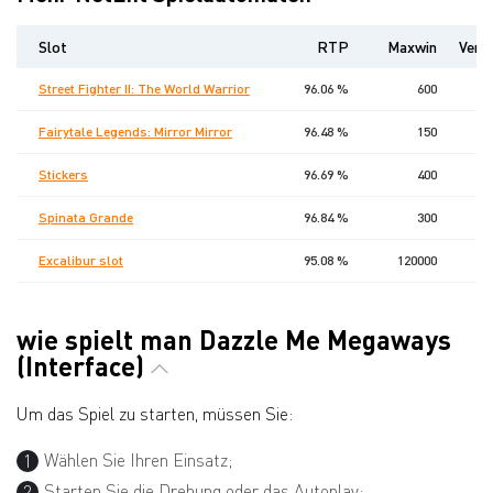
Slot
RTP
Maxwin
Verö
Street Fighter II: The World Warrior
96.06 %
600
Fairytale Legends: Mirror Mirror
96.48 %
150
Stickers
96.69 %
400
Spinata Grande
96.84 %
300
Excalibur slot
95.08 %
120000
wie spielt man Dazzle Me Megaways
(Interface)
Um das Spiel zu starten, müssen Sie:
Wählen Sie Ihren Einsatz;
Starten Sie die Drehung oder das Autoplay;