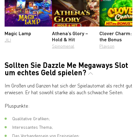
Magic Lamp
Athena’s Glory –
Clover Charm: H
Hold & Hit
the Bonus
JILI
Spinomenal
Playson
Sollten Sie Dazzle Me Megaways Slot
um echtes Geld spielen?
Im Großen und Ganzen hat sich der Spielautomat als recht gut
erwiesen. Er hat sowohl starke als auch schwache Seiten.
Pluspunkte:
Qualitative Grafiken;
Interessantes Thema;
Das Vorhandensein von Freispielen;