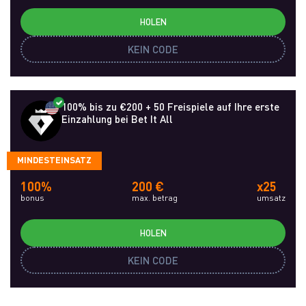
HOLEN
KEIN CODE
100% bis zu €200 + 50 Freispiele auf Ihre erste
Einzahlung bei Bet It All
MINDESTEINSATZ
100%
200 €
x25
bonus
max. betrag
umsatz
HOLEN
KEIN CODE