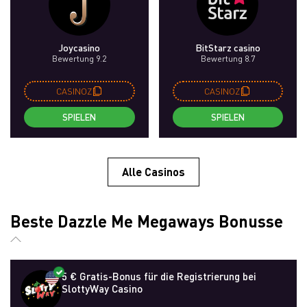
Joycasino
BitStarz casino
Bewertung 9.2
Bewertung 8.7
CASINOZ
CASINOZ
SPIELEN
SPIELEN
Alle Casinos
Beste Dazzle Me Megaways Bonusse
5 € Gratis-Bonus für die Registrierung bei
SlottyWay Casino