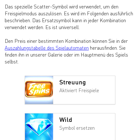
Das spezielle Scatter-Symbol wird verwendet, um den
Freispielmodus auszulösen. Es wird im Folgenden ausführlich
beschrieben. Das Ersatzsymbol kann in jeder Kombination
verwendet werden. Es ist universell.
Den Preis einer bestimmten Kombination können Sie in der
Auszahlungstabelle des Spielautomaten
herausfinden. Sie
finden ihn in unserer Galerie oder im Hauptmenü des Spiels
selbst.
Streuung
Aktiviert Freispiele
Wild
Symbol ersetzen