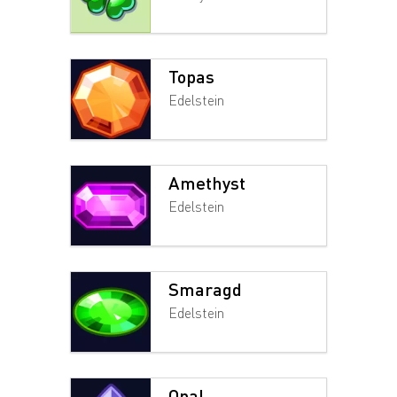
Topas
Edelstein
Amethyst
Edelstein
Smaragd
Edelstein
Opal