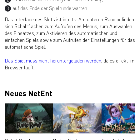
auf das Ende der Spielrunde warten.
Das Interface des Slots ist intuitiv. Am unteren Rand befinden
sich Schaltflächen zum Aufrufen des Menüs, zum Auswählen
des Einsatzes, zum Aktivieren des automatischen und
einfachen Spiels sowie zum Aufrufen der Einstellungen für das
automatische Spiel.
Das Spiel muss nicht heruntergeladen werden
, da es direkt im
Browser läuft.
Neues NetEnt