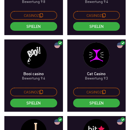
Bewertung 9.8
Bewertung 9.4
CASINOZ
CASINOZ
SPIELEN
SPIELEN
Booi casino
Cat Casino
Bewertung 9.4
Bewertung 9.3
CASINOZ
CASINOZ
SPIELEN
SPIELEN