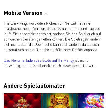
Mobile Version
The Dark King: Forbidden Riches von NetEnt hat eine
praktische mobile Version, die auf Smartphones und Tablets
läuft. Sie ist perfekt optimiert, sodass Sie das Spiel auch auf
schwachen Geräten genießen können. Die Spielregeln ändern
sich nicht, aber die Oberfläche kann sich ändern, da sie sich
automatisch an die Bildschirmgröße Ihres Geräts anpasst.
Das Herunterladen des Slots auf Ihr Handy
ist nicht
notwendig, da das Spiel direkt im Browser gestartet wird.
Andere Spielautomaten