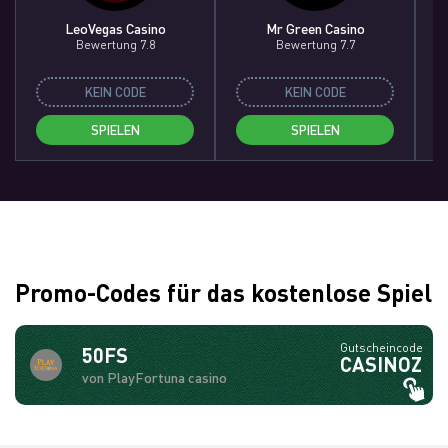
LeoVegas Casino
Mr Green Casino
Bewertung 7.8
Bewertung 7.7
KEIN CODE
KEIN CODE
SPIELEN
SPIELEN
Promo-Codes für das kostenlose Spiel
Gutscheincode
50FS
CASINOZ
von PlayFortuna casino