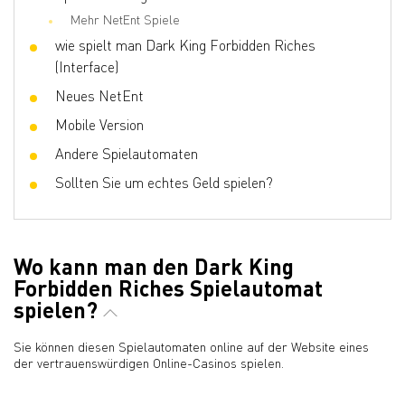
Mehr NetEnt Spiele
wie spielt man Dark King Forbidden Riches
(Interface)
Neues NetEnt
Mobile Version
Andere Spielautomaten
Sollten Sie um echtes Geld spielen?
Wo kann man den Dark King
Forbidden Riches Spielautomat
spielen?
Sie können diesen Spielautomaten online auf der Website eines
der vertrauenswürdigen Online-Casinos spielen.