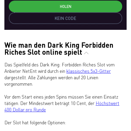
HOLEN
KEIN CODE
Wie man den Dark King Forbidden
Riches Slot online spielt
Das Spielfeld des Dark King: Forbidden Riches Slot vom
Anbieter NetEnt wird durch ein
klassisches 5x3-Gitter
dargestellt. Alle Zahlungen werden auf 20 Linien
vorgenommen.
Vor dem Start eines jeden Spins müssen Sie einen Einsatz
tätigen. Der Mindestwert beträgt 10 Cent, der
Höchstwert
400 Dollar pro Runde
Der Slot hat folgende Optionen: