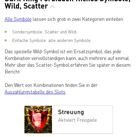
Wild, Scatter
Alle Symbole
lassen sich grob in zwei Kategorien einteilen:
Sondersymbole: Scatter und Wild;
Einfache Symbole: alle anderen Symbole.
Das spezielle Wild-Symbol ist ein Ersatzsymbol, das jede
Kombination vervollständigen kann, auch mehrere auf einmal.
Mehr über das Scatter-Symbol erfahren Sie später in diesem
Bericht.
Den Wert von Kombinationen finden Sie in der
Auszahlungstabelle des Slots
Streuung
Aktiviert Freispiele