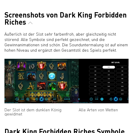
Screenshots von Dark King Forbidden
Riches
Äußerlich ist der Slot sehr farbenfroh, aber gleichzeitig nicht
störend. Alle Symbole sind perfekt gezeichnet, und die
Gewinnanimationen sind schön. Die Sounduntermalung ist auf einem
hohen Niveau und ergänzt den Gesamtstil des Spiels perfekt.
Der Slot ist dem dunklen König
Alle Arten von Wetten
gewidmet
Dark King Forbidden Riches Symbole,