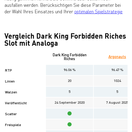
ausfallen werden. Berücksichtigen Sie diese Parameter bei
der Wahl Ihres Einsatzes und Ihrer
optimalen Spielstrategie
Vergleich Dark King Forbidden Riches
Slot mit Analoga
Dark King Forbidden
Argonauts
Riches
96.06 %
96.47 %
RTP
20
1024
Linien
5
5
Walzen
24 September 2020
7 August 2025
Veröffentlicht
Scatter
Freispiele