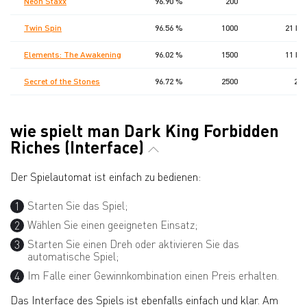
Neon Staxx
96.90 %
200
Twin Spin
96.56 %
1000
21 De
Elements: The Awakening
96.02 %
1500
11 No
Secret of the Stones
96.72 %
2500
23 
wie spielt man Dark King Forbidden
Riches (Interface)
Der Spielautomat ist einfach zu bedienen:
Starten Sie das Spiel;
Wählen Sie einen geeigneten Einsatz;
Starten Sie einen Dreh oder aktivieren Sie das
automatische Spiel;
Im Falle einer Gewinnkombination einen Preis erhalten.
Das Interface des Spiels ist ebenfalls einfach und klar. Am