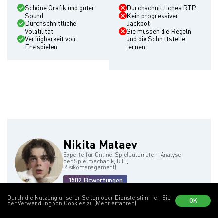
Schöne Grafik und guter
Durchschnittliches RTP
Sound
Kein progressiver
Durchschnittliche
Jackpot
Volatilität
Sie müssen die Regeln
Verfügbarkeit von
und die Schnittstelle
Freispielen
lernen
Nikita Mataev
Experte für Online-Spielautomaten (Analyse
der Spielmechanik, RTP,
Risikomanagement)
1502 Bewertungen
Durch die Nutzung unserer Seiten oder Dienste stimmen Sie
OK
Nikita (motyathewise) ist ein Spezialist für Online-
der Verwendung von Cookies zu
(Mehr erfahren)
Spielautomaten, dessen Fachwissen fundierte Kenntnisse der