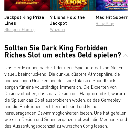
Jackpot King Prize
9 Lions Hold the
Mad Hit Superno
Lines
Jackpot
Ruby Play
Blueprint Gaming
Wazdan
Sollten Sie Dark King Forbidden
Riches Slot um echtes Geld spielen?
Unserer Meinung nach ist der neue Spielautomat von NetEnt
visuell beeindruckend: Die dunkle, düstere Atmosphäre, die
hochwertigen Grafiken und der spektakuläre Soundtrack
sorgen für eine vollständige Immersion. Die Experten von
Casinoz glauben, dass das Design der Hauptgrund ist, warum
die Spieler das Spiel ausprobieren wollen, da das Gameplay
und die Funktionen recht einfach sind und keine
herausragenden Gewinnmöglichkeiten bieten. Uns hat gefallen,
wie sich Design und Sound ergänzen, obwohl die Mechanik und
das Auszahlungspotenzial zu wünschen übrig lassen.