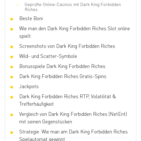
Geprüfte Online-Casinos mit Dark King Forbidden
Bonusspiele
Free Spins, Multiplier, Sticky Wild, Sticky
Riches
Wilds, Additional Free Spins, Free Spins
Multiplier, RTP range, Wild
Beste Boni
Volatilität
Middle
Wie man den Dark King Forbidden Riches Slot online
3D-Slot
Ja
spielt
Respins
Screenshots von Dark King Forbidden Riches
Nein
Wild- und Scatter-Symbole
Free Spins
Ja
Bonusspiele Dark King Forbidden Riches
Wettlinie
0.01 - 20
Dark King Forbidden Riches Gratis-Spins
Jackpots
Dark King Forbidden Riches RTP, Volatilität &
Trefferhäufigkeit
Vergleich von Dark King Forbidden Riches (NetEnt)
mit seinen Gegenstücken
Strategie: Wie man am Dark King Forbidden Riches
Spielautomat gewinnt