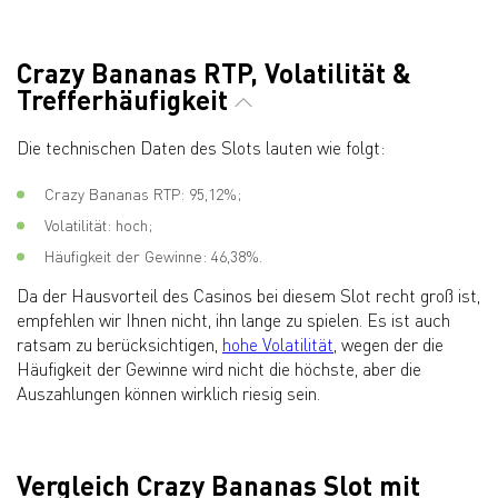
Crazy Bananas RTP, Volatilität &
Trefferhäufigkeit
Die technischen Daten des Slots lauten wie folgt:
Crazy Bananas RTP: 95,12%;
Volatilität: hoch;
Häufigkeit der Gewinne: 46,38%.
Da der Hausvorteil des Casinos bei diesem Slot recht groß ist,
empfehlen wir Ihnen nicht, ihn lange zu spielen. Es ist auch
ratsam zu berücksichtigen,
hohe Volatilität
, wegen der die
Häufigkeit der Gewinne wird nicht die höchste, aber die
Auszahlungen können wirklich riesig sein.
Vergleich Crazy Bananas Slot mit