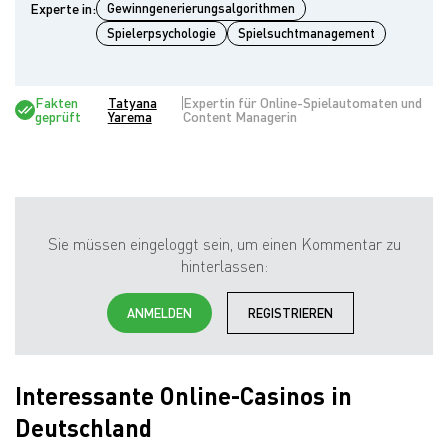
Experte in:
Gewinngenerierungsalgorithmen
Spielerpsychologie
Spielsuchtmanagement
Fakten
Tatyana
Expertin für Online-Spielautomaten und
geprüft
Yarema
Content Managerin
Sie müssen eingeloggt sein, um einen Kommentar zu
hinterlassen:
ANMELDEN
REGISTRIEREN
Interessante Online-Casinos in
Deutschland