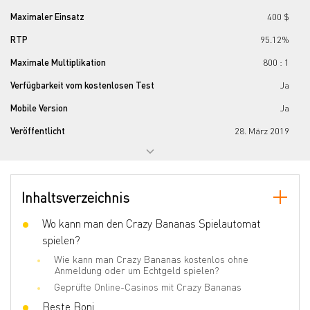
Maximaler Einsatz
400 $
RTP
95.12%
Maximale Multiplikation
800 : 1
Verfügbarkeit vom kostenlosen Test
Ja
Mobile Version
Ja
Veröffentlicht
28. März 2019
Progressiver Jackpot
Nein
Anzahl der Walzen
5
Inhaltsverzeichnis
Anzahl der Linien
20
Jokers
Wo kann man den Crazy Bananas Spielautomat
Ja
spielen?
Scatter
Ja
Wie kann man Crazy Bananas kostenlos ohne
Spiele mit gleichen Chancen
Nein
Anmeldung oder um Echtgeld spielen?
Geprüfte Online-Casinos mit Crazy Bananas
Bonusspiele
Free Spins
Beste Boni