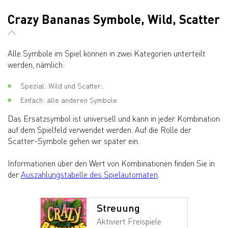
Crazy Bananas Symbole, Wild, Scatter
Alle Symbole im Spiel können in zwei Kategorien unterteilt
werden, nämlich:
Spezial: Wild und Scatter;
Einfach: alle anderen Symbole.
Das Ersatzsymbol ist universell und kann in jeder Kombination
auf dem Spielfeld verwendet werden. Auf die Rolle der
Scatter-Symbole gehen wir später ein.
Informationen über den Wert von Kombinationen finden Sie in
der
Auszahlungstabelle des Spielautomaten
.
Streuung
Aktiviert Freispiele