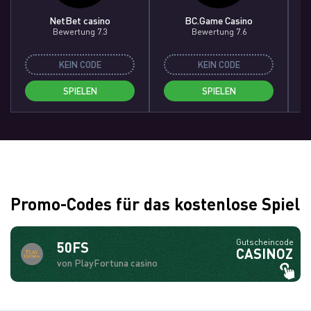
NetBet сasino
BC.Game Casino
Bewertung 7.3
Bewertung 7.6
KEIN CODE
KEIN CODE
SPIELEN
SPIELEN
Promo-Codes für das kostenlose Spiel
Gutscheincode
50FS
CASINOZ
von PlayFortuna casino