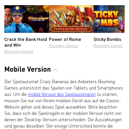
Crack the Bank Hold
Power of Rome
Sticky Bombs
and Win
Booming Games
Booming Games
Booming Games
Mobile Version
Der Spielautomat Crazy Bananas des Anbieters Booming
Games unterstützt das Spielen von Tablets und Smartphones
aus. Um die
mobile Version des Spielautomaten
zu starten,
müssen Sie nur von Ihrem mobilen Gerät aus auf die Casino-
Website gehen und dieses Spiel auswählen. Bitte beachten
Sie, dass sich die Spielregeln in der mobilen Version nicht von
denen der Desktop-Version unterscheiden. Die Auszahlungen
sind genau dieselben. Der einzige Unterschied könnte die