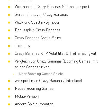
Volatilität
High
Wie man den Crazy Bananas Slot online spielt
3D-Slot
Nein
Screenshots von Crazy Bananas
Respins
Ja
Wild- und Scatter-Symbole
Free Spins
Ja
Bonusspiele Crazy Bananas
Wettlinie
0.01 - 20
Crazy Bananas Gratis-Spins
Jackpots
Crazy Bananas RTP, Volatilität & Trefferhäufigkeit
Vergleich von Crazy Bananas (Booming Games) mit
seinen Gegenstücken
Mehr Booming Games Spiele
wie spielt man Crazy Bananas (Interface)
Neues Booming Games
Mobile Version
Andere Spielautomaten