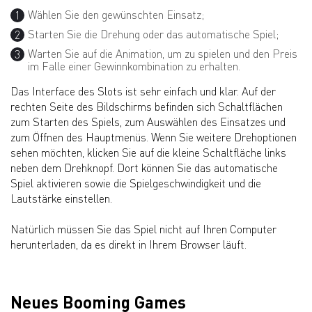
Wählen Sie den gewünschten Einsatz;
Starten Sie die Drehung oder das automatische Spiel;
Warten Sie auf die Animation, um zu spielen und den Preis
im Falle einer Gewinnkombination zu erhalten.
Das Interface des Slots ist sehr einfach und klar. Auf der
rechten Seite des Bildschirms befinden sich Schaltflächen
zum Starten des Spiels, zum Auswählen des Einsatzes und
zum Öffnen des Hauptmenüs. Wenn Sie weitere Drehoptionen
sehen möchten, klicken Sie auf die kleine Schaltfläche links
neben dem Drehknopf. Dort können Sie das automatische
Spiel aktivieren sowie die Spielgeschwindigkeit und die
Lautstärke einstellen.
Natürlich müssen Sie das Spiel nicht auf Ihren Computer
herunterladen, da es direkt in Ihrem Browser läuft.
Neues Booming Games