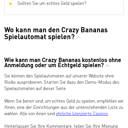
Sollten Sie um echtes Geld spielen?
Wo kann man den Crazy Bananas
Spielautomat spielen?
Wie kann man Crazy Bananas kostenlos ohne
Anmeldung oder um Echtgeld spielen?
Sie können den Spielautomaten auf unserer Website ohne
Risiko ausprobieren. Starten Sie dazu den Demo-Modus des
Spielautomaten auf dieser Seite.
Wenn Sie bereit sind, um echtes Geld zu spielen, empfehlen wir
Ihnen, eine der Einrichtungen aus der untenstehenden Liste zu
wählen. Alle von ihnen sind
ehrliche lizenzierte Casinos
.
Hinterlassen Sie Ihre Kommentare, teilen Sie Ihre Meinung