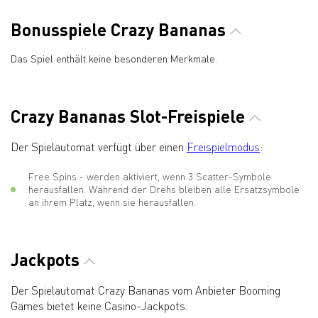
Bonusspiele Crazy Bananas
Das Spiel enthält keine besonderen Merkmale.
Crazy Bananas Slot-Freispiele
Der Spielautomat verfügt über einen
Freispielmodus
:
Free Spins - werden aktiviert, wenn 3 Scatter-Symbole
herausfallen. Während der Drehs bleiben alle Ersatzsymbole
an ihrem Platz, wenn sie herausfallen.
Jackpots
Der Spielautomat Crazy Bananas vom Anbieter Booming
Games bietet keine Casino-Jackpots.