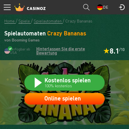
CASINOZ
SPIELEN
DE
Home
Spiele
Spielautomaten
Crazy Bananas
Spielautomaten
Crazy Bananas
von Booming Games
Hinterlassen Sie die erste
8.1
Verfügbar ab
/10
USA
Bewertung
Kostenlos spielen
100% kostenlos
Online spielen