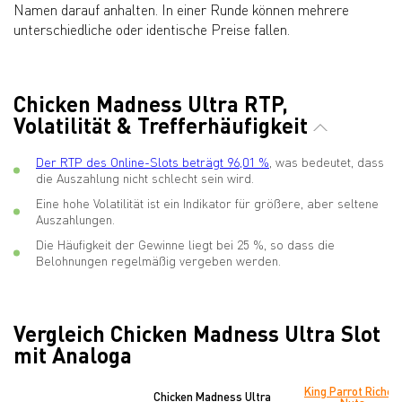
Namen darauf anhalten. In einer Runde können mehrere
unterschiedliche oder identische Preise fallen.
Chicken Madness Ultra RTP,
Volatilität & Trefferhäufigkeit
Der RTP des Online-Slots beträgt 96,01 %
, was bedeutet, dass
die Auszahlung nicht schlecht sein wird.
Eine hohe Volatilität ist ein Indikator für größere, aber seltene
Auszahlungen.
Die Häufigkeit der Gewinne liegt bei 25 %, so dass die
Belohnungen regelmäßig vergeben werden.
Vergleich Chicken Madness Ultra Slot
mit Analoga
King Parrot Riches
Chicken Madness Ultra