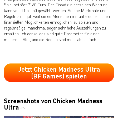
Spiel beträgt 7160 Euro. Der Einsatz in derselben Währung
kann von 0,1 bis 50 gewählt werden. Solche Merkmale und
Regeln sind gut, weil sie es Menschen mit unterschiedlichen
finanziellen Möglichkeiten ermöglichen, zu spielen und
regelmäßige, manchmal sogar sehr hohe Auszahlungen zu
erhalten. Ich denke, das sind gute Parameter für einen
modernen Slot, und die Regeln sind mehr als einfach.
Jetzt Chicken Madness Ultra
(BF Games) spielen
Screenshots von Chicken Madness
Ultra