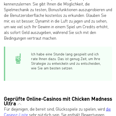
kennenzulernen. Sie gibt Ihnen die Möglichkeit, die
Spielmechanik zu testen, Bonusfunktionen auszuprobieren und
die Benutzeroberfläche kostenlos zu erkunden. Glauben Sie
mir, es ist besser, Dynamit in die Luft zu jagen und zu sehen,
um wie viel sich Ihr Gewinn in einem Spiel um Credits erhöht,
als sofort Geld auszugeben, während Sie sich mit den
Bedingungen vertraut machen.
Ich habe eine Stunde lang gespielt und ich
rate Ihnen dazu. Das ist genug Zeit, um Ihre
Strategie zu entwickeln und zu entscheiden,
wie Sie am besten setzen.
Geprüfte Online-Casinos mit Chicken Madness
Ultra
Für diejenigen, die bereit sind, Glücksspiele zu spielen, wird
die
Casinoz-Liste
sehr nützlich sein. Sie enthält Bewertungen,