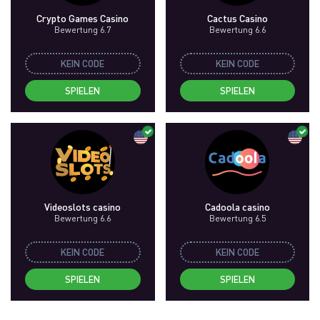
Crypto Games Casino
Cactus Casino
Bewertung 6.7
Bewertung 6.6
KEIN CODE
KEIN CODE
SPIELEN
SPIELEN
Videoslots сasino
Cadoola casino
Bewertung 6.6
Bewertung 6.5
KEIN CODE
KEIN CODE
SPIELEN
SPIELEN