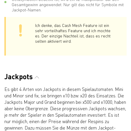
Gesamtgewinn angewendet. Nur gilt das nicht für Symbole mit
Jackpot-Namen.
Ich denke, das Cash Mesh Feature ist ein
sehr vorteilhaftes Feature und ich mochte
es. Der einzige Nachteil ist, dass es recht
selten aktiviert wird.
Jackpots
Es gibt 4 Arten von Jackpots in diesem Spielautomaten. Mini
und Minor sind fix, sie bringen x10 bzw. x20 des Einsatzes. Die
Jackpots Major und Grand beginnen bei x500 und x1000, haben
aber keine Obergrenze. Diese progressiven Jackpots wachsen,
je mehr der Spieler in den Spielautomaten investiert. Es ist
nur möglich, einen der Preise während der Respins zu
gewinnen. Dazu müssen Sie die Münze mit dem Jackpot-