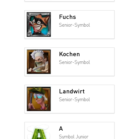
Fuchs
Senior-Symbol
Kochen
Senior-Symbol
Landwirt
Senior-Symbol
A
Symbol Junior