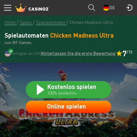
CASINOZ
SPIELEN
DE
Home
Spiele
Spielautomaten
Chicken Madness Ultra
Spielautomaten
Chicken Madness Ultra
von BF Games
7
/10
Hinterlassen Sie die erste Bewertung
Verfügbar ab USA
Kostenlos spielen
100% kostenlos
Online spielen