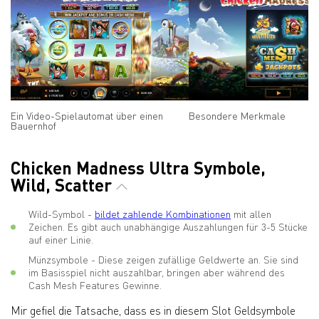
Ein Video-Spielautomat über einen
Besondere Merkmale
Bauernhof
Chicken Madness Ultra Symbole,
Wild, Scatter
Wild-Symbol -
bildet zahlende Kombinationen
mit allen
Zeichen. Es gibt auch unabhängige Auszahlungen für 3-5 Stücke
auf einer Linie.
Münzsymbole - Diese zeigen zufällige Geldwerte an. Sie sind
im Basisspiel nicht auszahlbar, bringen aber während des
Cash Mesh Features Gewinne.
Mir gefiel die Tatsache, dass es in diesem Slot Geldsymbole