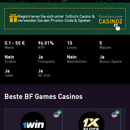
Registrieren Sie sich unter 1xSlots Casino &
Gutscheincode
CASINOZ
verwenden Sie den Promo-Code & Spielen
0.1 - 50 €
96.01%
10
5
Wette
RTP
Linien
Walzen
Nein
Ja
Nein
Ja
Scatter
Freispiele
Nachdrehen
Bonus-Spiele
Ja
Ja
Joker
3D-Slot
Beste BF Games Casinos