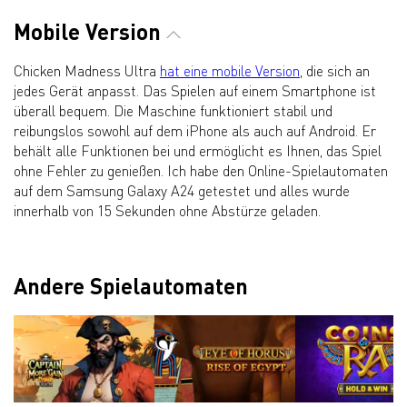
Mobile Version
Chicken Madness Ultra
hat eine mobile Version
, die sich an
jedes Gerät anpasst. Das Spielen auf einem Smartphone ist
überall bequem. Die Maschine funktioniert stabil und
reibungslos sowohl auf dem iPhone als auch auf Android. Er
behält alle Funktionen bei und ermöglicht es Ihnen, das Spiel
ohne Fehler zu genießen. Ich habe den Online-Spielautomaten
auf dem Samsung Galaxy A24 getestet und alles wurde
innerhalb von 15 Sekunden ohne Abstürze geladen.
Andere Spielautomaten