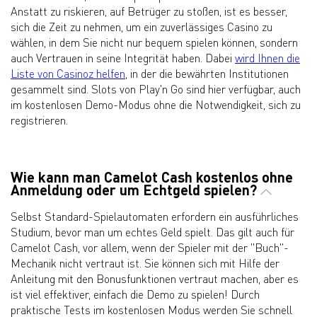
Anstatt zu riskieren, auf Betrüger zu stoßen, ist es besser,
sich die Zeit zu nehmen, um ein zuverlässiges Casino zu
wählen, in dem Sie nicht nur bequem spielen können, sondern
auch Vertrauen in seine Integrität haben. Dabei
wird Ihnen die
Liste von Casinoz helfen
, in der die bewährten Institutionen
gesammelt sind. Slots von Play'n Go sind hier verfügbar, auch
im kostenlosen Demo-Modus ohne die Notwendigkeit, sich zu
registrieren.
Wie kann man Camelot Cash kostenlos ohne
Anmeldung oder um Echtgeld spielen?
Selbst Standard-Spielautomaten erfordern ein ausführliches
Studium, bevor man um echtes Geld spielt. Das gilt auch für
Camelot Cash, vor allem, wenn der Spieler mit der "Buch"-
Mechanik nicht vertraut ist. Sie können sich mit Hilfe der
Anleitung mit den Bonusfunktionen vertraut machen, aber es
ist viel effektiver, einfach die Demo zu spielen! Durch
praktische Tests im kostenlosen Modus werden Sie schnell