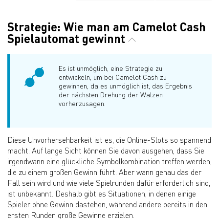
Strategie: Wie man am Camelot Cash
Spielautomat gewinnt
Es ist unmöglich, eine Strategie zu
entwickeln, um bei Camelot Cash zu
gewinnen, da es unmöglich ist, das Ergebnis
der nächsten Drehung der Walzen
vorherzusagen.
Diese Unvorhersehbarkeit ist es, die Online-Slots so spannend
macht. Auf lange Sicht können Sie davon ausgehen, dass Sie
irgendwann eine glückliche Symbolkombination treffen werden,
die zu einem großen Gewinn führt. Aber wann genau das der
Fall sein wird und wie viele Spielrunden dafür erforderlich sind,
ist unbekannt. Deshalb gibt es Situationen, in denen einige
Spieler ohne Gewinn dastehen, während andere bereits in den
ersten Runden große Gewinne erzielen.