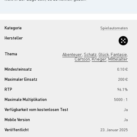
Kategorie
Spielautomaten
Hersteller
Thema
Abenteuer
Schatz
Glück
Fantasie
,
,
,
,
Cartoon
Krieger
Mittelalter
,
,
Mindesteinsatz
0.10 €
Maximaler Einsatz
200 €
RTP
96.1%
Maximale Multiplikation
5000 : 1
Verfügbarkeit vom kostenlosen Test
Ja
Mobile Version
Ja
Veröffentlicht
23. Januar 2025