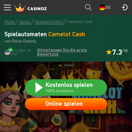
CASINOZ
SPIELEN
DE
Home
Spiele
Spielautomaten
Camelot Cash
Spielautomaten
Camelot Cash
von Relax Gaming
Hinterlassen Sie die erste
7.3
Verfügbar ab
/10
USA
Bewertung
Kostenlos spielen
100% kostenlos
Online spielen