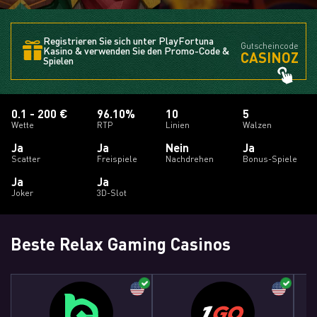
Registrieren Sie sich unter PlayFortuna
Gutscheincode
Kasino & verwenden Sie den Promo-Code &
CASINOZ
Spielen
0.1 - 200 €
96.10%
10
5
Wette
RTP
Linien
Walzen
Ja
Ja
Nein
Ja
Scatter
Freispiele
Nachdrehen
Bonus-Spiele
Ja
Ja
Joker
3D-Slot
Beste Relax Gaming Casinos