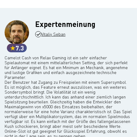
Expertenmeinung
Vitaliy Seban
7.3
Camelot Cash von Relax Gaming ist ein sehr einfacher
Spielautomat mit einem mittelalterlichen Setting, der sich perfekt
für Anfänger eignet. Es hat ein Minimum an Mechanik, angenehme
und lustige Grafiken und einfach ausgezeichnete technische
Parameter.
Der Benutzer hat Zugang zu Freispielen mit einem Supersymbol.
Es ist möglich, das Feature erneut auszulösen, was ein weiteres
Sondersymbol bringt. Die Volatilität ist ein wenig
unterdurchschnittlich. Ich kann das anhand einer ziemlich langen
Spielsitzung beurteilen. Gleichzeitig haben die Entwickler den
Maximalgewinn von x5000 des Einsatzes beibehalten, der
normalerweise für eine hohe Varianz charakteristisch ist. Das Spiel
verfügt über ein Multiplikatorsystem, das im normalen Spielmodus
verfügbar ist. Es kann einfach mit der Größe des fallengelassenen
Kush schockieren, bringt aber meist sehr bescheidene Werte.
Online-Slot ist gut geeignet für Glücksspiel Erfahrung, obwohl es
nicht in der Lage sein, es zu nennen geben.