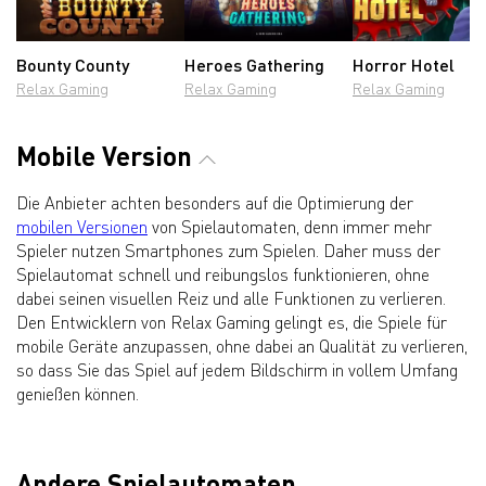
Bounty County
Heroes Gathering
Horror Hotel
Relax Gaming
Relax Gaming
Relax Gaming
Mobile Version
Die Anbieter achten besonders auf die Optimierung der
mobilen Versionen
von Spielautomaten, denn immer mehr
Spieler nutzen Smartphones zum Spielen. Daher muss der
Spielautomat schnell und reibungslos funktionieren, ohne
dabei seinen visuellen Reiz und alle Funktionen zu verlieren.
Den Entwicklern von Relax Gaming gelingt es, die Spiele für
mobile Geräte anzupassen, ohne dabei an Qualität zu verlieren,
so dass Sie das Spiel auf jedem Bildschirm in vollem Umfang
genießen können.
Andere Spielautomaten