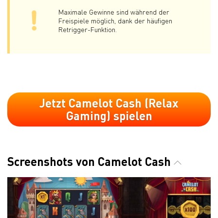
Maximale Gewinne sind während der
Freispiele möglich, dank der häufigen
Retrigger-Funktion.
Jetzt Camelot Cash (Relax
Gaming) spielen
Screenshots von Camelot Cash