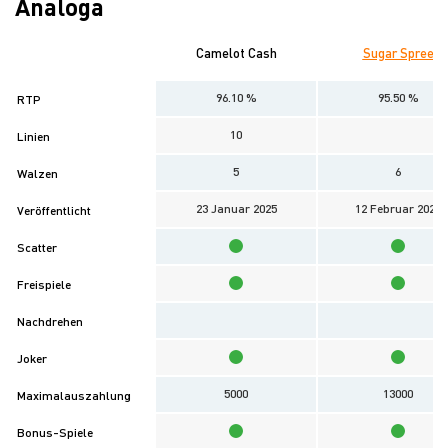
Analoga
Camelot Cash
Sugar Spree
96.10 %
95.50 %
RTP
10
Linien
5
6
Walzen
23 Januar 2025
12 Februar 2026
Veröffentlicht
Scatter
Freispiele
Nachdrehen
Joker
5000
13000
Maximalauszahlung
Bonus-Spiele