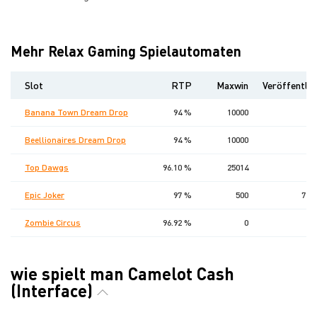
Mehr Relax Gaming Spielautomaten
Slot
RTP
Maxwin
Veröffentli
Banana Town Dream Drop
94 %
10000
Beellionaires Dream Drop
94 %
10000
Top Dawgs
96.10 %
25014
Epic Joker
97 %
500
7 N
Zombie Circus
96.92 %
0
24
wie spielt man Camelot Cash
(Interface)