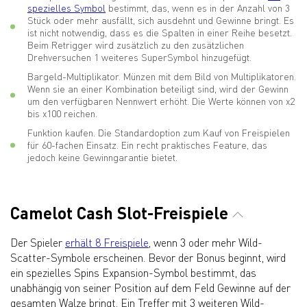
spezielles Symbol
bestimmt, das, wenn es in der Anzahl von 3
Stück oder mehr ausfällt, sich ausdehnt und Gewinne bringt. Es
ist nicht notwendig, dass es die Spalten in einer Reihe besetzt.
Beim Retrigger wird zusätzlich zu den zusätzlichen
Drehversuchen 1 weiteres SuperSymbol hinzugefügt.
Bargeld-Multiplikator. Münzen mit dem Bild von Multiplikatoren.
Wenn sie an einer Kombination beteiligt sind, wird der Gewinn
um den verfügbaren Nennwert erhöht. Die Werte können von x2
bis x100 reichen.
Funktion kaufen. Die Standardoption zum Kauf von Freispielen
für 60-fachen Einsatz. Ein recht praktisches Feature, das
jedoch keine Gewinngarantie bietet.
Camelot Cash Slot-Freispiele
Der Spieler
erhält 8 Freispiele
, wenn 3 oder mehr Wild-
Scatter-Symbole erscheinen. Bevor der Bonus beginnt, wird
ein spezielles Spins Expansion-Symbol bestimmt, das
unabhängig von seiner Position auf dem Feld Gewinne auf der
gesamten Walze bringt. Ein Treffer mit 3 weiteren Wild-