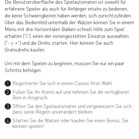
Die Benutzeroberfläche des Spielautomaten ist sowohl für
erfahrene Spieler als auch für Anfänger intuitiv zu bedienen,
die keine Schwierigkeiten haben werden, sich zurechtzufinden.
Über das Bedienfeld unterhalb der Walzen können Sie in einem
Menü mit drei horizontalen Balken schnell Hilfe zum Spiel
erhalten ("i"), einen der voreingestellten Einsätze auswählen
("- c +") und die Drehs starten. Hier können Sie auch
Gratisdrehs kaufen.
Um mit dem Spielen zu beginnen, müssen Sie nur ein paar
Schritte befolgen:
Registrieren Sie sich in einem Casino Ihrer Wahl.
Füllen Sie Ihr Konto auf und nehmen Sie die verfügbaren
Boni in Anspruch.
Öffnen Sie den Spielautomaten und vergewissern Sie sich,
dass seine Regeln unverändert bleiben.
Starten Sie die Walzen oder kaufen Sie einen Bonus. Sie
können spielen!