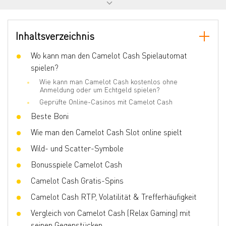
Progressiver Jackpot
Nein
Anzahl der Walzen
5
Inhaltsverzeichnis
Anzahl der Linien
10
Jokers
Wo kann man den Camelot Cash Spielautomat
Ja
spielen?
Scatter
Ja
Wie kann man Camelot Cash kostenlos ohne
Spiele mit gleichen Chancen
Nein
Anmeldung oder um Echtgeld spielen?
Geprüfte Online-Casinos mit Camelot Cash
Bonusspiele
Free Spins, Bonus Game, Multiplier, Coin
Collector, Super Symbols, Buy Feature
Beste Boni
Volatilität
Middle
Wie man den Camelot Cash Slot online spielt
3D-Slot
Ja
Wild- und Scatter-Symbole
Respins
Nein
Bonusspiele Camelot Cash
Free Spins
Ja
Camelot Cash Gratis-Spins
Camelot Cash RTP, Volatilität & Trefferhäufigkeit
Vergleich von Camelot Cash (Relax Gaming) mit
seinen Gegenstücken