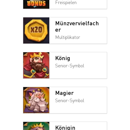
Freispielen
Münzvervielfach
er
Multiplikator
König
Senior-Symbol
Magier
Senior-Symbol
Königin