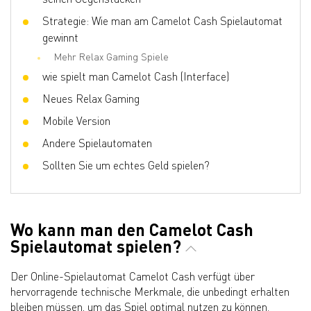
Strategie: Wie man am Camelot Cash Spielautomat
gewinnt
Mehr Relax Gaming Spiele
wie spielt man Camelot Cash (Interface)
Neues Relax Gaming
Mobile Version
Andere Spielautomaten
Sollten Sie um echtes Geld spielen?
Wo kann man den Camelot Cash
Spielautomat spielen?
Der Online-Spielautomat Camelot Cash verfügt über
hervorragende technische Merkmale, die unbedingt erhalten
bleiben müssen, um das Spiel optimal nutzen zu können.