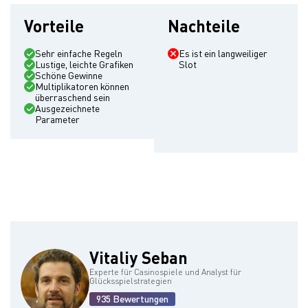
Vorteile
Nachteile
Sehr einfache Regeln
Es ist ein langweiliger
Lustige, leichte Grafiken
Slot
Schöne Gewinne
Multiplikatoren können
überraschend sein
Ausgezeichnete
Parameter
Vitaliy Seban
Experte für Casinospiele und Analyst für
Glücksspielstrategien
935 Bewertungen