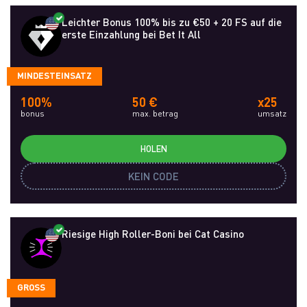
Leichter Bonus 100% bis zu €50 + 20 FS auf die
erste Einzahlung bei Bet It All
MINDESTEINSATZ
100%
50 €
x25
bonus
max. betrag
umsatz
HOLEN
KEIN CODE
Riesige High Roller-Boni bei Cat Casino
GROSS