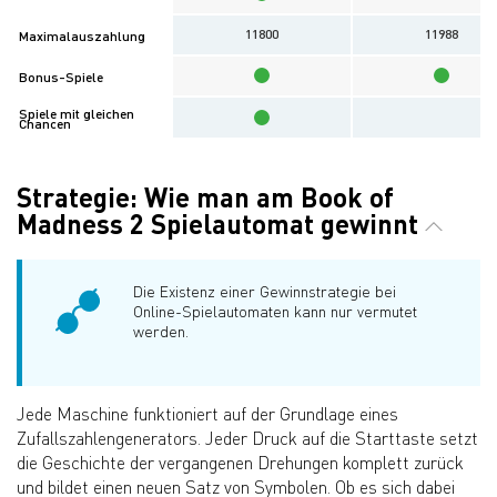
11800
11988
Maximalauszahlung
Bonus-Spiele
Spiele mit gleichen
Chancen
Strategie: Wie man am Book of
Madness 2 Spielautomat gewinnt
Die Existenz einer Gewinnstrategie bei
Online-Spielautomaten kann nur vermutet
werden.
Jede Maschine funktioniert auf der Grundlage eines
Zufallszahlengenerators. Jeder Druck auf die Starttaste setzt
die Geschichte der vergangenen Drehungen komplett zurück
und bildet einen neuen Satz von Symbolen. Ob es sich dabei