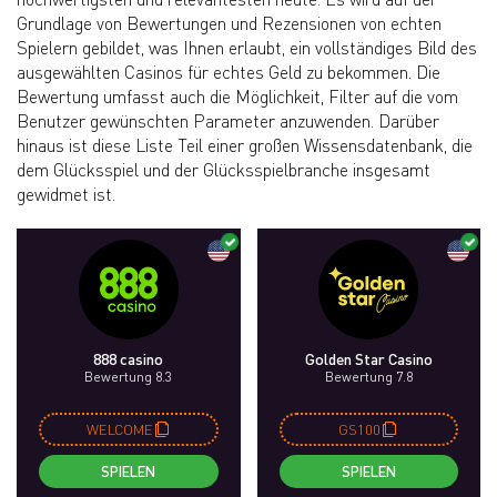
Grundlage von Bewertungen und Rezensionen von echten
Spielern gebildet, was Ihnen erlaubt, ein vollständiges Bild des
ausgewählten Casinos für echtes Geld zu bekommen. Die
Bewertung umfasst auch die Möglichkeit, Filter auf die vom
Benutzer gewünschten Parameter anzuwenden. Darüber
hinaus ist diese Liste Teil einer großen Wissensdatenbank, die
dem Glücksspiel und der Glücksspielbranche insgesamt
gewidmet ist.
888 casino
Golden Star Casino
Bewertung 8.3
Bewertung 7.8
WELCOME
GS100
SPIELEN
SPIELEN