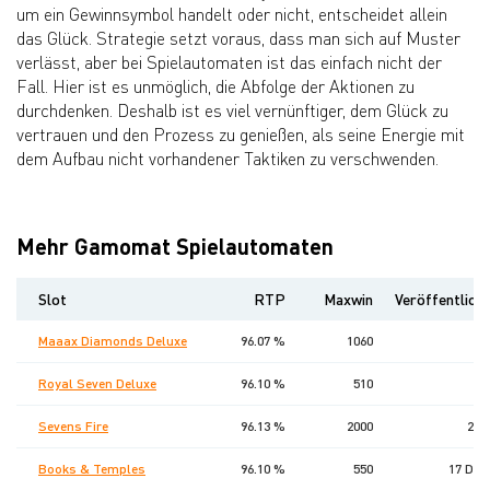
um ein Gewinnsymbol handelt oder nicht, entscheidet allein
das Glück. Strategie setzt voraus, dass man sich auf Muster
verlässt, aber bei Spielautomaten ist das einfach nicht der
Fall. Hier ist es unmöglich, die Abfolge der Aktionen zu
durchdenken. Deshalb ist es viel vernünftiger, dem Glück zu
vertrauen und den Prozess zu genießen, als seine Energie mit
dem Aufbau nicht vorhandener Taktiken zu verschwenden.
Mehr Gamomat Spielautomaten
Slot
RTP
Maxwin
Veröffentlich
Maaax Diamonds Deluxe
96.07 %
1060
Royal Seven Deluxe
96.10 %
510
1
Sevens Fire
96.13 %
2000
25 
Books & Temples
96.10 %
550
17 Dez