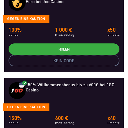
Euro bei Joo Casino
GEGEN EINE KAUTION
100%
1 000 €
x50
bonus
max. betrag
umsatz
HOLEN
KEIN CODE
150% Willkommensbonus bis zu 600€ bei 1GO
Casino
GEGEN EINE KAUTION
150%
600 €
x40
bonus
max. betrag
umsatz