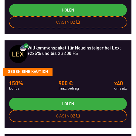
HOLEN
CASINOZ
Willkommenspaket für Neueinsteiger bei Lex:
+225% und bis zu 400 FS
GEGEN EINE KAUTION
150%
900 €
x40
bonus
max. betrag
umsatz
HOLEN
CASINOZ