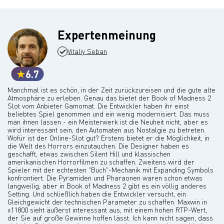
Expertenmeinung
Vitaliy Seban
6.7
Manchmal ist es schön, in der Zeit zurückzureisen und die gute alte
Atmosphäre zu erleben. Genau das bietet der Book of Madness 2
Slot vom Anbieter Gamomat. Die Entwickler haben ihr einst
beliebtes Spiel genommen und ein wenig modernisiert. Das muss
man ihnen lassen - ein Meisterwerk ist die Neuheit nicht, aber es
wird interessant sein, den Automaten aus Nostalgie zu betreten.
Wofür ist der Online-Slot gut? Erstens bietet er die Möglichkeit, in
die Welt des Horrors einzutauchen. Die Designer haben es
geschafft, etwas zwischen Silent Hill und klassischen
amerikanischen Horrorfilmen zu schaffen. Zweitens wird der
Spieler mit der echtesten "Buch"-Mechanik mit Expanding Symbols
konfrontiert. Die Pyramiden und Pharaonen waren schon etwas
langweilig, aber in Book of Madness 2 gibt es ein völlig anderes
Setting. Und schließlich haben die Entwickler versucht, ein
Gleichgewicht der technischen Parameter zu schaffen. Maxwin in
x11800 sieht äußerst interessant aus, mit einem hohen RTP-Wert,
der Sie auf große Gewinne hoffen lässt. Ich kann nicht sagen, dass