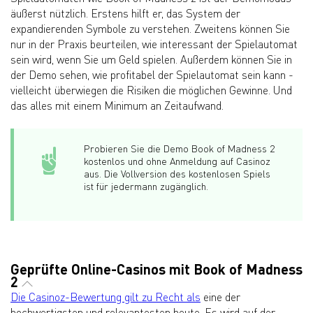
äußerst nützlich. Erstens hilft er, das System der
expandierenden Symbole zu verstehen. Zweitens können Sie
nur in der Praxis beurteilen, wie interessant der Spielautomat
sein wird, wenn Sie um Geld spielen. Außerdem können Sie in
der Demo sehen, wie profitabel der Spielautomat sein kann -
vielleicht überwiegen die Risiken die möglichen Gewinne. Und
das alles mit einem Minimum an Zeitaufwand.
Probieren Sie die Demo Book of Madness 2
kostenlos und ohne Anmeldung auf Casinoz
aus. Die Vollversion des kostenlosen Spiels
ist für jedermann zugänglich.
Geprüfte Online-Casinos mit Book of Madness
2
Die Casinoz-Bewertung gilt zu Recht als
eine der
hochwertigsten und relevantesten heute. Es wird auf der