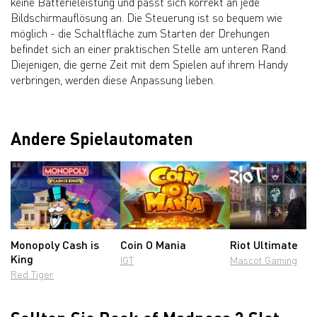
keine Batterieleistung und passt sich korrekt an jede
Bildschirmauflösung an. Die Steuerung ist so bequem wie
möglich - die Schaltfläche zum Starten der Drehungen
befindet sich an einer praktischen Stelle am unteren Rand.
Diejenigen, die gerne Zeit mit dem Spielen auf ihrem Handy
verbringen, werden diese Anpassung lieben.
Andere Spielautomaten
Monopoly Cash is
Coin O Mania
Riot Ultimate
King
IGT
Mascot Gaming
Red Tiger