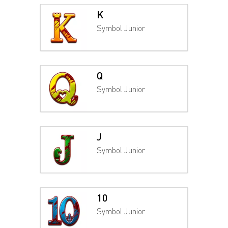
K
Symbol Junior
Q
Symbol Junior
J
Symbol Junior
10
Symbol Junior