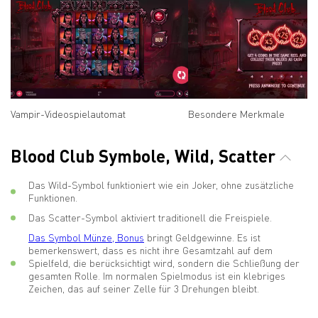
Vampir-Videospielautomat
Besondere Merkmale
Blood Club Symbole, Wild, Scatter
Das Wild-Symbol funktioniert wie ein Joker, ohne zusätzliche
Funktionen.
Das Scatter-Symbol aktiviert traditionell die Freispiele.
Das Symbol Münze, Bonus
bringt Geldgewinne. Es ist
bemerkenswert, dass es nicht ihre Gesamtzahl auf dem
Spielfeld, die berücksichtigt wird, sondern die Schließung der
gesamten Rolle. Im normalen Spielmodus ist ein klebriges
Zeichen, das auf seiner Zelle für 3 Drehungen bleibt.