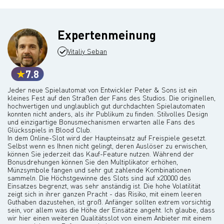
Expertenmeinung
Vitaliy Seban
7.8
Jeder neue Spielautomat von Entwickler Peter & Sons ist ein
kleines Fest auf den Straßen der Fans des Studios. Die originellen,
hochwertigen und unglaublich gut durchdachten Spielautomaten
konnten nicht anders, als ihr Publikum zu finden. Stilvolles Design
und einzigartige Bonusmechanismen erwarten alle Fans des
Glücksspiels in Blood Club.
In dem Online-Slot wird der Haupteinsatz auf Freispiele gesetzt.
Selbst wenn es Ihnen nicht gelingt, deren Auslöser zu erwischen,
können Sie jederzeit das Kauf-Feature nutzen. Während der
Bonusdrehungen können Sie den Multiplikator erhöhen,
Münzsymbole fangen und sehr gut zahlende Kombinationen
sammeln. Die Höchstgewinne des Slots sind auf x20000 des
Einsatzes begrenzt, was sehr anständig ist. Die hohe Volatilität
zeigt sich in ihrer ganzen Pracht - das Risiko, mit einem leeren
Guthaben dazustehen, ist groß. Anfänger sollten extrem vorsichtig
sein, vor allem was die Höhe der Einsätze angeht. Ich glaube, dass
wir hier einen weiteren Qualitätsslot von einem Anbieter mit einem