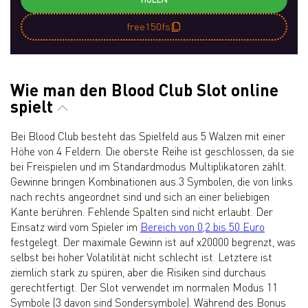
free150fs
Wie man den Blood Club Slot online
spielt
Bei Blood Club besteht das Spielfeld aus 5 Walzen mit einer
Höhe von 4 Feldern. Die oberste Reihe ist geschlossen, da sie
bei Freispielen und im Standardmodus Multiplikatoren zählt.
Gewinne bringen Kombinationen aus 3 Symbolen, die von links
nach rechts angeordnet sind und sich an einer beliebigen
Kante berühren. Fehlende Spalten sind nicht erlaubt. Der
Einsatz wird vom Spieler im
Bereich von 0,2 bis 50 Euro
festgelegt. Der maximale Gewinn ist auf x20000 begrenzt, was
selbst bei hoher Volatilität nicht schlecht ist. Letztere ist
ziemlich stark zu spüren, aber die Risiken sind durchaus
gerechtfertigt. Der Slot verwendet im normalen Modus 11
Symbole (3 davon sind Sondersymbole). Während des Bonus