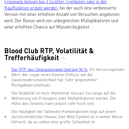
Freispiele können bei 3 Scatter-Symbolen oder in der
Kauffunktion erzielt werden
, bei der auch eine verbesserte
Version mit einer erhöhten Anzahl von Versuchen angeboten
wird. Der Bonus wird von unbegrenzten Multiplikatoren und
einer erhöhten Chance auf Münzen begleitet.
Blood Club RTP, Volatilität &
Trefferhäufigkeit
Der RTP des Spielautomaten beträgt 96 %
. Ein hervorragender
Wert, der sogar einen kleinen Einfluss auf die
Gewinnwahrscheinlichkeit hat. Sehr angenehmer
Rückgabeprozentsatz.
Die Volatilität ist hoch. Manchmal müssen Sie lange auf die
Aktivierung von Freespins oder Multiplikatoren warten. Die
Höhe des Gewinns kann jedoch sehr hoch sein.
Die Häufigkeit der fallenden Kombinationen liegt auf einem
durchschnittlichen Niveau. Das Wild-Symbol ist in keiner Weise
hilfreich, da es selbst eine große Seltenheit ist.