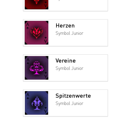
Herzen
Symbol Junior
Vereine
Symbol Junior
Spitzenwerte
Symbol Junior