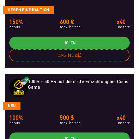
GEGEN EINE KAUTION
150%
600 €
x40
bonus
max. betrag
umsatz
HOLEN
CASINOZ
100% + 50 FS auf die erste Einzahlung bei Coins
Game
NEU
100%
500 $
x40
bonus
max. betrag
umsatz
HOLEN