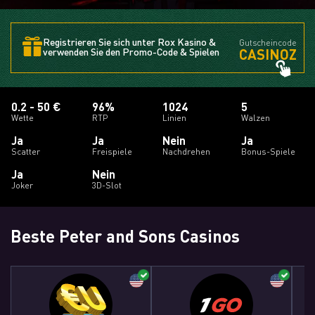
Registrieren Sie sich unter Rox Kasino &
Gutscheincode
CASINOZ
verwenden Sie den Promo-Code & Spielen
0.2 - 50 €
96%
1024
5
Wette
RTP
Linien
Walzen
Ja
Ja
Nein
Ja
Scatter
Freispiele
Nachdrehen
Bonus-Spiele
Ja
Nein
Joker
3D-Slot
Beste Peter and Sons Casinos