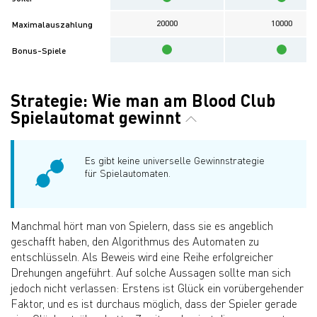
20000
10000
Maximalauszahlung
Bonus-Spiele
Strategie: Wie man am Blood Club
Spielautomat gewinnt
Es gibt keine universelle Gewinnstrategie
für Spielautomaten.
Manchmal hört man von Spielern, dass sie es angeblich
geschafft haben, den Algorithmus des Automaten zu
entschlüsseln. Als Beweis wird eine Reihe erfolgreicher
Drehungen angeführt. Auf solche Aussagen sollte man sich
jedoch nicht verlassen: Erstens ist Glück ein vorübergehender
Faktor, und es ist durchaus möglich, dass der Spieler gerade