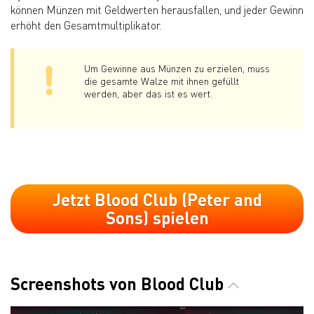
können Münzen mit Geldwerten herausfallen, und jeder Gewinn
erhöht den Gesamtmultiplikator.
Um Gewinne aus Münzen zu erzielen, muss
die gesamte Walze mit ihnen gefüllt
werden, aber das ist es wert.
Jetzt Blood Club (Peter and
Sons) spielen
Screenshots von Blood Club