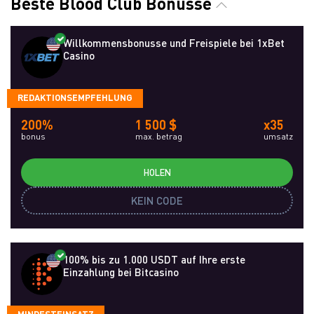
Beste Blood Club Bonusse
Willkommensbonusse und Freispiele bei 1xBet
Casino
REDAKTIONSEMPFEHLUNG
200%
1 500 $
x35
bonus
max. betrag
umsatz
HOLEN
KEIN CODE
100% bis zu 1.000 USDT auf Ihre erste
Einzahlung bei Bitcasino
MINDESTEINSATZ