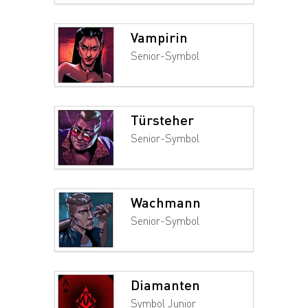
Vampirin
Senior-Symbol
Türsteher
Senior-Symbol
Wachmann
Senior-Symbol
Diamanten
Symbol Junior