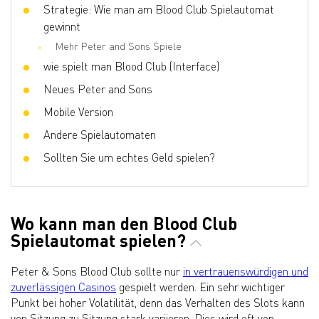
Strategie: Wie man am Blood Club Spielautomat
gewinnt
Mehr Peter and Sons Spiele
wie spielt man Blood Club (Interface)
Neues Peter and Sons
Mobile Version
Andere Spielautomaten
Sollten Sie um echtes Geld spielen?
Wo kann man den Blood Club
Spielautomat spielen?
Peter & Sons Blood Club sollte nur
in vertrauenswürdigen und
zuverlässigen Casinos
gespielt werden. Ein sehr wichtiger
Punkt bei hoher Volatilität, denn das Verhalten des Slots kann
von Sitzung zu Sitzung stark variieren. Dies wird oft von