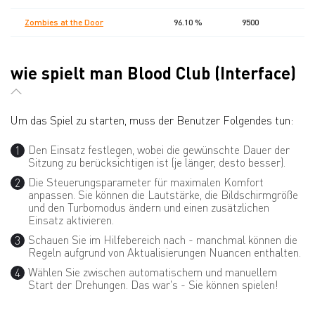
Zombies at the Door
96.10 %
9500
wie spielt man Blood Club (Interface)
Um das Spiel zu starten, muss der Benutzer Folgendes tun:
Den Einsatz festlegen, wobei die gewünschte Dauer der
Sitzung zu berücksichtigen ist (je länger, desto besser).
Die Steuerungsparameter für maximalen Komfort
anpassen. Sie können die Lautstärke, die Bildschirmgröße
und den Turbomodus ändern und einen zusätzlichen
Einsatz aktivieren.
Schauen Sie im Hilfebereich nach - manchmal können die
Regeln aufgrund von Aktualisierungen Nuancen enthalten.
Wählen Sie zwischen automatischem und manuellem
Start der Drehungen. Das war's - Sie können spielen!