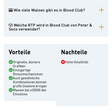
50 Euro, aber das ist mehr als genug bei hoher Volatilität
🎰 Wie viele Walzen gibt es in Blood Club?
Der Blood Club hat fünf Walzen
🎲 Welche RTP wird in Blood Club von Peter &
Sons verwendet?
Ein perfektes Ergebnis von 96%
Vorteile
Nachteile
Originelle, düstere
Hohe Volatilität
Grafiken
Einzigartige
Bonusmechanismen
Auch gewöhnliche
Kombinationen können
große Gewinne bringen
Maxwin bei x20000 des
Einsatzes