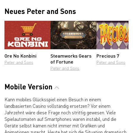
Neues Peter and Sons
Ore No Konbini
Steamworks Gears
Precious 7
of Fortune
Peter and Sons
Peter and Sons
Peter and Sons
Mobile Version
Kann mobiles Glücksspiel einen Besuch in einem
landbasierten Casino vollständig ersetzen? Vor einem
Jahrzehnt wäre diese Frage noch strittig gewesen. Viele
Spielautomaten auf Smartphones waren instabil, und die
Geräte selbst kamen nicht immer mit Grafiken und
Animationen zurecht. Heute hat sich die Situation dramatisch