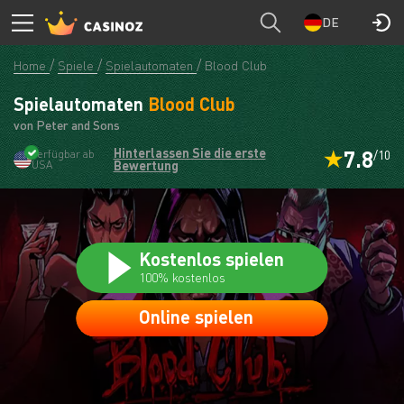
CASINOZ
SPIELEN
DE
Home
Spiele
Spielautomaten
Blood Club
Spielautomaten
Blood Club
von Peter and Sons
Hinterlassen Sie die erste
7.8
Verfügbar ab
/10
USA
Bewertung
Kostenlos spielen
100% kostenlos
Online spielen