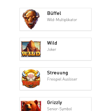
Büffel
Wild-Multiplikator
Wild
Joker
Streuung
Freispiel Auslöser
Grizzly
Senior-Symbol