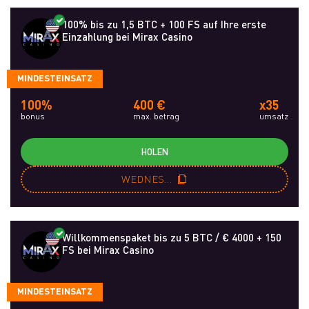
100% bis zu 1,5 BTC + 100 FS auf Ihre erste
Einzahlung bei Mirax Casino
MINDESTEINSATZ
100%
400 €
x35
bonus
max. betrag
umsatz
HOLEN
WEDNESDAY
Willkommenspaket bis zu 5 BTC / € 4000 + 150
FS bei Mirax Casino
MINDESTEINSATZ