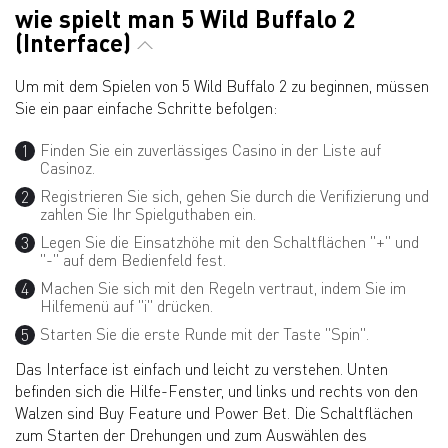
wie spielt man 5 Wild Buffalo 2
(Interface)
Um mit dem Spielen von 5 Wild Buffalo 2 zu beginnen, müssen
Sie ein paar einfache Schritte befolgen:
Finden Sie ein zuverlässiges Casino in der Liste auf
Casinoz.
Registrieren Sie sich, gehen Sie durch die Verifizierung und
zahlen Sie Ihr Spielguthaben ein.
Legen Sie die Einsatzhöhe mit den Schaltflächen "+" und
"-" auf dem Bedienfeld fest.
Machen Sie sich mit den Regeln vertraut, indem Sie im
Hilfemenü auf "i" drücken.
Starten Sie die erste Runde mit der Taste "Spin".
Das Interface ist einfach und leicht zu verstehen. Unten
befinden sich die Hilfe-Fenster, und links und rechts von den
Walzen sind Buy Feature und Power Bet. Die Schaltflächen
zum Starten der Drehungen und zum Auswählen des