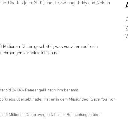
René-Charles (geb. 2001) und die Zwillinge Eddy und Nelson
G
W
W
Millionen Dollar geschätzt, was vor allem auf sein
nehmungen zurückzuführen ist.
teroid 241364 Reneangelil nach ihm benannt.
fkrebs überlebt hatte, trat er in dem Musikvideo "Save You" von
auf 5 Millionen Dollar wegen falscher Behauptungen über