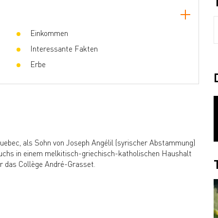
Einkommen
Interessante Fakten
Erbe
Quebec, als Sohn von Joseph Angélil (syrischer Abstammung)
wuchs in einem melkitisch-griechisch-katholischen Haushalt
er das Collège André-Grasset.