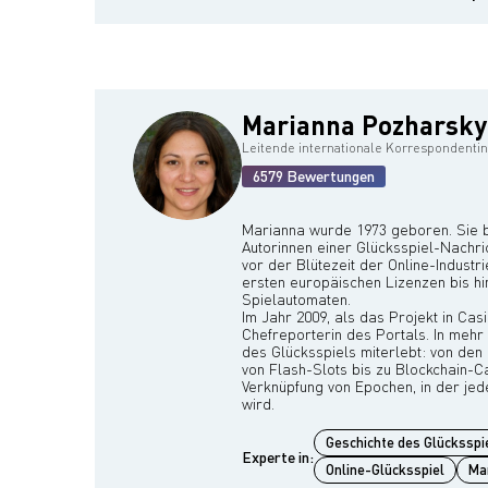
Er glaubte an ihr Talent und riskierte sein Haus, um ih
begründete.
Marianna Pozharsky
Leitende internationale Korrespondentin
6579 Bewertungen
Marianna wurde 1973 geboren. Sie be
Autorinnen einer Glücksspiel-Nachr
vor der Blütezeit der Online-Industr
ersten europäischen Lizenzen bis hi
Spielautomaten.
Im Jahr 2009, als das Projekt in C
Chefreporterin des Portals. In mehr 
des Glücksspiels miterlebt: von den
von Flash-Slots bis zu Blockchain-Ca
Verknüpfung von Epochen, in der jede
Geschichte des Glücksspi
Experte in:
Online-Glücksspiel
Ma