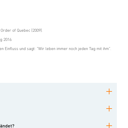
 Order of Quebec (2009).
g 2016.
den Einfluss und sagt: "Wir leben immer noch jeden Tag mit ihm".
llar im Caesars Palace und im Bellagio, obwohl einige
n.
en und beim WSOP Tournament of Champions mitgespielt.
fändet?