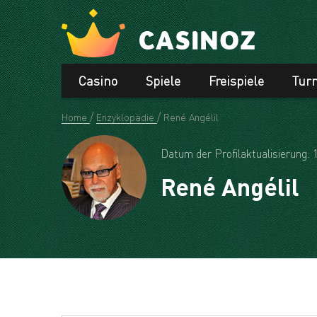
Casino
Spiele
Freispiele
Turn
Home
Enzyklopädie
René Angélil
Datum der Profilaktualisierung: 
René Angélil