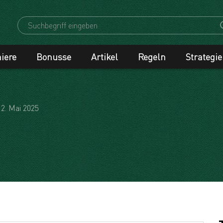
iere
Bonusse
Artikel
Regeln
Strategi
12. Mai 2025