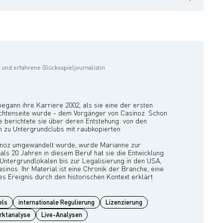
r erstes Album zu finanzieren - ein Wagnis, das ihre Karriere
 und erfahrene Glücksspieljournalistin
gann ihre Karriere 2002, als sie eine der ersten
ichtenseite wurde - dem Vorgänger von Casinoz. Schon
ie berichtete sie über deren Entstehung: von den
n zu Untergrundclubs mit raubkopierten
asinoz umgewandelt wurde, wurde Marianne zur
als 20 Jahren in diesem Beruf hat sie die Entwicklung
 Untergrundlokalen bis zur Legalisierung in den USA,
sinos. Ihr Material ist eine Chronik der Branche, eine
s Ereignis durch den historischen Kontext erklärt
els
internationale Regulierung
Lizenzierung
rktanalyse
Live-Analysen