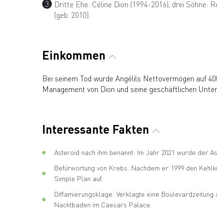
Dritte Ehe: Céline Dion (1994-2016), drei Söhne: 
(geb. 2010).
Einkommen
Bei seinem Tod wurde Angélils Nettovermögen auf 400 
Management von Dion und seine geschäftlichen Unter
Interessante Fakten
Asteroid nach ihm benannt: Im Jahr 2021 wurde der As
Befürwortung von Krebs: Nachdem er 1999 den Kehlkop
Simple Plan auf.
Diffamierungsklage: Verklagte eine Boulevardzeitung 
Nacktbaden im Caesars Palace.