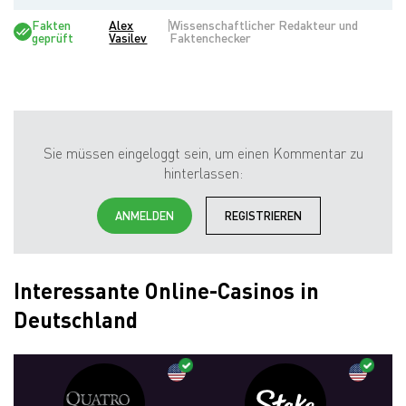
Fakten
Alex
Wissenschaftlicher Redakteur und
geprüft
Vasilev
Faktenchecker
Sie müssen eingeloggt sein, um einen Kommentar zu
hinterlassen:
ANMELDEN
REGISTRIEREN
Interessante Online-Casinos in
Deutschland