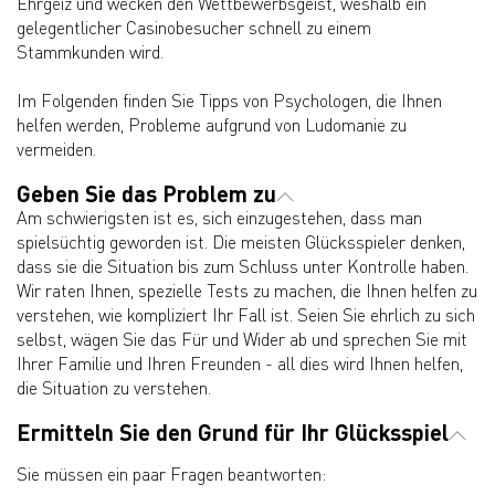
Ehrgeiz und wecken den Wettbewerbsgeist, weshalb ein
gelegentlicher Casinobesucher schnell zu einem
Stammkunden wird.
Im Folgenden finden Sie Tipps von Psychologen, die Ihnen
helfen werden, Probleme aufgrund von Ludomanie zu
vermeiden.
Geben Sie das Problem zu
Am schwierigsten ist es, sich einzugestehen, dass man
spielsüchtig geworden ist. Die meisten Glücksspieler denken,
dass sie die Situation bis zum Schluss unter Kontrolle haben.
Wir raten Ihnen, spezielle Tests zu machen, die Ihnen helfen zu
verstehen, wie kompliziert Ihr Fall ist. Seien Sie ehrlich zu sich
selbst, wägen Sie das Für und Wider ab und sprechen Sie mit
Ihrer Familie und Ihren Freunden - all dies wird Ihnen helfen,
die Situation zu verstehen.
Ermitteln Sie den Grund für Ihr Glücksspiel
Sie müssen ein paar Fragen beantworten: