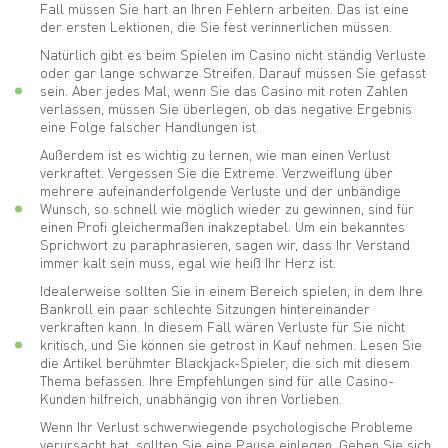
Fall müssen Sie hart an Ihren Fehlern arbeiten. Das ist eine
der ersten Lektionen, die Sie fest verinnerlichen müssen.
Natürlich gibt es beim Spielen im Casino nicht ständig Verluste
oder gar lange schwarze Streifen. Darauf müssen Sie gefasst
sein. Aber jedes Mal, wenn Sie das Casino mit roten Zahlen
verlassen, müssen Sie überlegen, ob das negative Ergebnis
eine Folge falscher Handlungen ist.
Außerdem ist es wichtig zu lernen, wie man einen Verlust
verkraftet. Vergessen Sie die Extreme. Verzweiflung über
mehrere aufeinanderfolgende Verluste und der unbändige
Wunsch, so schnell wie möglich wieder zu gewinnen, sind für
einen Profi gleichermaßen inakzeptabel. Um ein bekanntes
Sprichwort zu paraphrasieren, sagen wir, dass Ihr Verstand
immer kalt sein muss, egal wie heiß Ihr Herz ist.
Idealerweise sollten Sie in einem Bereich spielen, in dem Ihre
Bankroll ein paar schlechte Sitzungen hintereinander
verkraften kann. In diesem Fall wären Verluste für Sie nicht
kritisch, und Sie können sie getrost in Kauf nehmen. Lesen Sie
die Artikel berühmter Blackjack-Spieler, die sich mit diesem
Thema befassen. Ihre Empfehlungen sind für alle Casino-
Kunden hilfreich, unabhängig von ihren Vorlieben.
Wenn Ihr Verlust schwerwiegende psychologische Probleme
verursacht hat, sollten Sie eine Pause einlegen. Geben Sie sich