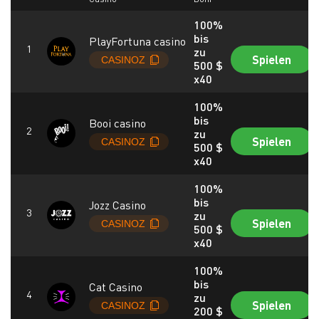
100%
bis
PlayFortuna casino
zu
Spielen
500 $
x40
100%
bis
Booi casino
zu
Spielen
500 $
x40
100%
bis
Jozz Casino
zu
Spielen
500 $
x40
100%
bis
Cat Casino
zu
Spielen
200 $