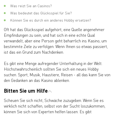
Was reizt Sie an Casinos?
Was bedeutet das Glücksspiel für Sie?
Können Sie es durch ein anderes Hobby ersetzen?
Oft hat das Glücksspiel aufgehört, eine Quelle angenehmer
Empfindungen zu sein, und hat sich in eine echte Qual
verwandelt, aber eine Person geht beharrlich ins Kasino, um
bestimmte Ziele zu verfolgen. Wenn Ihnen so etwas passiert,
ist das ein Grund zum Nachdenken.
Es gibt eine Menge aufregender Unterhaltung in der Welt.
Höchstwahrscheinlich sollten Sie sich ein neues Hobby
suchen. Sport, Musik, Haustiere, Reisen - all das kann Sie von
den Gedanken an das Kasino ablenken.
Bitten Sie um Hilfe
Scheuen Sie sich nicht, Schwäche zuzugeben. Wenn Sie es
wirklich nicht schaffen, selbst von der Sucht loszukommen,
können Sie sich von Experten helfen lassen. Es gibt