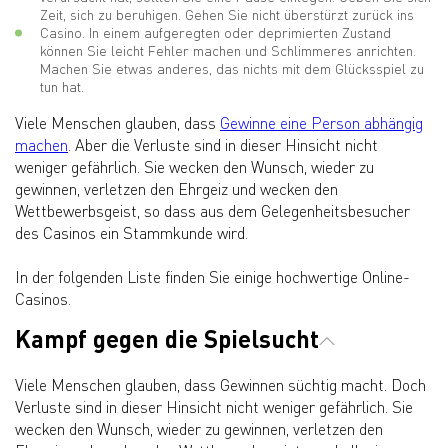
Zeit, sich zu beruhigen. Gehen Sie nicht überstürzt zurück ins
Casino. In einem aufgeregten oder deprimierten Zustand
können Sie leicht Fehler machen und Schlimmeres anrichten.
Machen Sie etwas anderes, das nichts mit dem Glücksspiel zu
tun hat.
Viele Menschen glauben, dass
Gewinne eine Person abhängig
machen
. Aber die Verluste sind in dieser Hinsicht nicht
weniger gefährlich. Sie wecken den Wunsch, wieder zu
gewinnen, verletzen den Ehrgeiz und wecken den
Wettbewerbsgeist, so dass aus dem Gelegenheitsbesucher
des Casinos ein Stammkunde wird.
In der folgenden Liste finden Sie einige hochwertige Online-
Casinos.
Kampf gegen die Spielsucht
Viele Menschen glauben, dass Gewinnen süchtig macht. Doch
Verluste sind in dieser Hinsicht nicht weniger gefährlich. Sie
wecken den Wunsch, wieder zu gewinnen, verletzen den