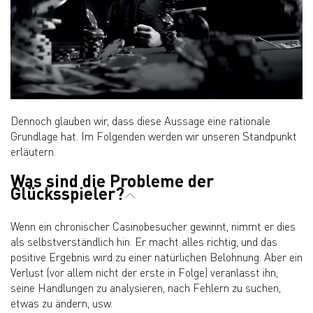
Dennoch glauben wir, dass diese Aussage eine rationale
Grundlage hat. Im Folgenden werden wir unseren Standpunkt
erläutern.
Was sind die Probleme der
Glücksspieler?
Wenn ein chronischer Casinobesucher gewinnt, nimmt er dies
als selbstverständlich hin. Er macht alles richtig, und das
positive Ergebnis wird zu einer natürlichen Belohnung. Aber ein
Verlust (vor allem nicht der erste in Folge) veranlasst ihn,
seine Handlungen zu analysieren, nach Fehlern zu suchen,
etwas zu ändern, usw.