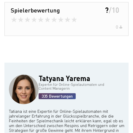
?
/
10
Spielerbewertung
0
Tatyana Yarema
Expertin für Online-Spielautomaten und
Content Managerin
335 Bewertungen
Tatiana ist eine Expertin für Online-Spielautomaten mit
jahrelanger Erfahrung in der Glücksspielbranche, die die
Feinheiten der Spielmechanik leicht erklären kann, egal ob es
um den Unterschied zwischen Respins und Retriggern oder um
Strategien für große Gewinne geht. Mit ihrem Hintergrund in