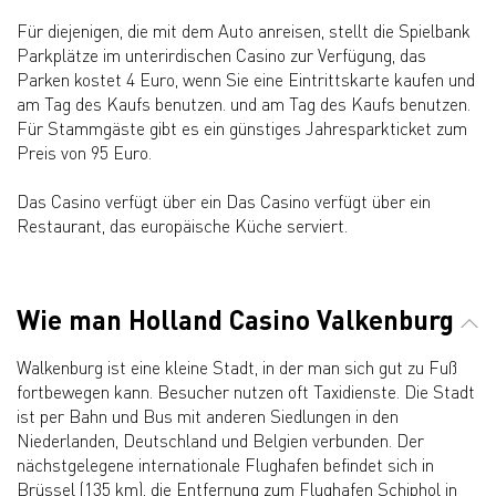
Für diejenigen, die mit dem Auto anreisen, stellt die Spielbank
Parkplätze im unterirdischen Casino zur Verfügung, das
Parken kostet 4 Euro, wenn Sie eine Eintrittskarte kaufen und
am Tag des Kaufs benutzen. und am Tag des Kaufs benutzen.
Für Stammgäste gibt es ein günstiges Jahresparkticket zum
Preis von 95 Euro.
Das Casino verfügt über ein Das Casino verfügt über ein
Restaurant, das europäische Küche serviert.
Wie man Holland Casino Valkenburg
Walkenburg ist eine kleine Stadt, in der man sich gut zu Fuß
fortbewegen kann. Besucher nutzen oft Taxidienste. Die Stadt
ist per Bahn und Bus mit anderen Siedlungen in den
Niederlanden, Deutschland und Belgien verbunden. Der
nächstgelegene internationale Flughafen befindet sich in
Brüssel (135 km), die Entfernung zum Flughafen Schiphol in