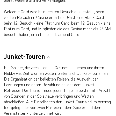
bietet weitere attraktive Privilegien.
Welcome Card wird beim ersten Besuch ausgestellt, beim
vierten Besuch im Casino erhält der Gast eine Black Card,
beim 12. Besuch - eine Platinum Card, beim 12. Besuch - eine
Platinum Card, und Mitglieder, die das Casino mehr als 25 Mal
besucht haben, erhalten eine Diamond Card.
Junket-Touren
Für Spieler, die verschiedene Casinos besuchen und ihrem
Hobby viel Zeit widmen wollen, bieten sich Junket-Touren an.
Die Organisation der beliebten Reisen, die Auswahl der
Leistungen und deren Bezahlung obliegt dem Junket-
Betreiber. Der Tourist muss jeden Tag eine bestimmte Anzahl
von Stunden in der Spielhalle verbringen und Wetten
abschließen. Alle Einzelheiten der Junket-Tour sind im Vertrag
festgelegt, der von zwei Parteien - dem Spieler und dem
Veranstalter - unterzeichnet wird.