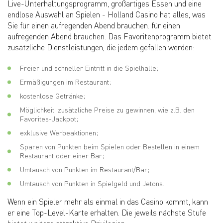
Live-Unterhaltungsprogramm, großartiges Essen und eine
endlose Auswahl an Spielen - Holland Casino hat alles, was
Sie für einen aufregenden Abend brauchen. für einen
aufregenden Abend brauchen. Das Favoritenprogramm bietet
zusätzliche Dienstleistungen, die jedem gefallen werden:
Freier und schneller Eintritt in die Spielhalle;
Ermäßigungen im Restaurant;
kostenlose Getränke;
Möglichkeit, zusätzliche Preise zu gewinnen, wie z.B. den
Favorites-Jackpot;
exklusive Werbeaktionen;
Sparen von Punkten beim Spielen oder Bestellen in einem
Restaurant oder einer Bar;
Umtausch von Punkten im Restaurant/Bar;
Umtausch von Punkten in Spielgeld und Jetons.
Wenn ein Spieler mehr als einmal in das Casino kommt, kann
er eine Top-Level-Karte erhalten. Die jeweils nächste Stufe