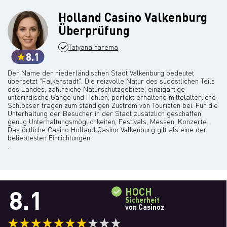
Holland Casino Valkenburg
Überprüfung
Tatyana Yarema
8.1
Der Name der niederländischen Stadt Valkenburg bedeutet
übersetzt "Falkenstadt". Die reizvolle Natur des südöstlichen Teils
des Landes, zahlreiche Naturschutzgebiete, einzigartige
unterirdische Gänge und Höhlen, perfekt erhaltene mittelalterliche
Schlösser tragen zum ständigen Zustrom von Touristen bei. Für die
Unterhaltung der Besucher in der Stadt zusätzlich geschaffen
genug Unterhaltungsmöglichkeiten, Festivals, Messen, Konzerte.
Das örtliche Casino Holland Casino Valkenburg gilt als eine der
beliebtesten Einrichtungen.
.
8.1
HOCH
Sicherheit
von Casinoz