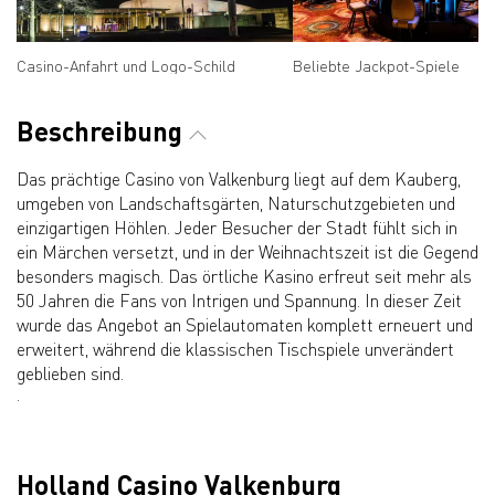
Casino-Anfahrt und Logo-Schild
Beliebte Jackpot-Spiele
Beschreibung
Das prächtige Casino von Valkenburg liegt auf dem Kauberg,
umgeben von Landschaftsgärten, Naturschutzgebieten und
einzigartigen Höhlen. Jeder Besucher der Stadt fühlt sich in
ein Märchen versetzt, und in der Weihnachtszeit ist die Gegend
besonders magisch. Das örtliche Kasino erfreut seit mehr als
50 Jahren die Fans von Intrigen und Spannung. In dieser Zeit
wurde das Angebot an Spielautomaten komplett erneuert und
erweitert, während die klassischen Tischspiele unverändert
geblieben sind.
.
Holland Casino Valkenburg