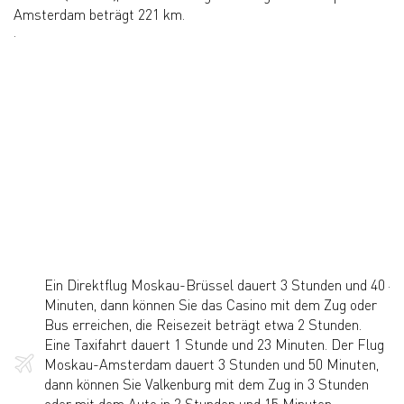
Amsterdam beträgt 221 km.
.
.
Ein Direktflug Moskau-Brüssel dauert 3 Stunden und 40
Minuten, dann können Sie das Casino mit dem Zug oder
Bus erreichen, die Reisezeit beträgt etwa 2 Stunden.
Eine Taxifahrt dauert 1 Stunde und 23 Minuten. Der Flug
Moskau-Amsterdam dauert 3 Stunden und 50 Minuten,
dann können Sie Valkenburg mit dem Zug in 3 Stunden
oder mit dem Auto in 2 Stunden und 15 Minuten