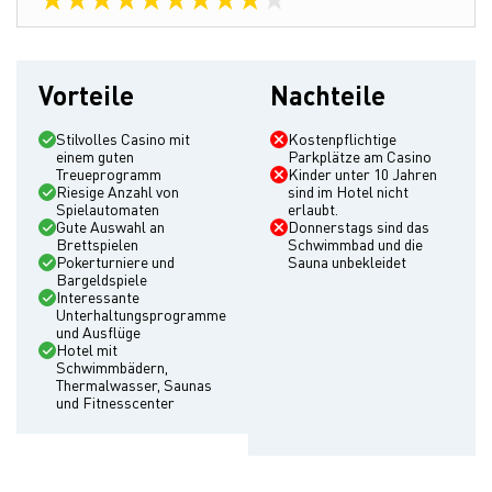
Vorteile
Nachteile
Stilvolles Casino mit
Kostenpflichtige
einem guten
Parkplätze am Casino
Treueprogramm
Kinder unter 10 Jahren
Riesige Anzahl von
sind im Hotel nicht
Spielautomaten
erlaubt.
Gute Auswahl an
Donnerstags sind das
Brettspielen
Schwimmbad und die
Pokerturniere und
Sauna unbekleidet
Bargeldspiele
Interessante
Unterhaltungsprogramme
und Ausflüge
Hotel mit
Schwimmbädern,
Thermalwasser, Saunas
und Fitnesscenter