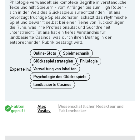
Philologie verwandelt sie komplexe Begriffe in verständliche
Texte und hilft Spielern - vom Anfänger bis zum High Roller -
sich in der Welt des Glücksspiels zurechtzufinden. Tatiana
bevorzugt fruchtige Spielautomaten, schätzt das rhythmische
Spiel und bewahrt selbst bei einer Reihe von Rückschlägen
die Ruhe, was ihre Professionalität und Suchtfreiheit
unterstreicht. Tatiana hat ein tiefes Verständnis für
landbasierte Casinos, was durch ihren Beitrag in der
Online-Slots
Spielmechanik
Glücksspielstrategien
Philologie
Experte in:
Verwaltung von Inhalten
Psychologie des Glücksspiels
landbasierte Casinos
Fakten
Alex
Wissenschaftlicher Redakteur und
geprüft
Vasilev
Faktenchecker