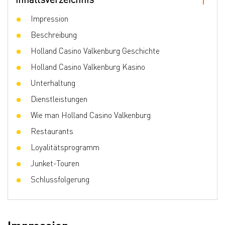
Impression
Beschreibung
Holland Casino Valkenburg Geschichte
Holland Casino Valkenburg Kasino
Unterhaltung
Dienstleistungen
Wie man Holland Casino Valkenburg
Restaurants
Loyalitätsprogramm
Junket-Touren
Schlussfolgerung