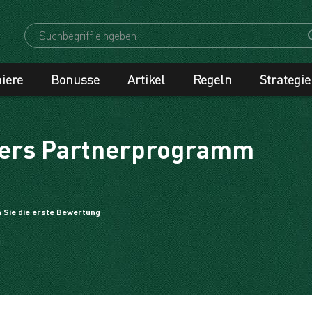
iere
Bonusse
Artikel
Regeln
Strategi
ners Partnerprogramm
 Sie die erste Bewertung