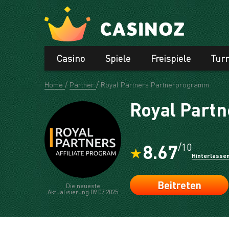
Casino
Spiele
Freispiele
Turn
Home
Partner
Royal Partners Partnerprogramm
Royal Part
8.67
/10
Hinterlassen
Beitreten
Die neueste
Aktualisierung 09.07.2025