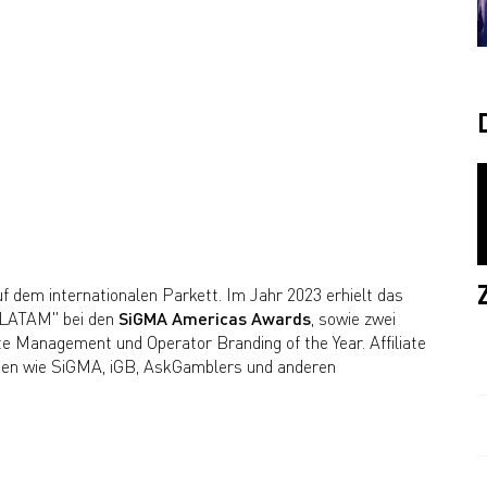
f dem internationalen Parkett. Im Jahr 2023 erhielt das
 LATAM" bei den
SiGMA Americas Awards
, sowie zwei
ate Management und Operator Branding of the Year. Affiliate
gen wie SiGMA, iGB, AskGamblers und anderen