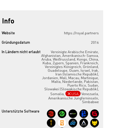
Info
Website
https://royal.partners
Gründungsdatum
2016
In Ländern nicht erlaubt
Vereinigte Arabische Emirate,
Afghanistan,
Amerikanisch-Samoa,
Aruba,
Weißrussland,
Kongo,
China,
Kuba,
Zypern,
Spanien,
Frankreich,
Vereinigtes Königreich,
Grönland,
Guadeloupe,
Guam,
Israel,
Irak,
Iran (Islamische Republik),
Jordanien,
Mali,
Macau,
Martinique,
Malta,
Niederlande,
Pakistan,
Puerto Rico,
Sudan,
Slowakei (Slowakische Republik),
Somalia,
USA,
Venezuela,
Amerikanische Jungferninseln,
Simbabwe
Unterstützte Software