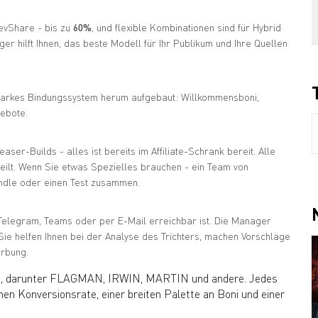
RevShare - bis zu
60%
, und flexible Kombinationen sind für Hybrid
er hilft Ihnen, das beste Modell für Ihr Publikum und Ihre Quellen
starkes Bindungssystem herum aufgebaut: Willkommensboni,
gebote.
ser-Builds - alles ist bereits im Affiliate-Schrank bereit. Alle
teilt. Wenn Sie etwas Spezielles brauchen - ein Team von
Bundle oder einen Test zusammen.
 Telegram, Teams oder per E-Mail erreichbar ist. Die Manager
: Sie helfen Ihnen bei der Analyse des Trichters, machen Vorschläge
erbung.
n, darunter FLAGMAN, IRWIN, MARTIN und andere. Jedes
hen Konversionsrate, einer breiten Palette an Boni und einer