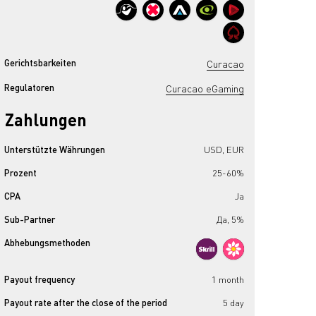
Gerichtsbarkeiten
Curacao
Regulatoren
Curacao eGaming
Zahlungen
Unterstützte Währungen
USD, EUR
Prozent
25-60%
CPA
Ja
Sub-Partner
Да, 5%
Abhebungsmethoden
Payout frequency
1 month
Payout rate after the close of the period
5 day