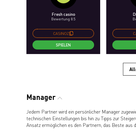
Fresh casino
D
Bewertung 8.5
B
CASINOZ
C
SPIELEN
Al
Manager
Jedem Partner wird ein persönlicher Manager zugewies
technischen Einstellungen bis hin zu Tipps zur Steige
Ansatz ermöglichen es den Partnern, das Beste aus