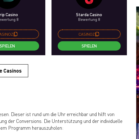
rip Casino
Starda Casino
ewertung 8
Bewertung 8
ASINOZ
CASINOZ
SPIELEN
SPIELEN
le Casinos
en. Dieser ist rund um die Uhr erreichbar und hilft von
rung der Conversions. Die Unterstützung und der individuelle
 dem Programm herauszuholen: