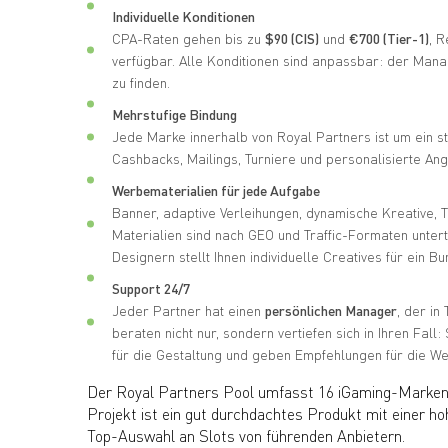
Individuelle Konditionen
CPA-Raten gehen bis zu
$90 (CIS)
und
€700 (Tier-1)
, 
verfügbar. Alle Konditionen sind anpassbar: der Manag
zu finden.
Mehrstufige Bindung
Jede Marke innerhalb von Royal Partners ist um ein 
Cashbacks, Mailings, Turniere und personalisierte An
Werbematerialien für jede Aufgabe
Banner, adaptive Verleihungen, dynamische Kreative, Tea
Materialien sind nach GEO und Traffic-Formaten unter
Designern stellt Ihnen individuelle Creatives für ein 
Support 24/7
Jeder Partner hat einen
persönlichen Manager
, der in
beraten nicht nur, sondern vertiefen sich in Ihren Fall
für die Gestaltung und geben Empfehlungen für die W
Der Royal Partners Pool umfasst 16 iGaming-Marke
Projekt ist ein gut durchdachtes Produkt mit einer ho
Top-Auswahl an Slots von führenden Anbietern.