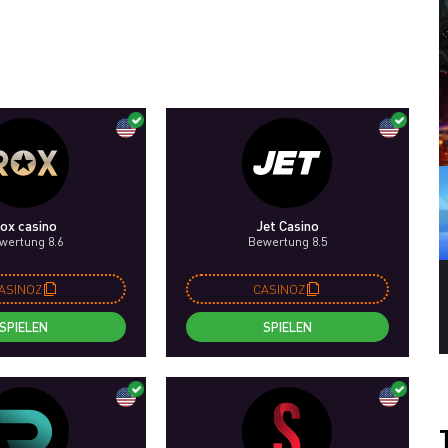
ox casino
Jet Casino
wertung 8.6
Bewertung 8.5
ASINOZ
CASINOZ
SPIELEN
SPIELEN