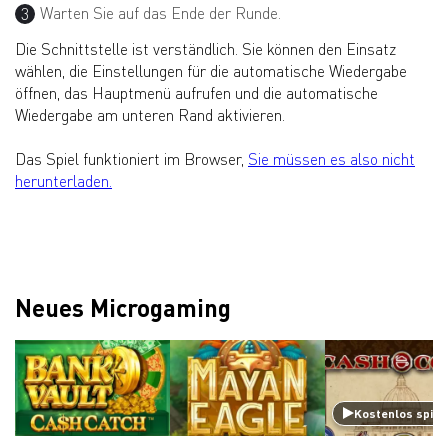
Warten Sie auf das Ende der Runde.
Die Schnittstelle ist verständlich. Sie können den Einsatz
wählen, die Einstellungen für die automatische Wiedergabe
öffnen, das Hauptmenü aufrufen und die automatische
Wiedergabe am unteren Rand aktivieren.
Das Spiel funktioniert im Browser,
Sie müssen es also nicht
herunterladen.
Neues Microgaming
Kostenlos spiel