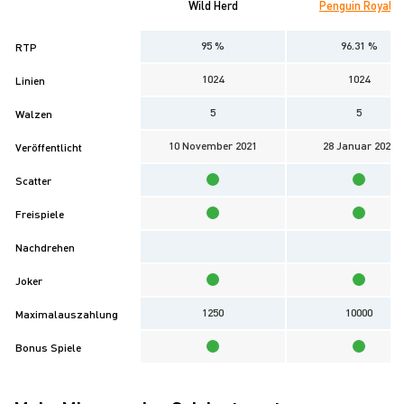
Wild Herd
Penguin Royale
95 %
96.31 %
RTP
1024
1024
Linien
5
5
Walzen
10 November 2021
28 Januar 2026
Veröffentlicht
Scatter
Freispiele
Nachdrehen
Joker
1250
10000
Maximalauszahlung
Bonus Spiele