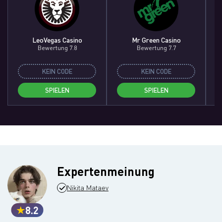
LeoVegas Casino
Mr Green Casino
Bewertung 7.8
Bewertung 7.7
KEIN CODE
KEIN CODE
SPIELEN
SPIELEN
Expertenmeinung
Nikita Mataev
8.2