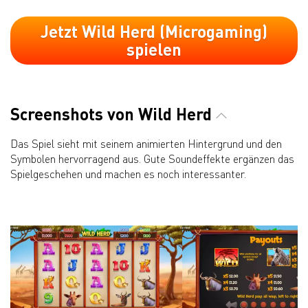
Jetzt Wild Herd (Microgaming)
spielen
Screenshots von Wild Herd
Das Spiel sieht mit seinem animierten Hintergrund und den
Symbolen hervorragend aus. Gute Soundeffekte ergänzen das
Spielgeschehen und machen es noch interessanter.