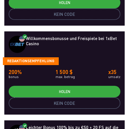
HOLEN
KEIN CODE
Willkommensbonusse und Freispiele bei 1xBet
Casino
REDAKTIONSEMPFEHLUNG
200%
1 500 $
x35
bonus
max. betrag
umsatz
HOLEN
KEIN CODE
Leichter Bonus 100% bis zu €50 + 20 FS auf die