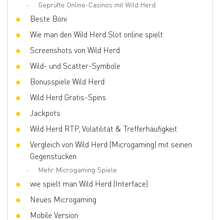
Spiele mit gleichen Chancen
Nein
Geprüfte Online-Casinos mit Wild Herd
Beste Boni
Bonusspiele
Free Spins
Wie man den Wild Herd Slot online spielt
Volatilität
Middle
Screenshots von Wild Herd
3D-Slot
Nein
Wild- und Scatter-Symbole
Respins
Nein
Bonusspiele Wild Herd
Free Spins
Ja
Wild Herd Gratis-Spins
Jackpots
Wild Herd RTP, Volatilität & Trefferhäufigkeit
Vergleich von Wild Herd (Microgaming) mit seinen
Gegenstücken
Mehr Microgaming Spiele
wie spielt man Wild Herd (Interface)
Neues Microgaming
Mobile Version