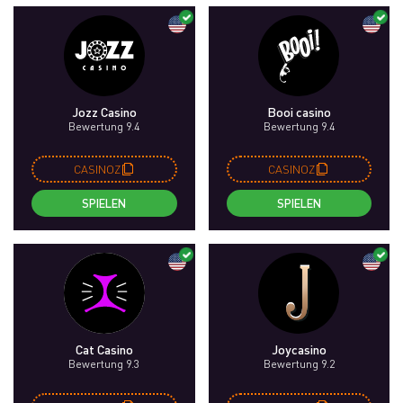
Jozz Casino
Booi casino
Bewertung 9.4
Bewertung 9.4
CASINOZ
CASINOZ
SPIELEN
SPIELEN
Cat Casino
Joycasino
Bewertung 9.3
Bewertung 9.2