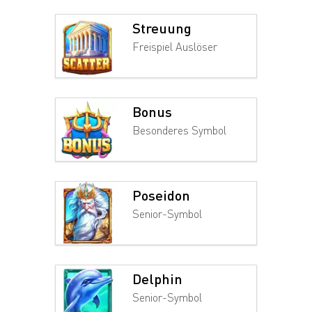
Streuung
Freispiel Auslöser
Bonus
Besonderes Symbol
Poseidon
Senior-Symbol
Delphin
Senior-Symbol