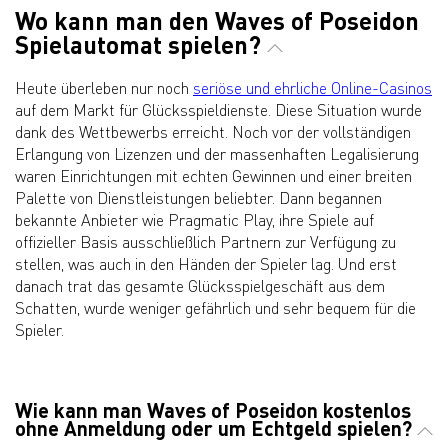
Wo kann man den Waves of Poseidon
Spielautomat spielen?
Heute überleben nur noch
seriöse und ehrliche Online-Casinos
auf dem Markt für Glücksspieldienste. Diese Situation wurde
dank des Wettbewerbs erreicht. Noch vor der vollständigen
Erlangung von Lizenzen und der massenhaften Legalisierung
waren Einrichtungen mit echten Gewinnen und einer breiten
Palette von Dienstleistungen beliebter. Dann begannen
bekannte Anbieter wie Pragmatic Play, ihre Spiele auf
offizieller Basis ausschließlich Partnern zur Verfügung zu
stellen, was auch in den Händen der Spieler lag. Und erst
danach trat das gesamte Glücksspielgeschäft aus dem
Schatten, wurde weniger gefährlich und sehr bequem für die
Spieler.
Wie kann man Waves of Poseidon kostenlos
ohne Anmeldung oder um Echtgeld spielen?