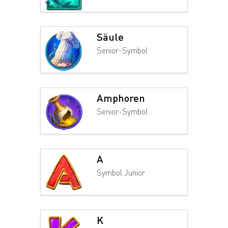
Säule
Senior-Symbol
Amphoren
Senior-Symbol
A
Symbol Junior
K