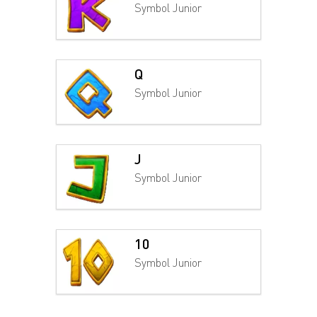
Symbol Junior
Q
Symbol Junior
J
Symbol Junior
10
Symbol Junior