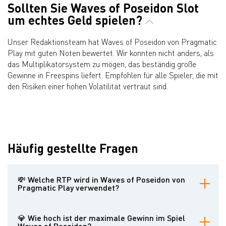
Sollten Sie Waves of Poseidon Slot
um echtes Geld spielen?
Unser Redaktionsteam hat Waves of Poseidon von Pragmatic
Play mit guten Noten bewertet. Wir konnten nicht anders, als
das Multiplikatorsystem zu mögen, das beständig große
Gewinne in Freespins liefert. Empfohlen für alle Spieler, die mit
den Risiken einer hohen Volatilität vertraut sind.
Häufig gestellte Fragen
💸 Welche RTP wird in Waves of Poseidon von
Pragmatic Play verwendet?
96,55 %, aber es gibt niedrigere Werte für die Casino-Auswahl
💎 Wie hoch ist der maximale Gewinn im Spiel
Waves of Poseidon?