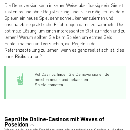
Die Demoversion kann in keiner Weise überflüssig sein. Sie ist
kostenlos und ohne Registrierung, aber sie ermöglicht es dem
Spieler, ein neues Spiel sehr schnell kennenzulernen und
unschätzbare praktische Erfahrungen damit zu sammeln. Die
optimale Lösung, um einen interessanten Slot zu finden und zu
lernen! Warum sollten Sie beim Spielen um echtes Geld
Fehler machen und versuchen, die Regeln in der
Referenzabteilung zu lernen, wenn es ganz realistisch ist, dies
ohne Risiko zu tun?
Auf Casinoz finden Sie Demoversionen der
meisten neuen und bekannten
Spielautomaten.
Geprüfte Online-Casinos mit Waves of
Poseidon
Wenn es früher ein Problem war, ein anständiges Casino zu finden,