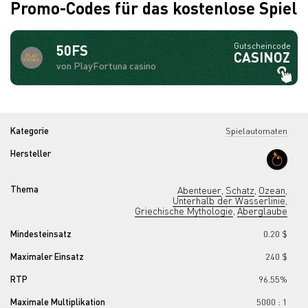
Promo-Codes für das kostenlose Spiel
Gutscheincode
50FS
CASINOZ
von PlayFortuna casino
Kategorie
Spielautomaten
Hersteller
Thema
Abenteuer
Schatz
Ozean
,
,
,
Unterhalb der Wasserlinie
,
Griechische Mythologie
Aberglaube
,
Mindesteinsatz
0.20 $
Maximaler Einsatz
240 $
RTP
96.55%
Maximale Multiplikation
5000 : 1