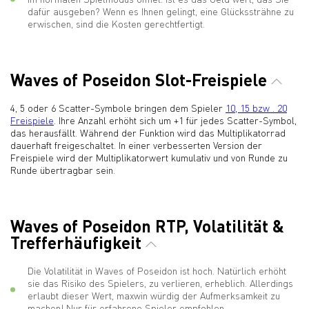
dafür ausgeben? Wenn es Ihnen gelingt, eine Glückssträhne zu
erwischen, sind die Kosten gerechtfertigt.
Waves of Poseidon Slot-Freispiele
4, 5 oder 6 Scatter-Symbole bringen dem Spieler
10, 15 bzw . 20
Freispiele
. Ihre Anzahl erhöht sich um +1 für jedes Scatter-Symbol,
das herausfällt. Während der Funktion wird das Multiplikatorrad
dauerhaft freigeschaltet. In einer verbesserten Version der
Freispiele wird der Multiplikatorwert kumulativ und von Runde zu
Runde übertragbar sein.
Waves of Poseidon RTP, Volatilität &
Trefferhäufigkeit
Die Volatilität in Waves of Poseidon ist hoch. Natürlich erhöht
sie das Risiko des Spielers, zu verlieren, erheblich. Allerdings
erlaubt dieser Wert, maxwin würdig der Aufmerksamkeit zu
machen! Nur für erfahrene Spieler empfohlen.