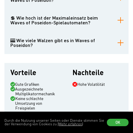
x5000 des Einsatzes der Runde
💲 Wie hoch ist der Maximaleinsatz beim
Waves of Poseidon-Spielautomaten?
240 u.s./p>
🎰 Wie viele Walzen gibt es in Waves of
Poseidon?
Waves of Poseidon wird auf 6 Trommeln gespielt
Vorteile
Nachteile
Gute Grafiken
Hohe Volatilität
Ausgezeichnete
Multiplikatormechanik
Keine schlechte
Umsetzung von
Freispielen
Durch die Nutzung unserer Seiten oder Dienste stimmen Sie
OK
der Verwendung von Cookies zu
(Mehr erfahren)