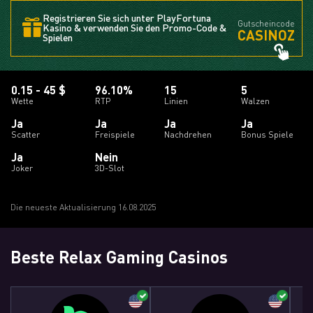
Registrieren Sie sich unter PlayFortuna
Gutscheincode
Kasino & verwenden Sie den Promo-Code &
CASINOZ
Spielen
0.15 - 45 $
96.10%
15
5
Wette
RTP
Linien
Walzen
Ja
Ja
Ja
Ja
Scatter
Freispiele
Nachdrehen
Bonus Spiele
Ja
Nein
Joker
3D-Slot
Die neueste Aktualisierung 16.08.2025
Beste Relax Gaming Casinos