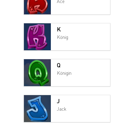
Ace
K
König
Q
Königin
J
Jack