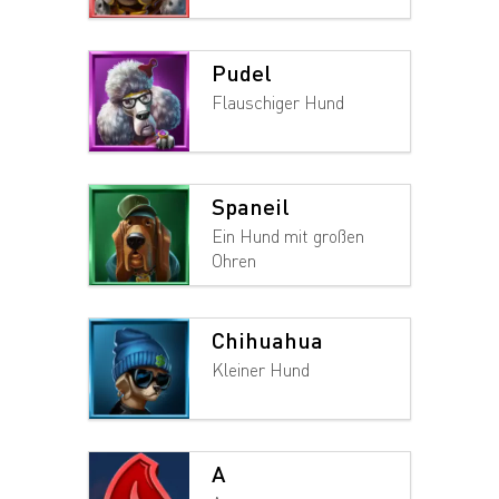
Pudel
Flauschiger Hund
Spaneil
Ein Hund mit großen
Ohren
Chihuahua
Kleiner Hund
A