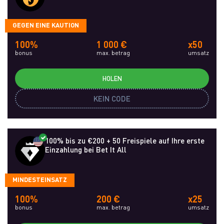
GEGEN EINE KAUTION
100%
1 000 €
x50
bonus
max. betrag
umsatz
HOLEN
KEIN CODE
100% bis zu €200 + 50 Freispiele auf Ihre erste
Einzahlung bei Bet It All
MINDESTEINSATZ
100%
200 €
x25
bonus
max. betrag
umsatz