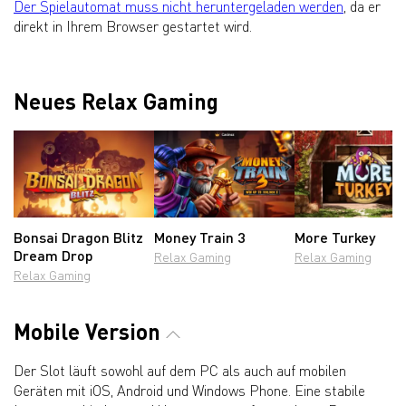
Der Spielautomat muss nicht heruntergeladen werden
, da er
direkt in Ihrem Browser gestartet wird.
Neues Relax Gaming
Bonsai Dragon Blitz
Money Train 3
More Turkey
Dream Drop
Relax Gaming
Relax Gaming
Relax Gaming
Mobile Version
Der Slot läuft sowohl auf dem PC als auch auf mobilen
Geräten mit iOS, Android und Windows Phone. Eine stabile