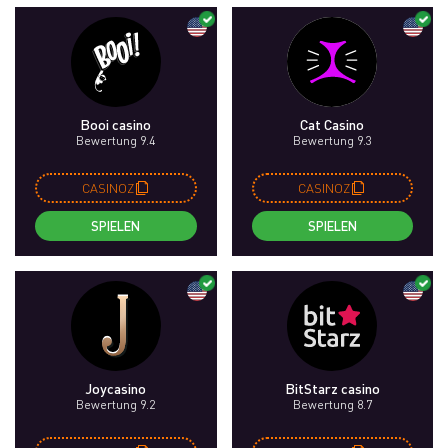
Booi casino
Cat Casino
Bewertung 9.4
Bewertung 9.3
CASINOZ
CASINOZ
SPIELEN
SPIELEN
Joycasino
BitStarz casino
Bewertung 9.2
Bewertung 8.7