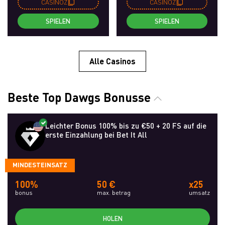
CASINOZ
CASINOZ
SPIELEN
SPIELEN
Alle Casinos
Beste Top Dawgs Bonusse
Leichter Bonus 100% bis zu €50 + 20 FS auf die
erste Einzahlung bei Bet It All
MINDESTEINSATZ
100%
50 €
x25
bonus
max. betrag
umsatz
HOLEN