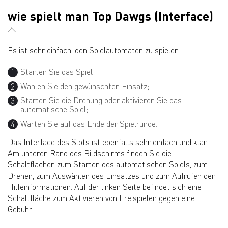
wie spielt man Top Dawgs (Interface)
Es ist sehr einfach, den Spielautomaten zu spielen:
Starten Sie das Spiel;
Wählen Sie den gewünschten Einsatz;
Starten Sie die Drehung oder aktivieren Sie das
automatische Spiel;
Warten Sie auf das Ende der Spielrunde.
Das Interface des Slots ist ebenfalls sehr einfach und klar.
Am unteren Rand des Bildschirms finden Sie die
Schaltflächen zum Starten des automatischen Spiels, zum
Drehen, zum Auswählen des Einsatzes und zum Aufrufen der
Hilfeinformationen. Auf der linken Seite befindet sich eine
Schaltfläche zum Aktivieren von Freispielen gegen eine
Gebühr.