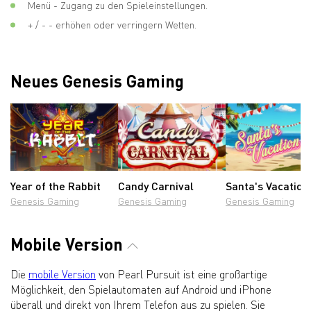
Menü - Zugang zu den Spieleinstellungen.
+ / - - erhöhen oder verringern Wetten.
Neues Genesis Gaming
Year of the Rabbit
Candy Carnival
Santa's Vacation
Genesis Gaming
Genesis Gaming
Genesis Gaming
Mobile Version
Die
mobile Version
von Pearl Pursuit ist eine großartige
Möglichkeit, den Spielautomaten auf Android und iPhone
überall und direkt von Ihrem Telefon aus zu spielen. Sie