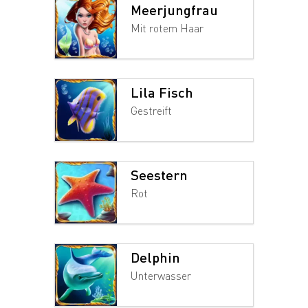
Meerjungfrau
Mit rotem Haar
Lila Fisch
Gestreift
Seestern
Rot
Delphin
Unterwasser