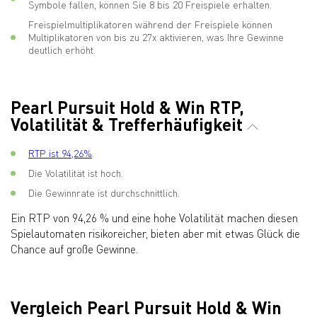
Symbole fallen, können Sie 8 bis 20 Freispiele erhalten.
Freispielmultiplikatoren während der Freispiele können
Multiplikatoren von bis zu 27x aktivieren, was Ihre Gewinne
deutlich erhöht.
Pearl Pursuit Hold & Win RTP,
Volatilität & Trefferhäufigkeit
RTP ist 94,26%
.
Die Volatilität ist hoch.
Die Gewinnrate ist durchschnittlich.
Ein RTP von 94,26 % und eine hohe Volatilität machen diesen
Spielautomaten risikoreicher, bieten aber mit etwas Glück die
Chance auf große Gewinne.
Vergleich Pearl Pursuit Hold & Win