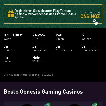
Registrieren Sie sich unter PlayFortuna
Gutscheincode
Kasino & verwenden Sie den Promo-Code &
CASINOZ
Spielen
0.1 - 100 €
94.26%
240
5
Wette
RTP
Linien
Walzen
Ja
Ja
Ja
Ja
Scatter
Freispiele
Nachdrehen
Bonus Spiele
Ja
Nein
Joker
3D-Slot
Die neueste Aktualisierung 18.02.2025
Beste Genesis Gaming Casinos