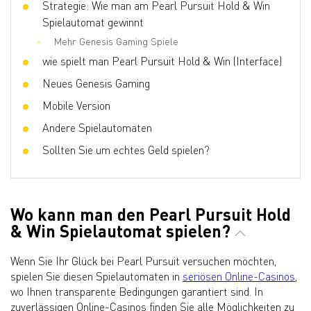
Strategie: Wie man am Pearl Pursuit Hold & Win
Spielautomat gewinnt
Mehr Genesis Gaming Spiele
wie spielt man Pearl Pursuit Hold & Win (Interface)
Neues Genesis Gaming
Mobile Version
Andere Spielautomaten
Sollten Sie um echtes Geld spielen?
Wo kann man den Pearl Pursuit Hold
& Win Spielautomat spielen?
Wenn Sie Ihr Glück bei Pearl Pursuit versuchen möchten,
spielen Sie diesen Spielautomaten in
seriösen Online-Casinos
,
wo Ihnen transparente Bedingungen garantiert sind. In
zuverlässigen Online-Casinos finden Sie alle Möglichkeiten zu