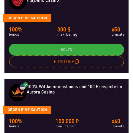
PlayAmo Casino
GEGEN EINE KAUTION
100%
300 $
x50
bonus
max. betrag
umsatz
HOLEN
FIRSTDEP
100% Willkommensbonus und 100 Freispiele im
Aurora Casino
GEGEN EINE KAUTION
100%
100 000 ₽
x40
bonus
max. betrag
umsatz