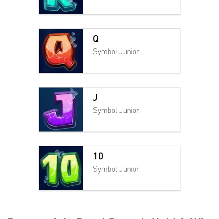
Q
Symbol Junior
J
Symbol Junior
10
Symbol Junior