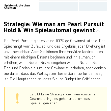
Spiele mit gleichen
Chancen
Strategie: Wie man am Pearl Pursuit
Hold & Win Spielautomat gewinnt
Bei Pearl Pursuit gibt es keine 100%ige Gewinnstrategie. Das
Spiel hängt vom Zufall ab, und das Ergebnis jeder Drehung ist
unvorhersehbar. Aber Sie können Ihre Einsätze kontrollieren,
mit einem niedrigen Einsatz beginnen und ihn allmählich
erhöhen, wenn Sie ein Risiko eingehen wollen. Nutzen Sie auch
Boni und Freispiele, um Ihre Gewinne zu erhöhen, aber denken
Sie daran, dass das Wettsystem keine Garantie für den Sieg
ist. Die Hauptsache ist, dass Sie Ihr Budget im Griff haben.
Es gibt keine Strategie, die Ihnen konstante
Gewinne bringt, es geht nur darum, das
Spiel zu genießen.