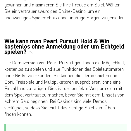
gewinnen und maximieren Sie Ihre Freude am Spiel. Wählen
Sie ein vertrauenswürdiges Online-Casino, um ein
hochwertiges Spielerlebnis ohne unnötige Sorgen zu genießen.
Wie kann man Pearl Pursuit Hold & Win
kostenlos ohne Anmeldung oder um Echtgeld
spielen?
Die Demoversion von Pearl Pursuit gibt Ihnen die Möglichkeit,
kostenlos zu spielen und alle Funktionen des Spielautomaten
ohne Risiko zu erkunden. Sie können die Demo spielen und
Boni, Freispiele und Multiplikatoren ausprobieren, ohne eine
Einzahlung zu tätigen. Dies ist der perfekte Weg, um sich mit
dem Spiel vertraut zu machen, bevor Sie mit dem Einsatz von
echtem Geld beginnen. Bei Casinoz sind viele Demos
verfügbar, so dass Sie leicht das richtige Spiel zum Üben
finden können.