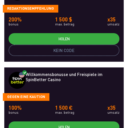
REDAKTIONSEMPFEHLUNG
200%
1 500 $
x35
bonus
max. betrag
umsatz
HOLEN
KEIN CODE
Willkommensbonusse und Freispiele im
SpinBetter Casino
GEGEN EINE KAUTION
100%
1 500 €
x35
bonus
max. betrag
umsatz
HOLEN