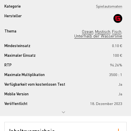
Kategorie
Spielautomaten
Hersteller
Thema
Ozean
Mystisch
Fisch
,
,
,
Unterhalb der Wasserlinie
Mindesteinsatz
0.10 €
Maximaler Einsatz
100 €
RTP
94.26%
Maximale Multiplikation
3500 : 1
Verfügbarkeit vom kostenlosen Test
Ja
Mobile Version
Ja
Veröffentlicht
18. Dezember 2023
Progressiver Jackpot
Nein
Anzahl der Walzen
5