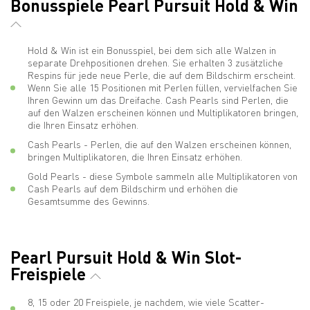
Bonusspiele Pearl Pursuit Hold & Win
Hold & Win ist ein Bonusspiel, bei dem sich alle Walzen in
separate Drehpositionen drehen. Sie erhalten 3 zusätzliche
Respins für jede neue Perle, die auf dem Bildschirm erscheint.
Wenn Sie alle 15 Positionen mit Perlen füllen, vervielfachen Sie
Ihren Gewinn um das Dreifache. Cash Pearls sind Perlen, die
auf den Walzen erscheinen können und Multiplikatoren bringen,
die Ihren Einsatz erhöhen.
Cash Pearls - Perlen, die auf den Walzen erscheinen können,
bringen Multiplikatoren, die Ihren Einsatz erhöhen.
Gold Pearls - diese Symbole sammeln alle Multiplikatoren von
Cash Pearls auf dem Bildschirm und erhöhen die
Gesamtsumme des Gewinns.
Pearl Pursuit Hold & Win Slot-
Freispiele
8, 15 oder 20 Freispiele, je nachdem, wie viele Scatter-