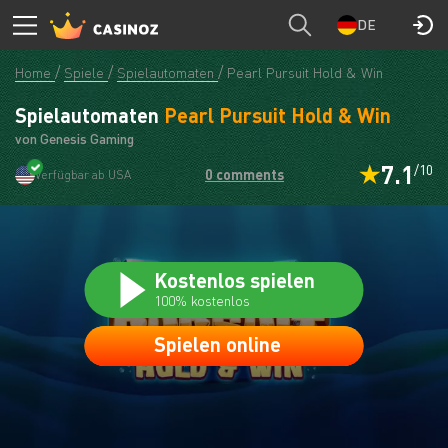
CASINOZ
SPIELEN
DE
Home
Spiele
Spielautomaten
Pearl Pursuit Hold & Win
Spielautomaten
Pearl Pursuit Hold & Win
von Genesis Gaming
7.1
/10
0 comments
Verfügbar ab USA
Kostenlos spielen
100% kostenlos
Spielen online