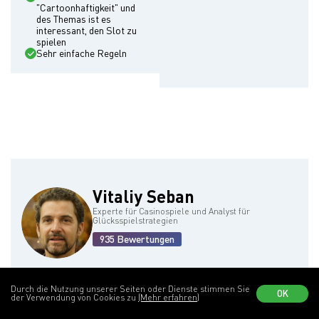
"Cartoonhaftigkeit" und
des Themas ist es
interessant, den Slot zu
spielen
Sehr einfache Regeln
Vitaliy Seban
Experte für Casinospiele und Analyst für
Glücksspielstrategien
935 Bewertungen
Vitaliy Seban ist ein 1982 in Kaliningrad geborener Experte für
Casinospiele. Er wuchs in einer Familie von Chirurgen auf und
Durch die Nutzung unserer Seiten oder Dienste stimmen Sie
OK
schlug einen Weg ein, der weit von der Medizin entfernt war:
der Verwendung von Cookies zu
(Mehr erfahren)
Er beherrschte von klein auf Schach, nahm an regionalen