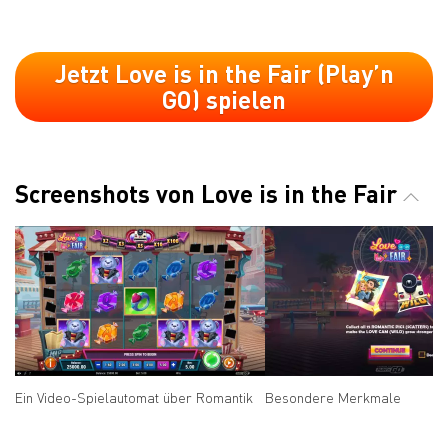
Jetzt Love is in the Fair (Play’n
GO) spielen
Screenshots von Love is in the Fair
Ein Video-Spielautomat über Romantik
Besondere Merkmale