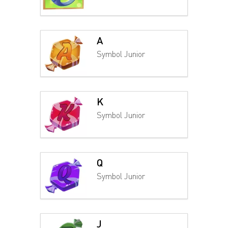
A
Symbol Junior
K
Symbol Junior
Q
Symbol Junior
J