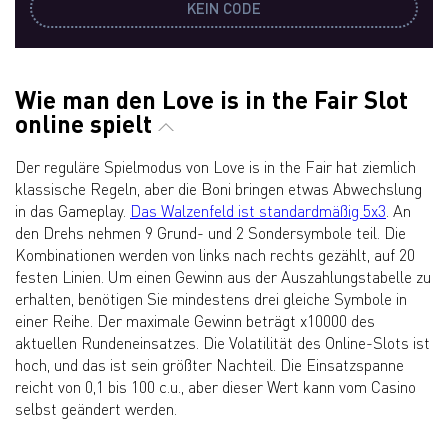
KEIN CODE
Wie man den Love is in the Fair Slot
online spielt
Der reguläre Spielmodus von Love is in the Fair hat ziemlich
klassische Regeln, aber die Boni bringen etwas Abwechslung
in das Gameplay.
Das Walzenfeld ist standardmäßig 5x3
. An
den Drehs nehmen 9 Grund- und 2 Sondersymbole teil. Die
Kombinationen werden von links nach rechts gezählt, auf 20
festen Linien. Um einen Gewinn aus der Auszahlungstabelle zu
erhalten, benötigen Sie mindestens drei gleiche Symbole in
einer Reihe. Der maximale Gewinn beträgt x10000 des
aktuellen Rundeneinsatzes. Die Volatilität des Online-Slots ist
hoch, und das ist sein größter Nachteil. Die Einsatzspanne
reicht von 0,1 bis 100 c.u., aber dieser Wert kann vom Casino
selbst geändert werden.