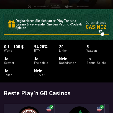
Registrieren Sie sich unter PlayFortuna
Gutscheincode
Kasino & verwenden Sie den Promo-Code &
CASINOZ
Spielen
0.1 - 100 $
94.20%
20
5
Wette
RTP
Linien
Walzen
Ja
Ja
Nein
Ja
Scatter
Freispiele
Nachdrehen
Bonus-Spiele
Ja
Nein
Joker
3D-Slot
Beste Play’n GO Casinos