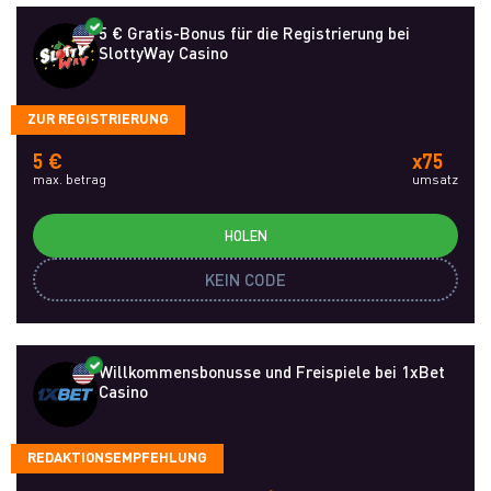
5 € Gratis-Bonus für die Registrierung bei
SlottyWay Casino
ZUR REGISTRIERUNG
5 €
x75
max. betrag
umsatz
HOLEN
KEIN CODE
Willkommensbonusse und Freispiele bei 1xBet
Casino
REDAKTIONSEMPFEHLUNG