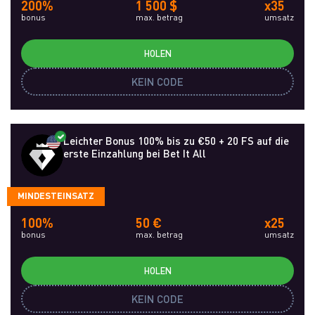
200%
1 500 $
x35
bonus
max. betrag
umsatz
HOLEN
KEIN CODE
Leichter Bonus 100% bis zu €50 + 20 FS auf die
erste Einzahlung bei Bet It All
MINDESTEINSATZ
100%
50 €
x25
bonus
max. betrag
umsatz
HOLEN
KEIN CODE