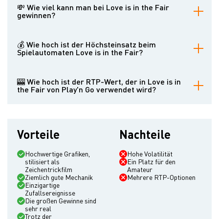
💸 Wie viel kann man bei Love is in the Fair
gewinnen?
x10000 des Satzes
💰 Wie hoch ist der Höchsteinsatz beim
Spielautomaten Love is in the Fair?
Klassisch 100 c.f.u.
🎰 Wie hoch ist der RTP-Wert, der in Love is in
the Fair von Play'n Go verwendet wird?
5 Optionen von 84,20% bis 96,20%
Vorteile
Nachteile
Hochwertige Grafiken,
Hohe Volatilität
stilisiert als
Ein Platz für den
Zeichentrickfilm
Amateur
Ziemlich gute Mechanik
Mehrere RTP-Optionen
Einzigartige
Zufallsereignisse
Die großen Gewinne sind
sehr real
Trotz der