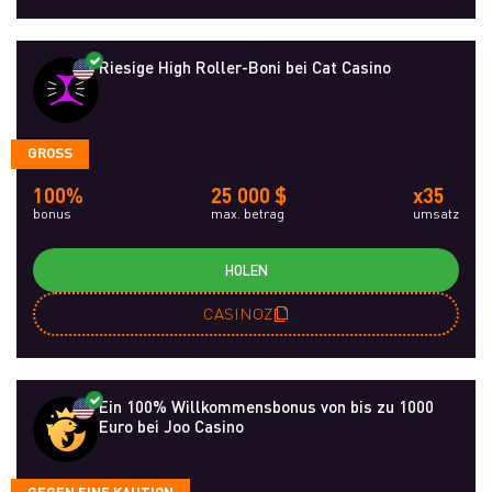
Riesige High Roller-Boni bei Cat Casino
GROSS
100%
25 000 $
x35
bonus
max. betrag
umsatz
HOLEN
CASINOZ
Ein 100% Willkommensbonus von bis zu 1000
Euro bei Joo Casino
GEGEN EINE KAUTION