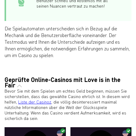
Benutzer schnell und kostenlos mit all
seinen Nuancen vertraut zu machen!
Die Spielautomaten unterscheiden sich in Bezug auf die
Mechanik und die Benutzeroberfläche voneinander. Der
Testmodus wird Ihnen die Unterschiede aufzeigen und es
Ihnen ermöglichen, die notwendigen Erfahrungen zu sammeln,
um im Casino zu spielen.
Geprüfte Online-Casinos mit Love is in the
Fair
Bevor Sie mit dem Spielen um echtes Geld beginnen, müssen Sie
sicherstellen, dass das gewählte Casino ehrlich ist. In diesem wird
helfen,
Liste der Casinoz
, die völlig desinteressiert maximal
nützliche Informationen über die Welt der Glücksspiele
Unterhaltung. Wenn das Casino verdient Aufmerksamkeit, wird es
sicherlich da sein.