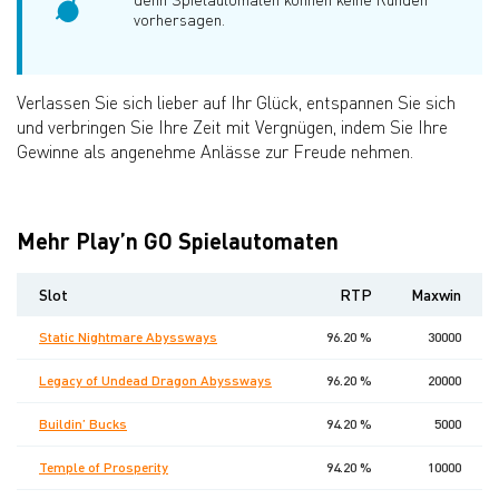
vorhersagen.
Verlassen Sie sich lieber auf Ihr Glück, entspannen Sie sich
und verbringen Sie Ihre Zeit mit Vergnügen, indem Sie Ihre
Gewinne als angenehme Anlässe zur Freude nehmen.
Mehr Play’n GO Spielautomaten
Slot
RTP
Maxwin
Ve
Static Nightmare Abyssways
96.20 %
30000
Legacy of Undead Dragon Abyssways
96.20 %
20000
Buildin’ Bucks
94.20 %
5000
Temple of Prosperity
94.20 %
10000