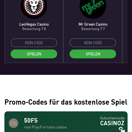
LeoVegas Casino
Mr Green Casino
Bewertung 7.8
Bewertung 7.7
KEIN CODE
KEIN CODE
SPIELEN
SPIELEN
Promo-Codes für das kostenlose Spiel
Gutscheincode
50FS
CASINOZ
von PlayFortuna casino