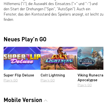
Hilfemenü ("i"), die Auswahl des Einsatzes ("+" und "-") und
den Start der Drehungen ("Spin", "AutoSpin"). Auch ein
Fenster, das den Kontostand des Spielers anzeigt, ist leicht zu
finden.
Neues Play’n GO
Super Flip Deluxe
Colt Lightning
Viking Runecraft
Apocalypse
Play’n GO
Play’n GO
Play’n GO
Mobile Version