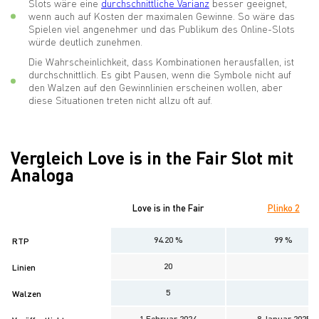
Slots wäre eine
durchschnittliche Varianz
besser geeignet,
wenn auch auf Kosten der maximalen Gewinne. So wäre das
Spielen viel angenehmer und das Publikum des Online-Slots
würde deutlich zunehmen.
Die Wahrscheinlichkeit, dass Kombinationen herausfallen, ist
durchschnittlich. Es gibt Pausen, wenn die Symbole nicht auf
den Walzen auf den Gewinnlinien erscheinen wollen, aber
diese Situationen treten nicht allzu oft auf.
Vergleich Love is in the Fair Slot mit
Analoga
Love is in the Fair
Plinko 2
94.20 %
99 %
RTP
20
Linien
5
Walzen
1 Februar 2024
8 Januar 2025