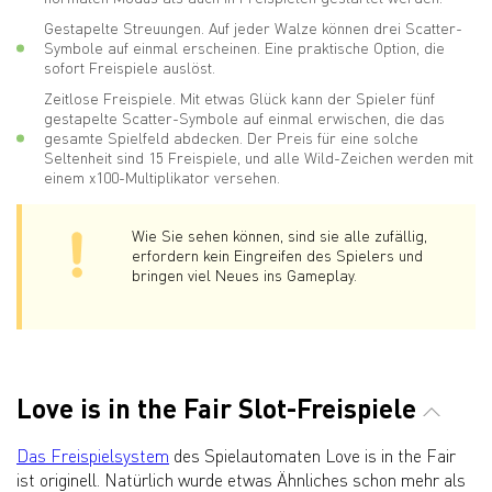
Gestapelte Streuungen. Auf jeder Walze können drei Scatter-
Symbole auf einmal erscheinen. Eine praktische Option, die
sofort Freispiele auslöst.
Zeitlose Freispiele. Mit etwas Glück kann der Spieler fünf
gestapelte Scatter-Symbole auf einmal erwischen, die das
gesamte Spielfeld abdecken. Der Preis für eine solche
Seltenheit sind 15 Freispiele, und alle Wild-Zeichen werden mit
einem x100-Multiplikator versehen.
Wie Sie sehen können, sind sie alle zufällig,
erfordern kein Eingreifen des Spielers und
bringen viel Neues ins Gameplay.
Love is in the Fair Slot-Freispiele
Das Freispielsystem
des Spielautomaten Love is in the Fair
ist originell. Natürlich wurde etwas Ähnliches schon mehr als