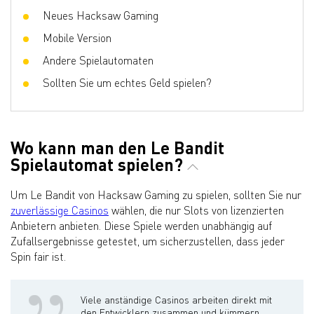
Neues Hacksaw Gaming
Mobile Version
Andere Spielautomaten
Sollten Sie um echtes Geld spielen?
Wo kann man den Le Bandit
Spielautomat spielen?
Um Le Bandit von Hacksaw Gaming zu spielen, sollten Sie nur
zuverlässige Casinos
wählen, die nur Slots von lizenzierten
Anbietern anbieten. Diese Spiele werden unabhängig auf
Zufallsergebnisse getestet, um sicherzustellen, dass jeder
Spin fair ist.
Viele anständige Casinos arbeiten direkt mit
den Entwicklern zusammen und kümmern