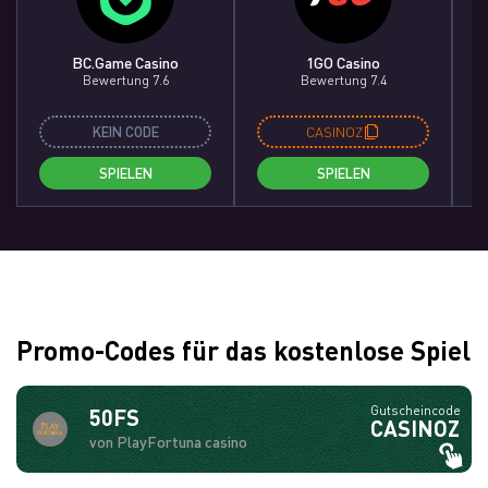
BC.Game Casino
1GO Casino
Bewertung 7.6
Bewertung 7.4
KEIN CODE
CASINOZ
SPIELEN
SPIELEN
Promo-Codes für das kostenlose Spiel
Gutscheincode
50FS
CASINOZ
von PlayFortuna casino