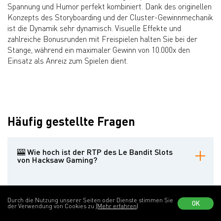
Spannung und Humor perfekt kombiniert. Dank des originellen
Konzepts des Storyboarding und der Cluster-Gewinnmechanik
ist die Dynamik sehr dynamisch. Visuelle Effekte und
zahlreiche Bonusrunden mit Freispielen halten Sie bei der
Stange, während ein maximaler Gewinn von 10.000x den
Einsatz als Anreiz zum Spielen dient.
Häufig gestellte Fragen
🎰 Wie hoch ist der RTP des Le Bandit Slots
von Hacksaw Gaming?
Der maximale RTP des Slots beträgt
96,34%, aber es gibt auch
Versionen mit 94,23%, 92,17%, 88,36%
💰 Wie hoch ist der maximale Einsatz im Spiel
Le Bandit?
Durch die Nutzung unserer Seiten oder Dienste stimmen Sie
OK
der Verwendung von Cookies zu
(Mehr erfahren)
Der Höchsteinsatz für den Spielautomaten beträgt 100 c.u.e.