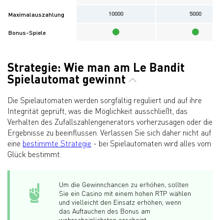
10000
5000
Maximalauszahlung
Bonus-Spiele
Strategie: Wie man am Le Bandit
Spielautomat gewinnt
Die Spielautomaten werden sorgfältig reguliert und auf ihre
Integrität geprüft, was die Möglichkeit ausschließt, das
Verhalten des Zufallszahlengenerators vorherzusagen oder die
Ergebnisse zu beeinflussen. Verlassen Sie sich daher nicht auf
eine
bestimmte Strategie
- bei Spielautomaten wird alles vom
Glück bestimmt.
Um die Gewinnchancen zu erhöhen, sollten
Sie ein Casino mit einem hohen RTP wählen
und vielleicht den Einsatz erhöhen, wenn
das Auftauchen des Bonus am
wahrscheinlichsten erscheint.