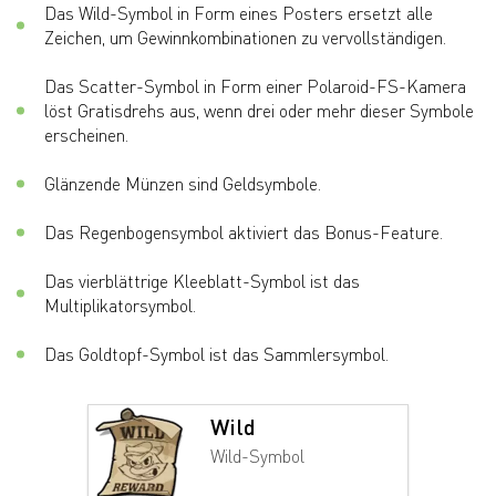
Das Wild-Symbol in Form eines Posters ersetzt alle
Zeichen, um Gewinnkombinationen zu vervollständigen.
Das Scatter-Symbol in Form einer Polaroid-FS-Kamera
löst Gratisdrehs aus, wenn drei oder mehr dieser Symbole
erscheinen.
Glänzende Münzen sind Geldsymbole.
Das Regenbogensymbol aktiviert das Bonus-Feature.
Das vierblättrige Kleeblatt-Symbol ist das
Multiplikatorsymbol.
Das Goldtopf-Symbol ist das Sammlersymbol.
Wild
Wild-Symbol