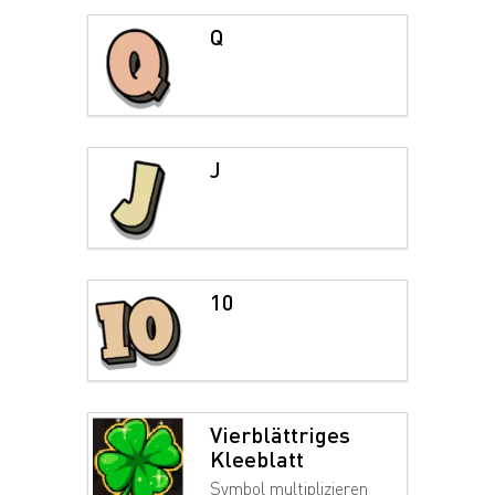
Q
J
10
Vierblättriges
Kleeblatt
Symbol multiplizieren