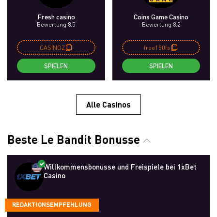
Fresh casino
Coins Game Casino
Bewertung 8.5
Bewertung 8.2
CASINOZ
free150fs
SPIELEN
SPIELEN
Alle Casinos
Beste Le Bandit Bonusse
Willkommensbonusse und Freispiele bei 1xBet
Casino
REDAKTIONSEMPFEHLUNG