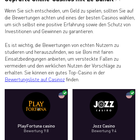
Wenn Sie sich entscheiden, um Geld zu spielen, sollten Sie auf
die Bewertungen achten und eines der besten Casinos wählen,
um sich selbst eine positive Erfahrung sowie den Schutz von
Investitionen und Gewinnen zu garantieren.
Es ist wichtig, die Bewertungen von echten Nutzern zu
studieren und herauszufinden, wo sie Boni mit fairen
Einsatzbedingungen anbieten, um versteckte Fallen zu
vermeiden und den wirklichen Nutzen der Vorschläge zu
erhalten. Sie können ein gutes Top-Casino in der
Bewertungsliste auf Casinoz
finden.
PlayFortuna casino
Jozz Casino
Bewertung 9.8
Bewertung 9.4