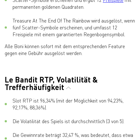
permanenten goldenen Quadraten.
Treasure At The End Of The Rainbow wird ausgelöst, wenn
fünf Scatter-Symbole erscheinen, und umfasst 12
Freispiele mit einem garantierten Regenbogensymbol.
Alle Boni können sofort mit dem entsprechenden Feature
gegen eine Gebühr ausgelöst werden.
Le Bandit RTP, Volatilität &
Trefferhäufigkeit
Slot RTP ist 96,34% (mit der Möglichkeit von 94,23%,
92,17%, 88,36%).
Die Volatilität des Spiels ist durchschnittlich (3 von 5).
Die Gewinnrate beträgt 32,47 %, was bedeutet, dass etwa