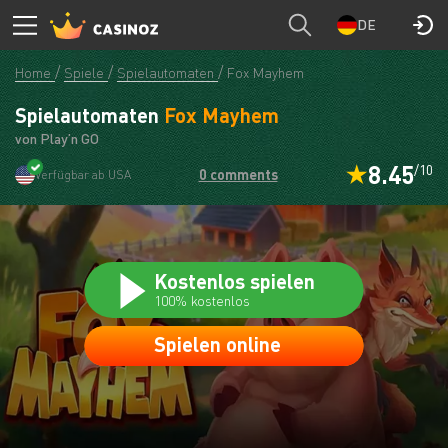
CASINOZ
SPIELEN
DE
Home
Spiele
Spielautomaten
Fox Mayhem
Spielautomaten
Fox Mayhem
von Play’n GO
8.45
/10
0 comments
Verfügbar ab USA
Kostenlos spielen
100% kostenlos
Spielen online