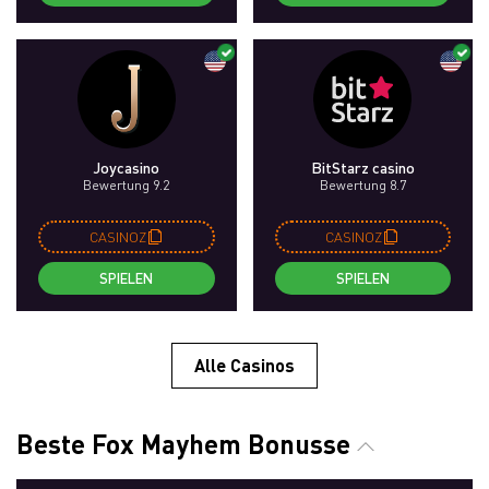
Joycasino
BitStarz casino
Bewertung 9.2
Bewertung 8.7
CASINOZ
CASINOZ
SPIELEN
SPIELEN
Alle Casinos
Beste Fox Mayhem Bonusse