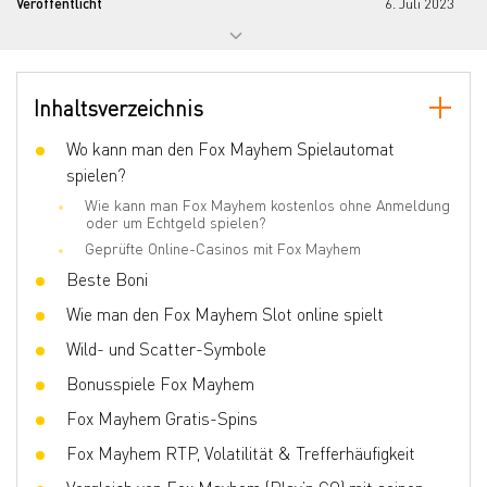
Veröffentlicht
6. Juli 2023
Progressiver Jackpot
Nein
Anzahl der Walzen
5
Inhaltsverzeichnis
Anzahl der Linien
20
Jokers
Wo kann man den Fox Mayhem Spielautomat
Ja
spielen?
Scatter
Ja
Wie kann man Fox Mayhem kostenlos ohne Anmeldung
Spiele mit gleichen Chancen
Nein
oder um Echtgeld spielen?
Geprüfte Online-Casinos mit Fox Mayhem
Bonusspiele
Free Spins, Bonus Game, Respin,
Multiplier, Cash Prizes
Beste Boni
Volatilität
Middle
Wie man den Fox Mayhem Slot online spielt
3D-Slot
Ja
Wild- und Scatter-Symbole
Respins
Ja
Bonusspiele Fox Mayhem
Free Spins
Ja
Fox Mayhem Gratis-Spins
Fox Mayhem RTP, Volatilität & Trefferhäufigkeit