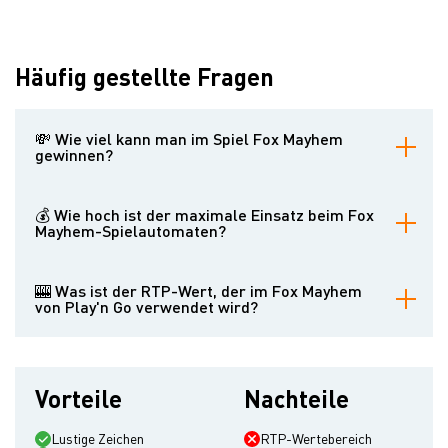
Häufig gestellte Fragen
💸 Wie viel kann man im Spiel Fox Mayhem
gewinnen?
x4000 des Einsatzes der aktuellen Runde
💰 Wie hoch ist der maximale Einsatz beim Fox
Mayhem-Spielautomaten?
Der Bereich ist auf 0,2-100 begrenzt, aber der Extremwert kann im
Casino geändert werden
🎰 Was ist der RTP-Wert, der im Fox Mayhem
von Play'n Go verwendet wird?
Normalerweise sind es 94,25%.
Vorteile
Nachteile
Lustige Zeichen
RTP-Wertebereich