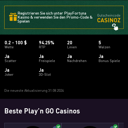
Registrieren Sie sich unter PlayFortuna
Gutscheincode
Kasino & verwenden Sie den Promo-Code &
CASINOZ
Spielen
0.2 - 100 $
94.25%
20
5
Wette
RTP
Linien
Walzen
Ja
Ja
Ja
Ja
Scatter
Freispiele
Nachdrehen
Bonus Spiele
Ja
Ja
Joker
3D-Slot
Die neueste Aktualisierung 31.08.2024
Beste Play’n GO Casinos