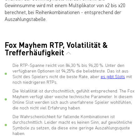
Gewinnsumme wird mit einem Multiplikator von x2 bis x20
berechnet, bei Reihenkombinationen - entsprechend der
Auszahlungstabelle.
Fox Mayhem RTP, Volatilität &
Trefferhäufigkeit
Die RTP-Spanne reicht von 84,30 % bis 96,20 %. Unter den
verfügbaren Optionen ist 94,25% die beliebteste. Das ist aus
Sicht des Spielers nicht die beste Rate, aber
es gibt Slots
mit
noch niedrigeren RTPs.
Die Volatilität ist durchschnittlich, gefühlt entsprechend. The Fox
Mayhem verfügt über weiche technische Parameter. In diesem
Online Slot werden sich auch unerfahrene Spieler wohlfühlen,
die noch nicht viel Erfahrung haben.
Die Wahrscheinlichkeit für fallende Kombinationen ist
durchschnittlich. Leider macht es keinen Sinn, auf gewöhnliche
Symbole zu setzen, da diese eine geringe Auszahlungsquote
haben.