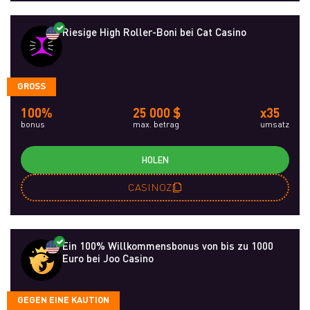
Riesige High Roller-Boni bei Cat Casino
GROSS
100%
25 000 $
x35
bonus
max. betrag
umsatz
HOLEN
CASINOZ
Ein 100% Willkommensbonus von bis zu 1000
Euro bei Joo Casino
GEGEN EINE KAUTION