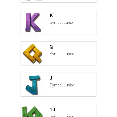
K
Symbol Junior
Q
Symbol Junior
J
Symbol Junior
10
Symbol Junior