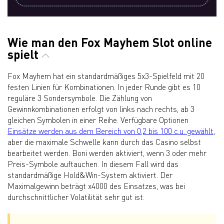
Wie man den Fox Mayhem Slot online
spielt
Fox Mayhem hat ein standardmäßiges 5x3-Spielfeld mit 20
festen Linien für Kombinationen. In jeder Runde gibt es 10
reguläre 3 Sondersymbole. Die Zählung von
Gewinnkombinationen erfolgt von links nach rechts, ab 3
gleichen Symbolen in einer Reihe. Verfügbare Optionen
Einsätze werden aus dem Bereich von 0,2 bis 100 c.u. gewählt
,
aber die maximale Schwelle kann durch das Casino selbst
bearbeitet werden. Boni werden aktiviert, wenn 3 oder mehr
Preis-Symbole auftauchen. In diesem Fall wird das
standardmäßige Hold&Win-System aktiviert. Der
Maximalgewinn beträgt x4000 des Einsatzes, was bei
durchschnittlicher Volatilität sehr gut ist.