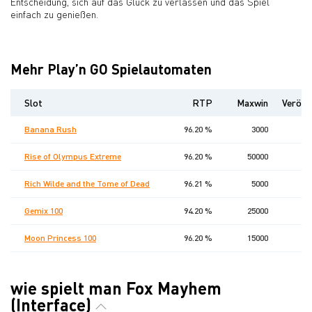
Entscheidung, sich auf das Glück zu verlassen und das Spiel
einfach zu genießen.
Mehr Play’n GO Spielautomaten
Slot
RTP
Maxwin
Veröff
Banana Rush
96.20 %
3000
Rise of Olympus Extreme
96.20 %
50000
Rich Wilde and the Tome of Dead
96.21 %
5000
Gemix 100
94.20 %
25000
Moon Princess 100
96.20 %
15000
wie spielt man Fox Mayhem
(Interface)