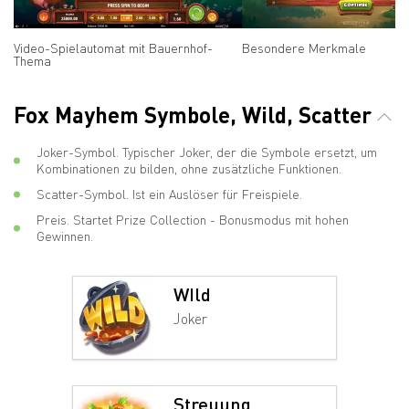
Video-Spielautomat mit Bauernhof-
Besondere Merkmale
Thema
Fox Mayhem Symbole, Wild, Scatter
Joker-Symbol. Typischer Joker, der die Symbole ersetzt, um
Kombinationen zu bilden, ohne zusätzliche Funktionen.
Scatter-Symbol. Ist ein Auslöser für Freispiele.
Preis. Startet Prize Collection - Bonusmodus mit hohen
Gewinnen.
WIld
Joker
Streuung