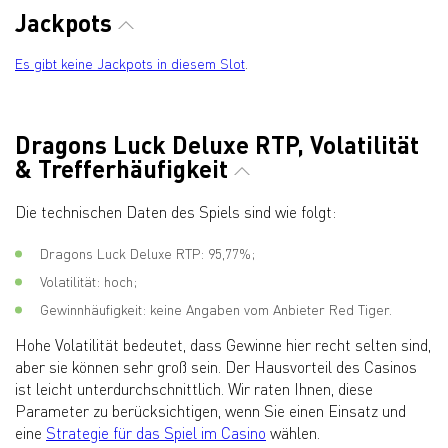
Jackpots
Es gibt keine Jackpots in diesem Slot
.
Dragons Luck Deluxe RTP, Volatilität
& Trefferhäufigkeit
Die technischen Daten des Spiels sind wie folgt:
Dragons Luck Deluxe RTP: 95,77%;
Volatilität: hoch;
Gewinnhäufigkeit: keine Angaben vom Anbieter Red Tiger.
Hohe Volatilität bedeutet, dass Gewinne hier recht selten sind,
aber sie können sehr groß sein. Der Hausvorteil des Casinos
ist leicht unterdurchschnittlich. Wir raten Ihnen, diese
Parameter zu berücksichtigen, wenn Sie einen Einsatz und
eine
Strategie für das Spiel im Casino
wählen.