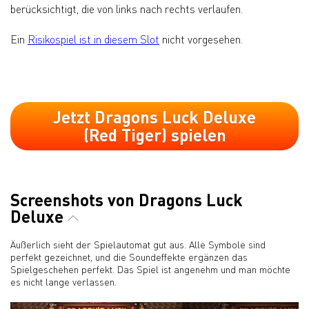
berücksichtigt, die von links nach rechts verlaufen.
Ein
Risikospiel ist in diesem Slot
nicht vorgesehen.
Jetzt Dragons Luck Deluxe
(Red Tiger) spielen
Screenshots von Dragons Luck
Deluxe
Äußerlich sieht der Spielautomat gut aus. Alle Symbole sind
perfekt gezeichnet, und die Soundeffekte ergänzen das
Spielgeschehen perfekt. Das Spiel ist angenehm und man möchte
es nicht lange verlassen.