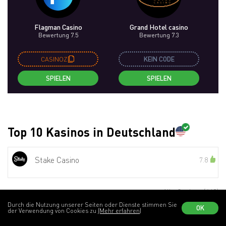
Flagman Casino
Grand Hotel casino
Bewertung 7.5
Bewertung 7.3
CASINOZ
KEIN CODE
SPIELEN
SPIELEN
Top 10 Kasinos in Deutschland
Stake Casino
7.8
Alle Casinos
(469)
Durch die Nutzung unserer Seiten oder Dienste stimmen Sie
OK
der Verwendung von Cookies zu
(Mehr erfahren)