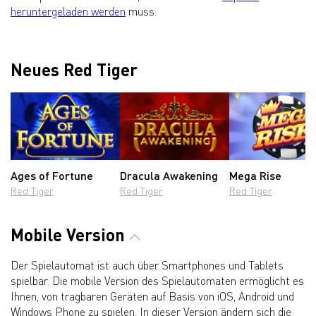
heruntergeladen werden
muss.
Neues Red Tiger
Ages of Fortune
Dracula Awakening
Mega Rise
Red Tiger
Red Tiger
Red Tiger
Mobile Version
Der Spielautomat ist auch über Smartphones und Tablets
spielbar. Die mobile Version des Spielautomaten ermöglicht es
Ihnen, von tragbaren Geräten auf Basis von iOS, Android und
Windows Phone zu spielen. In dieser Version ändern sich die