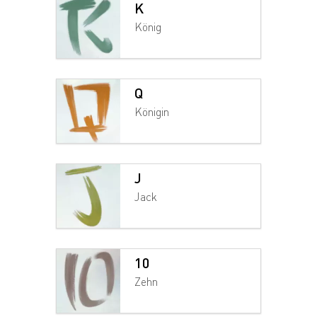
K
König
Q
Königin
J
Jack
10
Zehn