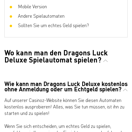
Mobile Version
Andere Spielautomaten
Sollten Sie um echtes Geld spielen?
Wo kann man den Dragons Luck
Deluxe Spielautomat spielen?
Wie kann man Dragons Luck Deluxe kostenlos
ohne Anmeldung oder um Echtgeld spielen?
Auf unserer Casinoz-Website können Sie diesen Automaten
kostenlos ausprobieren! Alles, was Sie tun müssen, ist ihn zu
starten und zu spielen!
Wenn Sie sich entscheiden, um echtes Geld zu spielen,