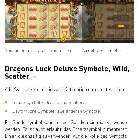
Spielautomat mit asiatischem Thema
Autoplay-Parameter
Dragons Luck Deluxe Symbole, Wild,
Scatter
Alle Symbole können in zwei Kategorien unterteilt werden:
Sondersymbole: Drache und Scatter;
Gewöhnliche Symbole: alle anderen Symbole.
Ein Sondersymbol kann in jeder Spielkombination verwendet
werden. Es ist auch erlaubt, das Ersatzsymbol in mehreren
Linien gleichzeitig zu verwenden. Auf die Rolle des Symbols