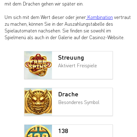
mit dem Drachen gehen wir später ein.
Um sich mit dem Wert dieser oder jener
Kombination
vertraut
zu machen, können Sie in der Auszahlungstabelle des
Spielautomaten nachsehen. Sie finden sie sowohl im
Spielmenü als auch in der Galerie auf der Casinoz-Website.
Streuung
Aktiviert Freispiele
Drache
Besonderes Symbol
138