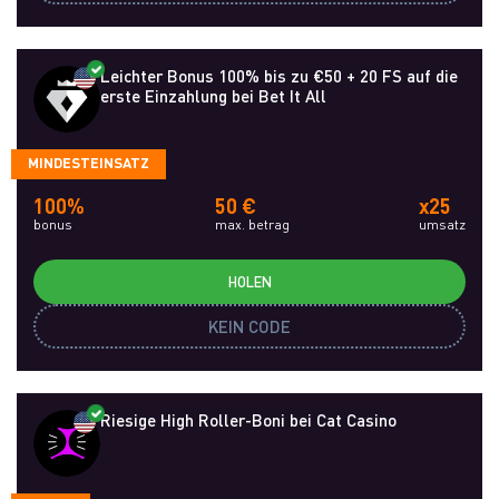
Leichter Bonus 100% bis zu €50 + 20 FS auf die
erste Einzahlung bei Bet It All
MINDESTEINSATZ
100%
50 €
x25
bonus
max. betrag
umsatz
HOLEN
KEIN CODE
Riesige High Roller-Boni bei Cat Casino