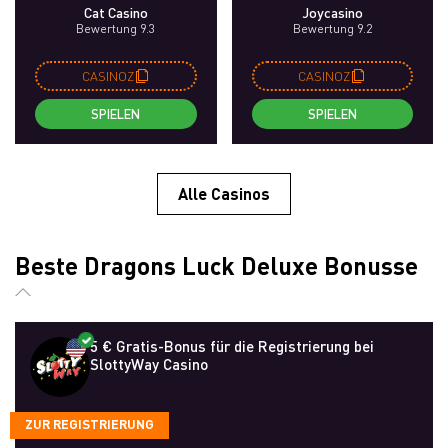
Cat Casino
Joycasino
Bewertung 9.3
Bewertung 9.2
CASINOZ
CASINOZ
SPIELEN
SPIELEN
Alle Casinos
Beste Dragons Luck Deluxe Bonusse
5 € Gratis-Bonus für die Registrierung bei
SlottyWay Casino
ZUR REGISTRIERUNG