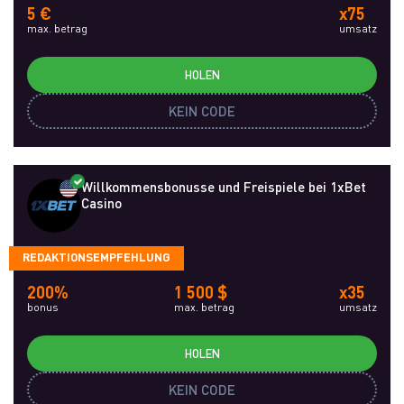
5 €
x75
max. betrag
umsatz
HOLEN
KEIN CODE
Willkommensbonusse und Freispiele bei 1xBet
Casino
REDAKTIONSEMPFEHLUNG
200%
1 500 $
x35
bonus
max. betrag
umsatz
HOLEN
KEIN CODE