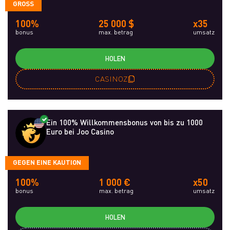
GROSS
100%
25 000 $
x35
bonus
max. betrag
umsatz
HOLEN
CASINOZ
Ein 100% Willkommensbonus von bis zu 1000
Euro bei Joo Casino
GEGEN EINE KAUTION
100%
1 000 €
x50
bonus
max. betrag
umsatz
HOLEN