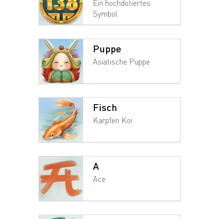
Ein hochdotiertes
Symbol
Puppe
Asiatische Puppe
Fisch
Karpfen Koi
A
Ace