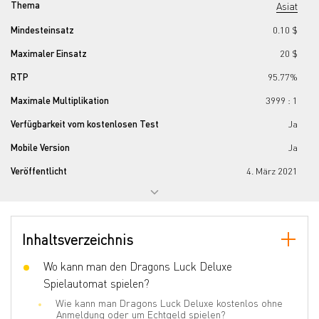
Thema
Asiat
Mindesteinsatz
0.10 $
Maximaler Einsatz
20 $
RTP
95.77%
Maximale Multiplikation
3999 : 1
Verfügbarkeit vom kostenlosen Test
Ja
Mobile Version
Ja
Veröffentlicht
4. März 2021
Progressiver Jackpot
Nein
Anzahl der Walzen
5
Inhaltsverzeichnis
Anzahl der Linien
20
Jokers
Wo kann man den Dragons Luck Deluxe
Ja
Spielautomat spielen?
Scatter
Nein
Wie kann man Dragons Luck Deluxe kostenlos ohne
Spiele mit gleichen Chancen
Nein
Anmeldung oder um Echtgeld spielen?