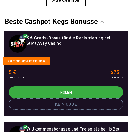
Beste Cashpot Kegs Bonusse
5 € Gratis-Bonus für die Registrierung bei
SlottyWay Casino
ZUR REGISTRIERUNG
5 €
x75
max. betrag
umsatz
HOLEN
KEIN CODE
Willkommensbonusse und Freispiele bei 1xBet