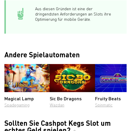
Aus diesen Gründen ist eine der
dringendsten Anforderungen an Slots ihre
Optimierung für mobile Geräte.
Andere Spielautomaten
Magical Lamp
Sic Bo Dragons
Fruity Beats
Spadegaming
Wazdan
Spinmatic
Sollten Sie Cashpot Kegs Slot um
echtes Geld spielen?