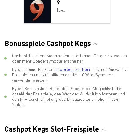
9
Neun
Bonusspiele Cashpot Kegs
Cashpot-Funktion. Sie erhalten sofort einen Geldpreis, wenn 5
oder mehr Sondersymbole erscheinen.
Hyper-Bonus-Funktion.
Erwerben Sie Boni
mit einer Auswahl an
Freispielen und Multiplikatoren, die auf Wild-Symbolen
verwendet werden.
Hyper Bet-Funktion. Bietet dem Spieler die Möglichkeit, die
Anzahl der Freispiele, den Wert der Wild-Multiplikatoren und
den RTP durch Erhöhung des Einsatzes zu erhöhen. Hat 4
Stufen.
Cashpot Kegs Slot-Freispiele