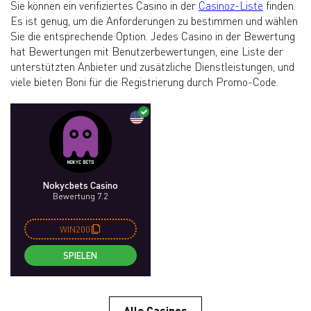
Sie können ein verifiziertes Casino in der
Casinoz-Liste
finden.
Es ist genug, um die Anforderungen zu bestimmen und wählen
Sie die entsprechende Option. Jedes Casino in der Bewertung
hat Bewertungen mit Benutzerbewertungen, eine Liste der
unterstützten Anbieter und zusätzliche Dienstleistungen, und
viele bieten Boni für die Registrierung durch Promo-Code.
Nokycbets Casino
Bewertung 7.2
WIN200
SPIELEN
Alle Casinos