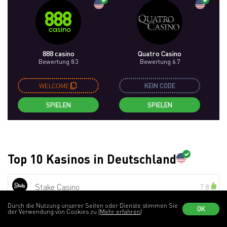
888 casino
Quatro Casino
Bewertung 8.3
Bewertung 6.7
WELCOME
KEIN CODE
SPIELEN
SPIELEN
Top 10 Kasinos in Deutschland
Stake Casino
7.8
Durch die Nutzung unserer Seiten oder Dienste stimmen Sie
OK
der Verwendung von Cookies zu
(Mehr erfahren)
Alle Casinos
(469)