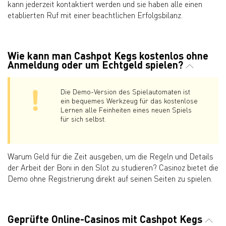
kann jederzeit kontaktiert werden und sie haben alle einen
etablierten Ruf mit einer beachtlichen Erfolgsbilanz.
Wie kann man Cashpot Kegs kostenlos ohne
Anmeldung oder um Echtgeld spielen?
Die Demo-Version des Spielautomaten ist
ein bequemes Werkzeug für das kostenlose
Lernen alle Feinheiten eines neuen Spiels
für sich selbst.
Warum Geld für die Zeit ausgeben, um die Regeln und Details
der Arbeit der Boni in den Slot zu studieren? Casinoz bietet die
Demo ohne Registrierung direkt auf seinen Seiten zu spielen.
Geprüfte Online-Casinos mit Cashpot Kegs