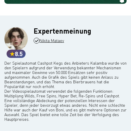
Expertenmeinung
Nikita Mataev
8.5
Der Spielautomat Cashpot Kegs des Anbieters Kalamba wurde von
den Spielern aufgrund der Verwendung bekannter Mechanismen
und maximaler Gewinne von 50.000 Einsätzen sehr positiv
aufgenommen. Auch die Grafik des Spiels gibt keinen Anlass zu
Beanstandungen, und das Thema des Bierbrauens hat die
Popularität nur noch erhöht.
Der Videospielautomat verwendet die folgenden Funktionen:
Multipliyng Wilds, Free Spins, Hyper Bet, Re-Spins und Cashpot.
Eine vollständige Abdeckung der potenziellen Interessen der
Spieler, denn jeder bevorzugt etwas anderes. Nicht eine schlechte
Hilfe war auch der Kauf von Boni, und es gibt mehrere Optionen zur
Auswahl. Das Spiel bietet eine tolle Zeit bei der Verfolgung des
Hauptpreises.