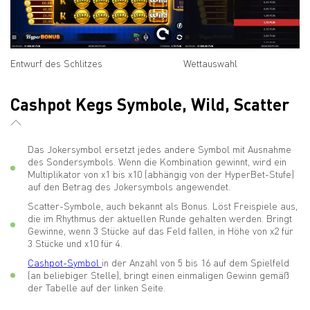
Entwurf des Schlitzes
Wettauswahl
Cashpot Kegs Symbole, Wild, Scatter
Das Jokersymbol ersetzt jedes andere Symbol mit Ausnahme
des Sondersymbols. Wenn die Kombination gewinnt, wird ein
Multiplikator von x1 bis x10 (abhängig von der HyperBet-Stufe)
auf den Betrag des Jokersymbols angewendet.
Scatter-Symbole, auch bekannt als Bonus. Löst Freispiele aus,
die im Rhythmus der aktuellen Runde gehalten werden. Bringt
Gewinne, wenn 3 Stücke auf das Feld fallen, in Höhe von x2 für
3 Stücke und x10 für 4.
Cashpot-Symbol
in der Anzahl von 5 bis 16 auf dem Spielfeld
(an beliebiger Stelle), bringt einen einmaligen Gewinn gemäß
der Tabelle auf der linken Seite.