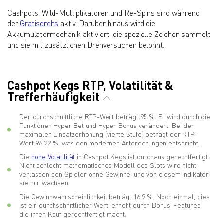
Cashpots, Wild-Multiplikatoren und Re-Spins sind während
der
Gratisdrehs
aktiv. Darüber hinaus wird die
Akkumulatormechanik aktiviert, die spezielle Zeichen sammelt
und sie mit zusätzlichen Drehversuchen belohnt.
Cashpot Kegs RTP, Volatilität &
Trefferhäufigkeit
Der durchschnittliche RTP-Wert beträgt 95 %. Er wird durch die
Funktionen Hyper Bet und Hyper Bonus verändert. Bei der
maximalen Einsatzerhöhung (vierte Stufe) beträgt der RTP-
Wert 96,22 %, was den modernen Anforderungen entspricht.
Die
hohe Volatilität
in Cashpot Kegs ist durchaus gerechtfertigt.
Nicht schlecht mathematisches Modell des Slots wird nicht
verlassen den Spieler ohne Gewinne, und von diesem Indikator
sie nur wachsen.
Die Gewinnwahrscheinlichkeit beträgt 16,9 %. Noch einmal, dies
ist ein durchschnittlicher Wert, erhöht durch Bonus-Features,
die ihren Kauf gerechtfertigt macht.