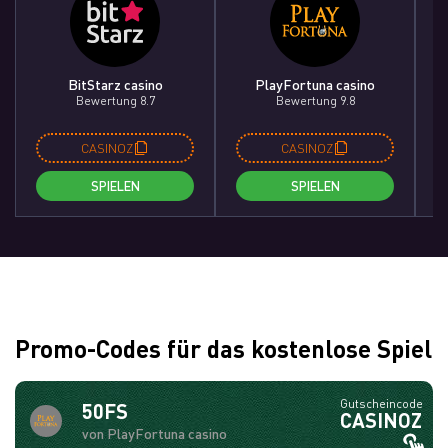
BitStarz casino
PlayFortuna casino
Bewertung 8.7
Bewertung 9.8
CASINOZ
CASINOZ
SPIELEN
SPIELEN
Promo-Codes für das kostenlose Spiel
Gutscheincode
50FS
CASINOZ
von PlayFortuna casino