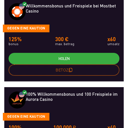
Willkommensbonus und Freispiele bei Mostbet
Casino
GEGEN EINE KAUTION
125%
300 €
x60
bonus
max. betrag
umsatz
HOLEN
BETOZ
100% Willkommensbonus und 100 Freispiele im
Aurora Casino
GEGEN EINE KAUTION
100%
100 000 ₽
x40