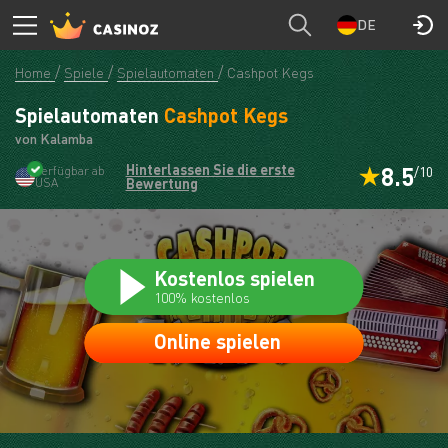
CASINOZ
SPIELEN
DE
Home
Spiele
Spielautomaten
Cashpot Kegs
Spielautomaten
Cashpot Kegs
von Kalamba
Hinterlassen Sie die erste
8.5
Verfügbar ab
/10
USA
Bewertung
Kostenlos spielen
100% kostenlos
Online spielen