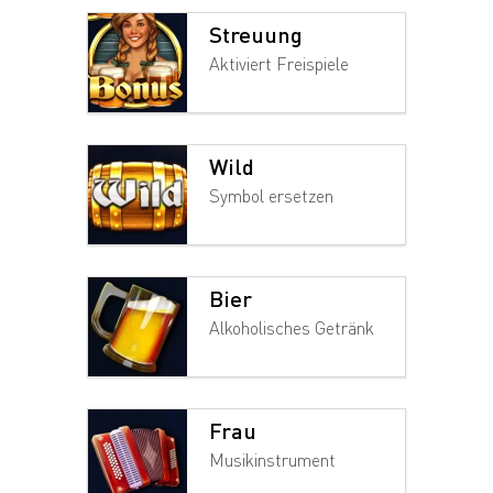
Streuung
Aktiviert Freispiele
Wild
Symbol ersetzen
Bier
Alkoholisches Getränk
Frau
Musikinstrument