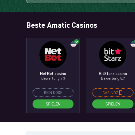
Beste Amatic Casinos
NetBet сasino
BitStarz casino
Bewertung 7.3
Bewertung 8.7
KEIN CODE
CASINOZ
SPIELEN
SPIELEN