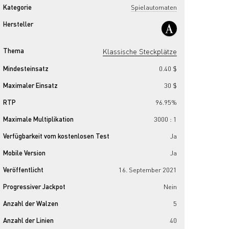
Kategorie
Spielautomaten
Hersteller
Thema
Klassische Steckplätze
Mindesteinsatz
0.40 $
Maximaler Einsatz
30 $
RTP
96.95%
Maximale Multiplikation
3000 : 1
Verfügbarkeit vom kostenlosen Test
Ja
Mobile Version
Ja
Veröffentlicht
16. September 2021
Progressiver Jackpot
Nein
Anzahl der Walzen
5
Anzahl der Linien
40