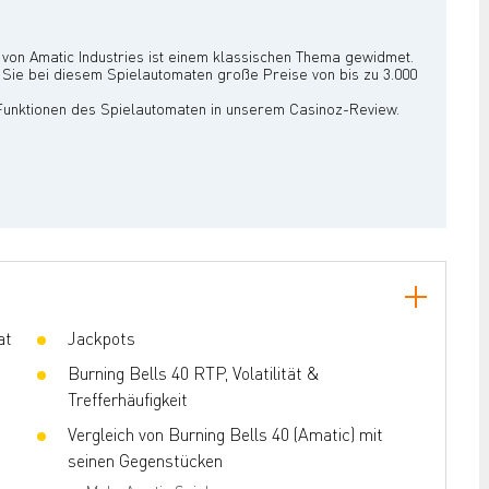
 von Amatic Industries ist einem klassischen Thema gewidmet.
Sie bei diesem Spielautomaten große Preise von bis zu 3.000
 Funktionen des Spielautomaten in unserem Casinoz-Review.
Jackpots
Burning Bells 40 RTP, Volatilität &
Trefferhäufigkeit
Vergleich von Burning Bells 40 (Amatic) mit
seinen Gegenstücken