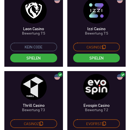
Leon Casino
Izzi Casino
Bewertung 7.5
Bewertung 7.5
KEIN CODE
CASINOZ
SPIELEN
SPIELEN
Thrill Casino
Evospin Casino
Bewertung 7.3
Bewertung 7.2
CASINOZ
EVOFRST