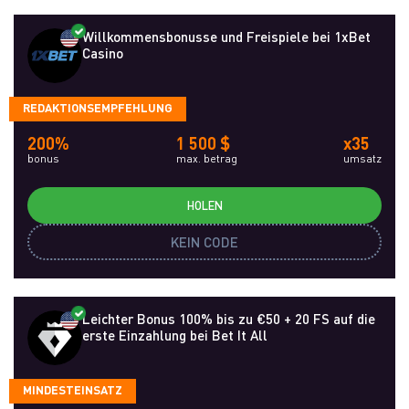
Willkommensbonusse und Freispiele bei 1xBet
Casino
REDAKTIONSEMPFEHLUNG
200%
1 500 $
x35
bonus
max. betrag
umsatz
HOLEN
KEIN CODE
Leichter Bonus 100% bis zu €50 + 20 FS auf die
erste Einzahlung bei Bet It All
MINDESTEINSATZ