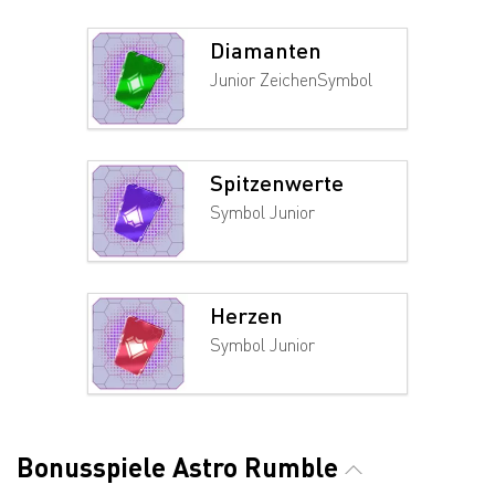
Diamanten
Junior ZeichenSymbol
Spitzenwerte
Symbol Junior
Herzen
Symbol Junior
Bonusspiele Astro Rumble