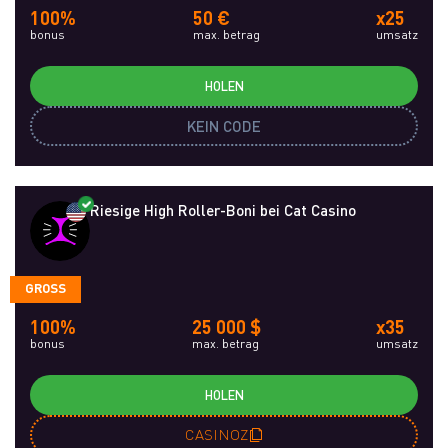
100%
50 €
x25
bonus
max. betrag
umsatz
HOLEN
KEIN CODE
Riesige High Roller-Boni bei Cat Casino
GROSS
100%
25 000 $
x35
bonus
max. betrag
umsatz
HOLEN
CASINOZ