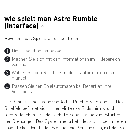
wie spielt man Astro Rumble
(Interface)
Bevor Sie das Spiel starten, sollten Sie:
Die Einsatzhöhe anpassen.
Machen Sie sich mit den Informationen im Hilfebereich
vertraut.
Wählen Sie den Rotationsmodus - automatisch oder
manuell.
Passen Sie den Spielautomaten bei Bedarf an Ihre
Vorlieben an.
Die Benutzeroberfläche von Astro Rumble ist Standard. Das
Spielfeld befindet sich in der Mitte des Bildschirms, und
rechts daneben befindet sich die Schaltfläche zum Starten
der Drehungen. Das Systemmenü befindet sich in der unteren
linken Ecke. Dort finden Sie auch die Kauffunktion, mit der Sie