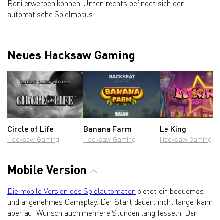
Boni erwerben können. Unten rechts befindet sich der
automatische Spielmodus.
Neues Hacksaw Gaming
Circle of Life
Banana Farm
Le King
Hacksaw Gaming
Hacksaw Gaming
Hacksaw Gaming
Mobile Version
Die mobile Version des Spielautomaten
bietet ein bequemes
und angenehmes Gameplay. Der Start dauert nicht lange, kann
aber auf Wunsch auch mehrere Stunden lang fesseln. Der