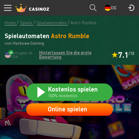
CASINOZ
SPIELEN
DE
Home
Spiele
Spielautomaten
Astro Rumble
Spielautomaten
Astro Rumble
von Hacksaw Gaming
Hinterlassen Sie die erste
7.1
Verfügbar ab
/10
USA
Bewertung
Kostenlos spielen
100% kostenlos
Online spielen