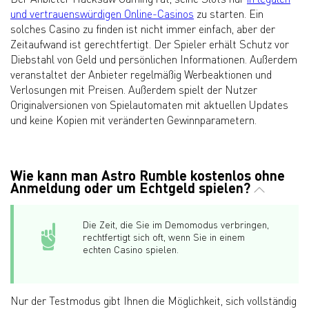
und vertrauenswürdigen Online-Casinos
zu starten. Ein
solches Casino zu finden ist nicht immer einfach, aber der
Zeitaufwand ist gerechtfertigt. Der Spieler erhält Schutz vor
Diebstahl von Geld und persönlichen Informationen. Außerdem
veranstaltet der Anbieter regelmäßig Werbeaktionen und
Verlosungen mit Preisen. Außerdem spielt der Nutzer
Originalversionen von Spielautomaten mit aktuellen Updates
und keine Kopien mit veränderten Gewinnparametern.
Wie kann man Astro Rumble kostenlos ohne
Anmeldung oder um Echtgeld spielen?
Die Zeit, die Sie im Demomodus verbringen,
rechtfertigt sich oft, wenn Sie in einem
echten Casino spielen.
Nur der Testmodus gibt Ihnen die Möglichkeit, sich vollständig