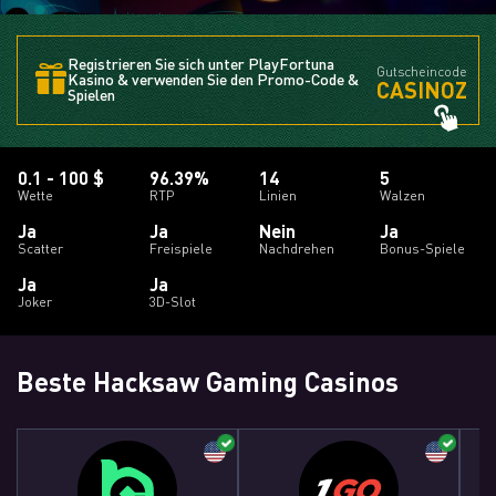
Registrieren Sie sich unter PlayFortuna
Gutscheincode
Kasino & verwenden Sie den Promo-Code &
CASINOZ
Spielen
0.1 - 100 $
96.39%
14
5
Wette
RTP
Linien
Walzen
Ja
Ja
Nein
Ja
Scatter
Freispiele
Nachdrehen
Bonus-Spiele
Ja
Ja
Joker
3D-Slot
Beste Hacksaw Gaming Casinos