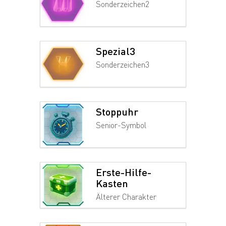
Sonderzeichen2
Spezial3
Sonderzeichen3
Stoppuhr
Senior-Symbol
Erste-Hilfe-
Kasten
Älterer Charakter