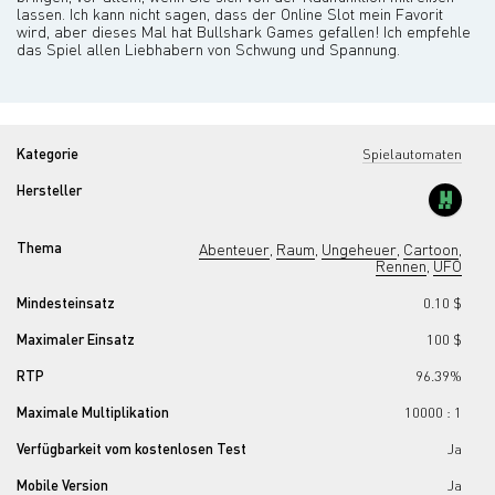
lassen. Ich kann nicht sagen, dass der Online Slot mein Favorit
wird, aber dieses Mal hat Bullshark Games gefallen! Ich empfehle
das Spiel allen Liebhabern von Schwung und Spannung.
Kategorie
Spielautomaten
Hersteller
Thema
Abenteuer
Raum
Ungeheuer
Cartoon
,
,
,
,
Rennen
UFO
,
Mindesteinsatz
0.10 $
Maximaler Einsatz
100 $
RTP
96.39%
Maximale Multiplikation
10000 : 1
Verfügbarkeit vom kostenlosen Test
Ja
Mobile Version
Ja