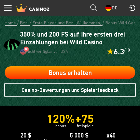
WILD
SPIELEN
DE
Home
Boni
Erste Einzahlung Boni (Willkommen)
Bonus Wild Casin
350% und 200 FS auf Ihre ersten drei
Einzahlungen bei Wild Casino
6.3
/10
Nicht verfügbar von USA
Bonus erhalten
Casino-Bewertungen und Spielerfeedback
120%
+75
bonus
freispiele
20 $
5 000 $
x40