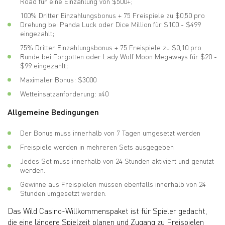
Road für eine Einzahlung von $500+;
100% Dritter Einzahlungsbonus + 75 Freispiele zu $0,50 pro
Drehung bei Panda Luck oder Dice Million für $100 - $499
eingezahlt;
75% Dritter Einzahlungsbonus + 75 Freispiele zu $0,10 pro
Runde bei Forgotten oder Lady Wolf Moon Megaways für $20 -
$99 eingezahlt;
Maximaler Bonus: $3000
Wetteinsatzanforderung: x40
Allgemeine Bedingungen
Der Bonus muss innerhalb von 7 Tagen umgesetzt werden
Freispiele werden in mehreren Sets ausgegeben
Jedes Set muss innerhalb von 24 Stunden aktiviert und genutzt
werden.
Gewinne aus Freispielen müssen ebenfalls innerhalb von 24
Stunden umgesetzt werden.
Das Wild Casino-Willkommenspaket ist für Spieler gedacht,
die eine längere Spielzeit planen und Zugang zu Freispielen