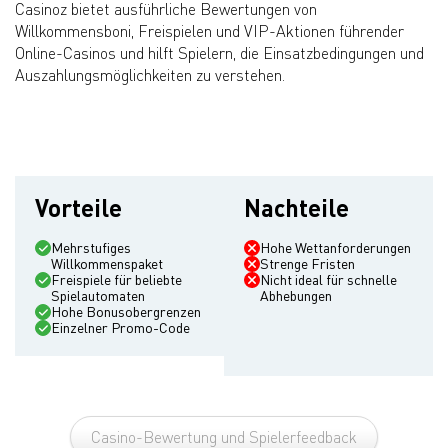
Casinoz bietet ausführliche Bewertungen von
Willkommensboni, Freispielen und VIP-Aktionen führender
Online-Casinos und hilft Spielern, die Einsatzbedingungen und
Auszahlungsmöglichkeiten zu verstehen.
Vorteile
Nachteile
Mehrstufiges
Hohe Wettanforderungen
Willkommenspaket
Strenge Fristen
Freispiele für beliebte
Nicht ideal für schnelle
Spielautomaten
Abhebungen
Hohe Bonusobergrenzen
Einzelner Promo-Code
Casino-Bewertung und Spielerfeedback