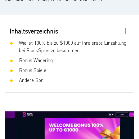
Inhaltsverzeichnis
Wie ist 100% bis zu $1000 auf Ihre erste Einzahlung
bei BlockSpins zu bekommen
Bonus Wagering
Bonus Spiele
Andere Boni