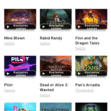
Kostenlos
Kostenlos
Kostenlos
spielen
spielen
spielen
Mine Blown
Rabid Randy
Finn and the
Dragon Tales
NetEnt
NetEnt
NetEnt
Kostenlos
Kostenlos
Kostenlos
spielen
spielen
spielen
Pilot
Dead or Alive 3:
Pan’s Arcadia
Wanted
Gamzix
Thunderkick
NetEnt