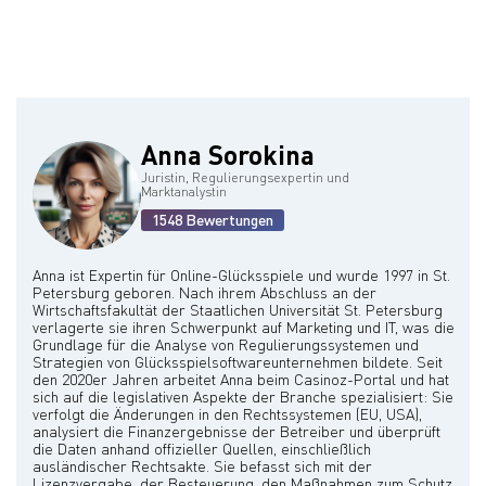
Anna Sorokina
Juristin, Regulierungsexpertin und
Marktanalystin
1548 Bewertungen
Anna ist Expertin für Online-Glücksspiele und wurde 1997 in St.
Petersburg geboren. Nach ihrem Abschluss an der
Wirtschaftsfakultät der Staatlichen Universität St. Petersburg
verlagerte sie ihren Schwerpunkt auf Marketing und IT, was die
Grundlage für die Analyse von Regulierungssystemen und
Strategien von Glücksspielsoftwareunternehmen bildete. Seit
den 2020er Jahren arbeitet Anna beim Casinoz-Portal und hat
sich auf die legislativen Aspekte der Branche spezialisiert: Sie
verfolgt die Änderungen in den Rechtssystemen (EU, USA),
analysiert die Finanzergebnisse der Betreiber und überprüft
die Daten anhand offizieller Quellen, einschließlich
ausländischer Rechtsakte. Sie befasst sich mit der
Lizenzvergabe, der Besteuerung, den Maßnahmen zum Schutz