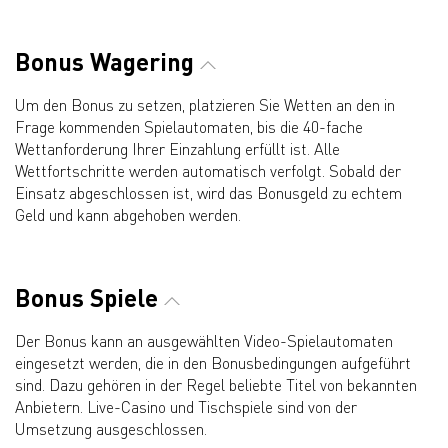
Bonus Wagering
Um den Bonus zu setzen, platzieren Sie Wetten an den in
Frage kommenden Spielautomaten, bis die 40-fache
Wettanforderung Ihrer Einzahlung erfüllt ist. Alle
Wettfortschritte werden automatisch verfolgt. Sobald der
Einsatz abgeschlossen ist, wird das Bonusgeld zu echtem
Geld und kann abgehoben werden.
Bonus Spiele
Der Bonus kann an ausgewählten Video-Spielautomaten
eingesetzt werden, die in den Bonusbedingungen aufgeführt
sind. Dazu gehören in der Regel beliebte Titel von bekannten
Anbietern. Live-Casino und Tischspiele sind von der
Umsetzung ausgeschlossen.