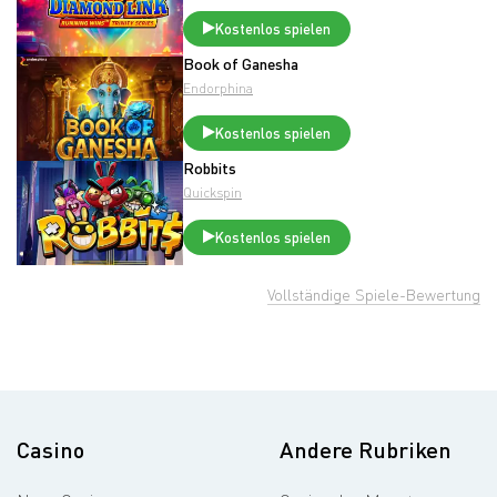
Kostenlos spielen
Book of Ganesha
Endorphina
Kostenlos spielen
Robbits
Quickspin
Kostenlos spielen
Vollständige Spiele-Bewertung
Casino
Andere Rubriken