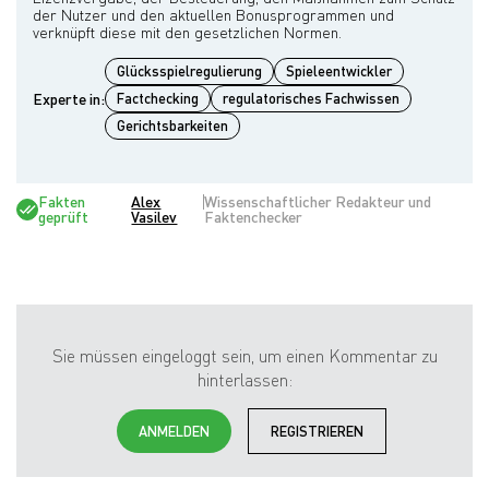
der Nutzer und den aktuellen Bonusprogrammen und
Glücksspielregulierung
Spieleentwickler
Experte in:
Factchecking
regulatorisches Fachwissen
Gerichtsbarkeiten
Fakten
Alex
Wissenschaftlicher Redakteur und
geprüft
Vasilev
Faktenchecker
Sie müssen eingeloggt sein, um einen Kommentar zu
hinterlassen:
ANMELDEN
REGISTRIEREN