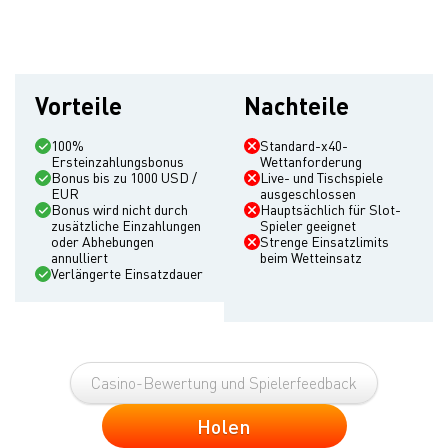
Vorteile
Nachteile
100%
Standard-x40-
Ersteinzahlungsbonus
Wettanforderung
Bonus bis zu 1000 USD /
Live- und Tischspiele
EUR
ausgeschlossen
Bonus wird nicht durch
Hauptsächlich für Slot-
zusätzliche Einzahlungen
Spieler geeignet
oder Abhebungen
Strenge Einsatzlimits
annulliert
beim Wetteinsatz
Verlängerte Einsatzdauer
Casino-Bewertung und Spielerfeedback
Holen