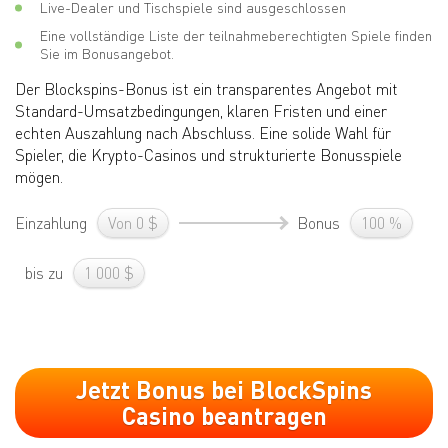
Live-Dealer und Tischspiele sind ausgeschlossen
Eine vollständige Liste der teilnahmeberechtigten Spiele finden
Sie im Bonusangebot.
Der Blockspins-Bonus ist ein transparentes Angebot mit
Standard-Umsatzbedingungen, klaren Fristen und einer
echten Auszahlung nach Abschluss. Eine solide Wahl für
Spieler, die Krypto-Casinos und strukturierte Bonusspiele
mögen.
Einzahlung
Von 0 $
Bonus
100 %
bis zu
1 000 $
Jetzt Bonus bei BlockSpins
Casino beantragen