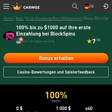
100% bis zu $1000 auf Ihre erste Einzahlung bei BlockSpins
SPIELEN
DE
Home
Boni
Erste Einzahlung Boni (Willkommen)
Bonus BlockSpins
100% bis zu $1000 auf Ihre erste
Einzahlung bei BlockSpins
7
/10
Nicht verfügbar von USA
Bonus erhalten
Casino-Bewertungen und Spielerfeedback
100%
bonus
0 $
1 000 $
x40