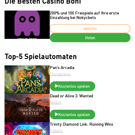
Die Besten Casino Boni
200% und 100 Freispiele auf Ihre erste
Einzahlung bei Nokycbets
WIN200
Holen
Top-5 Spielautomaten
Pan’s Arcadia
Thunderkick
Kostenlos spielen
Dead or Alive 3: Wanted
NetEnt
Kostenlos spielen
Trinity Diamond Link: Running Wins
FuGaSo